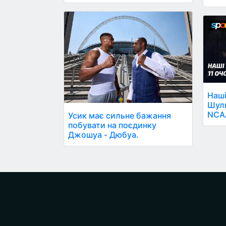
Наші
Шуль
NCA
Усик має сильне бажання
побувати на поєдинку
Джошуа - Дюбуа.