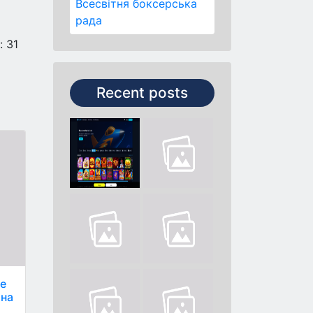
Всесвітня боксерська
рада
 31
Recent posts
де
она