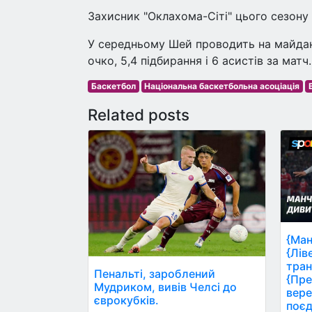
Захисник "Оклахома-Сіті" цього сезону 
У середньому Шей проводить на майдан
очко, 5,4 підбирання і 6 асистів за матч.
Баскетбол
Національна баскетбольна асоціація
Related posts
{Ман
{Лів
тран
Пенальті, зароблений
{Пре
Мудриком, вивів Челсі до
вере
єврокубків.
поєд