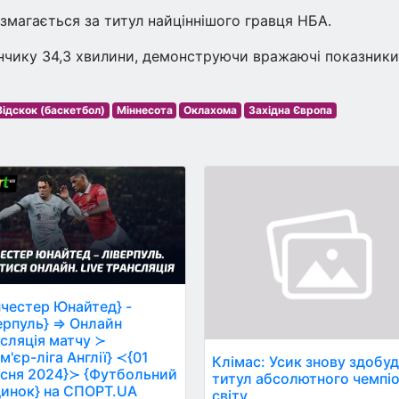
змагається за титул найціннішого гравця НБА.
чику 34,3 хвилини, демонструючи вражаючі показники:
Відскок (баскетбол)
Міннесота
Оклахома
Західна Європа
честер Юнайтед} -
ерпуль} ⇒ Онлайн
сляція матчу ≻
м'єр-ліга Англії} ≺{01
Клімас: Усик знову здобу
сня 2024}≻ {Футбольний
титул абсолютного чемпі
инок} на СПОРТ.UA
світу.