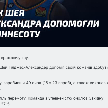
 вражаючу гру.
 Шей Гілджес-Александер допоміг своїй команді здобут
 заробивши 40 очок (15 з 23 спроб), а також виконав 
.
піль перемогу. Команда з упевненістю очолює Західну
27-5.