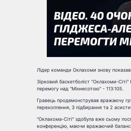
Лідер команди Оклахоми знову показав
Зірковий баскетболіст "Оклахоми-Сіті"
перемогу над "Міннесотою" - 113:105.
Гравець продемонстрував вражаючу гру,
перехоплення, 3 підбирання та 2 асисти
"Оклахома-Сіті" здобула вже сьому пос
конференцію, маючи вражаючий баланс 