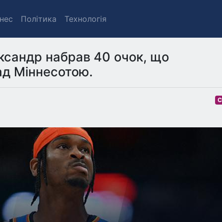
знес
Політика
Технологія
ксандр набрав 40 очок, що
ад Міннесотою.
С