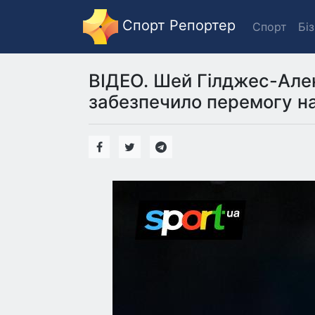
Спорт Репортер
Спорт
Бі
ВІДЕО. Шей Гілджес-Але
забезпечило перемогу н