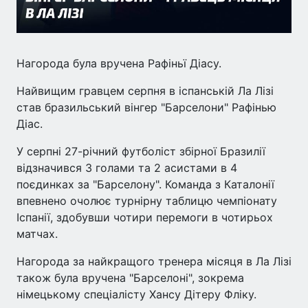
Нагорода була вручена Рафіньї Діасу.
Найвищим гравцем серпня в іспанській Ла Лізі
став бразильський вінгер "Барселони" Рафінью
Діас.
У серпні 27-річний футболіст збірної Бразилії
відзначився 3 голами та 2 асистами в 4
поєдинках за "Барселону". Команда з Каталонії
впевнено очолює турнірну таблицю чемпіонату
Іспанії, здобувши чотири перемоги в чотирьох
матчах.
Нагорода за найкращого тренера місяця в Ла Лізі
також була вручена "Барселоні", зокрема
німецькому спеціалісту Хансу Дітеру Фліку.