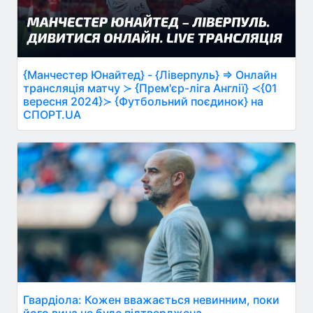
{Манчестер Юнайтед} - {Ліверпуль} ⇒ Онлайн
трансляція матчу ≻ {Прем'єр-ліга Англії} ≺{01
вересня 2024}≻ {Футбольний поєдинок} на
СПОРТ.UA
Гвардіола: Кожен вважається невинним, поки
його вина не буде підтверджена.