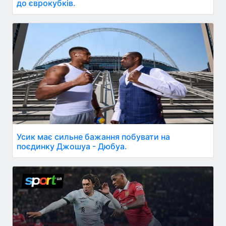
до єврокубків.
Усик має сильне бажання побувати на
поєдинку Джошуа - Дюбуа.