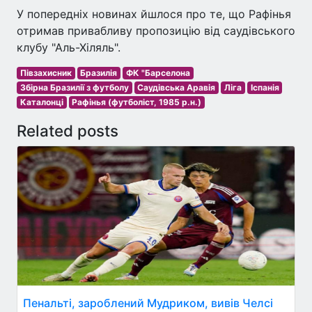
У попередніх новинах йшлося про те, що Рафінья
отримав привабливу пропозицію від саудівського
клубу "Аль-Хіляль".
Півзахисник
Бразилія
ФК "Барселона
Збірна Бразилії з футболу
Саудівська Аравія
Ліга
Іспанія
Каталонці
Рафінья (футболіст, 1985 р.н.)
Related posts
Пенальті, зароблений Мудриком, вивів Челсі