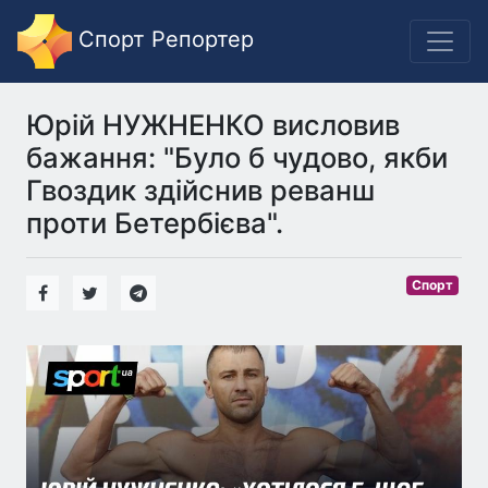
Спорт Репортер
Юрій НУЖНЕНКО висловив
бажання: "Було б чудово, якби
Гвоздик здійснив реванш
проти Бетербієва".
Спорт