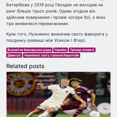
Бетербієва у 2019 році Гвоздик не виходив на
ринг більше трьох років. Однак згодом він
здійснив повернення і провів чотири бої, з яких
три виявилися переможними.
Крім того, Нужненко визначив свого фаворита у
поєдинку-реванші між Усиком і Ф'юрі.
Всесвітня боксерська рада
Україна
Тренер (спорт)
Диантус
Чемпіонат світу з вільної боротьби
Related posts