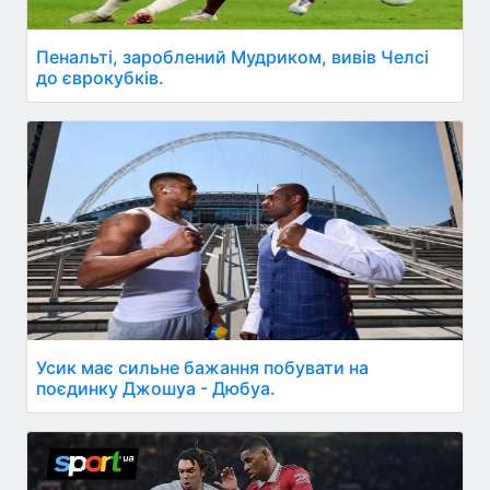
Пенальті, зароблений Мудриком, вивів Челсі
до єврокубків.
Усик має сильне бажання побувати на
поєдинку Джошуа - Дюбуа.