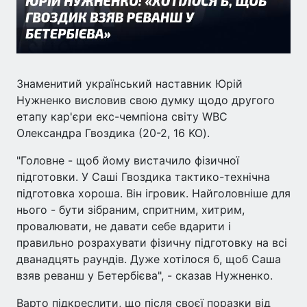
Знаменитий український наставник Юрій
Нужненко висловив свою думку щодо другого
етапу кар'єри екс-чемпіона світу WBC
Олександра Гвоздика (20-2, 16 KO).
"Головне - щоб йому вистачило фізичної
підготовки. У Саші Гвоздика тактико-технічна
підготовка хороша. Він ігровик. Найголовніше для
нього - бути зібраним, спритним, хитрим,
провалювати, не давати себе вдарити і
правильно розрахувати фізичну підготовку на всі
дванадцять раундів. Дуже хотілося б, щоб Саша
взяв реванш у Бетербієва", - сказав Нужненко.
Варто підкреслити, що після своєї поразки від