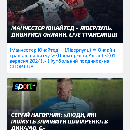
{Манчестер Юнайтед} - {Ліверпуль} ⇒ Онлайн
трансляція матчу ≻ {Прем'єр-ліга Англії} ≺{01
вересня 2024}≻ {Футбольний поєдинок} на
СПОРТ.UA