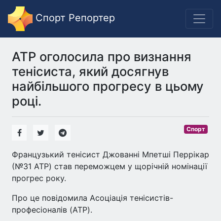
Спорт Репортер
ATP оголосила про визнання
тенісиста, який досягнув
найбільшого прогресу в цьому
році.
Спорт
Французький тенісист Джованні Мпетші Перрікар
(№31 ATP) став переможцем у щорічній номінації
прогрес року.
Про це повідомила Асоціація тенісистів-
професіоналів (ATP).