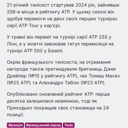
21-річний тенісист стартував 2024 рік, зайнявши
206-е місце в рейтингу ATP. У цьому сезоні він
здобув перемоги на двох своїх перших турнірах
серії ATP Tour у кар'єрі.
У травні він переміг на турнірі серії ATP 250 у
Ліон, а у жовтні завоював титул переможця на
турнірі ATP 500 у Базелі.
Окрім французького тенісиста, на отримання
нагороди також претендували британець Джек
Дрейпер (№15 у рейтингу ATP), чех Томаш Махач
(№25 ATP) та Алехандро Табіло (№23 ATP).
Опубліковано оновлений рейтинг ATP: перша
десятка залишилася незмінною, тоді як
Приходько покращив своє становище на 24
позиції.
Франція
Французький народ
Теніс