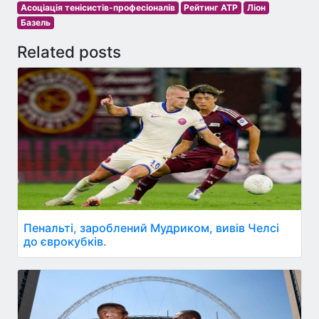
Асоціація тенісистів-професіоналів
Рейтинг ATP
Ліон
Базель
Related posts
Пенальті, зароблений Мудриком, вивів Челсі
до єврокубків.