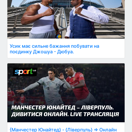
Усик має сильне бажання побувати на
поєдинку Джошуа - Дюбуа.
{Манчестер Юнайтед} - {Ліверпуль} ⇒ Онлайн