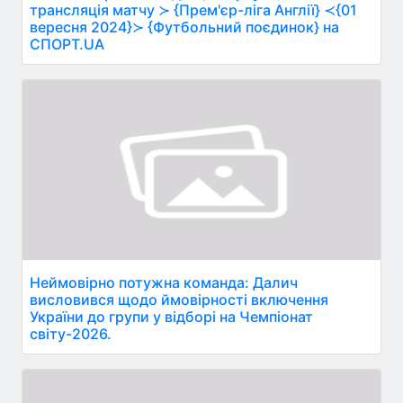
трансляція матчу ≻ {Прем'єр-ліга Англії} ≺{01
вересня 2024}≻ {Футбольний поєдинок} на
СПОРТ.UA
Неймовірно потужна команда: Далич
висловився щодо ймовірності включення
України до групи у відборі на Чемпіонат
світу-2026.