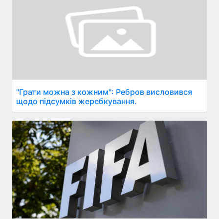
"Грати можна з кожним": Ребров висловився
щодо підсумків жеребкування.