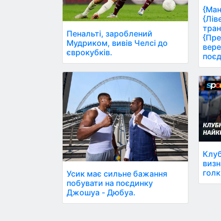
{Ман
{Лів
тран
Пенальті, зароблений
{Пре
Мудриком, вивів Челсі до
вере
єврокубків.
поєд
Клуб
визн
голк
Усик має сильне бажання
побувати на поєдинку
Джошуа - Дюбуа.