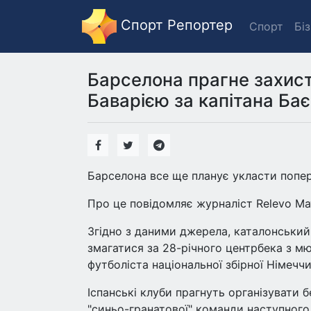
Спорт Репортер
Спорт
Бі
Барселона прагне захисти
Баварією за капітана Бає
Барселона все ще планує укласти попер
Про це повідомляє журналіст Relevo М
Згідно з даними джерела, каталонський 
змагатися за 28-річного центрбека з м
футболіста національної збірної Німеччи
Іспанські клуби прагнуть організувати
"синьо-гранатової" команди наступного л