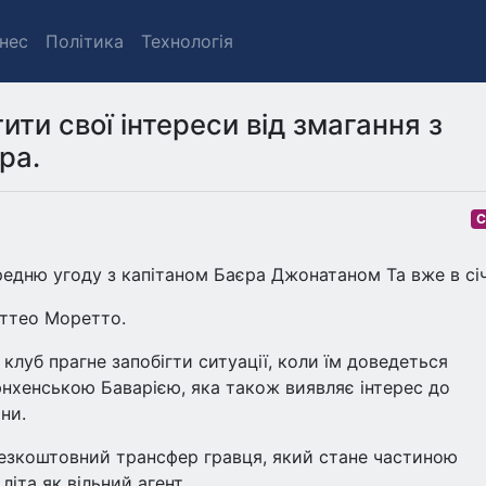
знес
Політика
Технологія
ти свої інтереси від змагання з
ра.
С
едню угоду з капітаном Баєра Джонатаном Та вже в січ
аттео Моретто.
клуб прагне запобігти ситуації, коли їм доведеться
юнхенською Баварією, яка також виявляє інтерес до
ни.
 безкоштовний трансфер гравця, який стане частиною
іта як вільний агент.