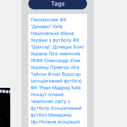
Tags
Півзахисник
ФК
"Динамо" Київ
Національна збірна
України з футболу
ФК
"Шахтар" Донецьк
Бокс
Україна
Ліга чемпіонів
УЄФА
Олександр Усик
Українці
Прем'єр-ліга
Тайсон Ф'юрі
Воротар
(асоціативний футбол)
ФК "Реал Мадрид
Київ
Нокаут
Іспанія
Чемпіонат світу з
футболу
Асоціативний
футбол
Менеджер
(футбольна асоціація)