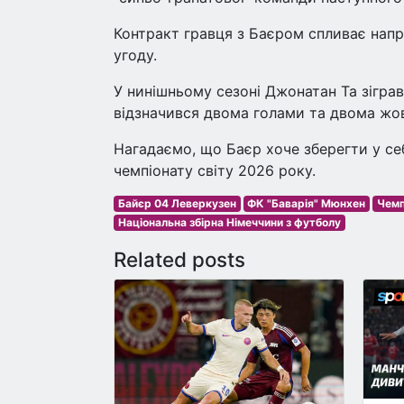
Контракт гравця з Баєром спливає напри
угоду.
У нинішньому сезоні Джонатан Та зіграв 
відзначився двома голами та двома жо
Нагадаємо, що Баєр хоче зберегти у се
чемпіонату світу 2026 року.
Байєр 04 Леверкузен
ФК "Баварія" Мюнхен
Чемп
Національна збірна Німеччини з футболу
Related posts