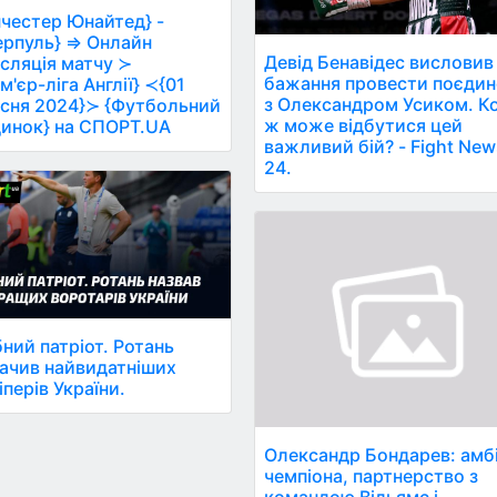
честер Юнайтед} -
ерпуль} ⇒ Онлайн
Девід Бенавідес висловив
сляція матчу ≻
бажання провести поєди
м'єр-ліга Англії} ≺{01
з Олександром Усиком. К
сня 2024}≻ {Футбольний
ж може відбутися цей
инок} на СПОРТ.UA
важливий бій? - Fight New
24.
ний патріот. Ротань
ачив найвидатніших
іперів України.
Олександр Бондарев: амбі
чемпіона, партнерство з