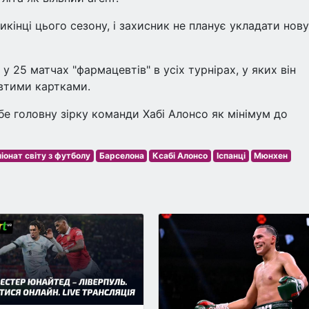
кінці цього сезону, і захисник не планує укладати нову
у 25 матчах "фармацевтів" в усіх турнірах, у яких він
втими картками.
бе головну зірку команди Хабі Алонсо як мінімум до
іонат світу з футболу
Барселона
Ксабі Алонсо
Іспанці
Мюнхен