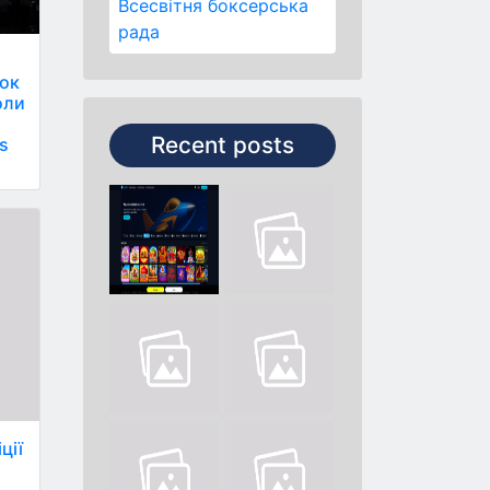
Всесвітня боксерська
рада
нок
оли
Recent posts
s
ції