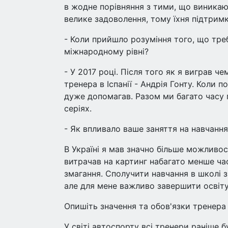
в жодне порівняння з тими, що виникаю
велике задоволення, тому їхня підтри
- Коли прийшло розуміння того, що треб
міжнародному рівні?
- У 2017 році. Після того як я виграв ч
тренера в Іспанії - Андрія Гонту. Коли п
дуже допомагав. Разом ми багато часу п
серіях.
- Як впливало ваше заняття на навчання
В Україні я мав значно більше можливо
витрачав на картинг набагато менше час
змагання. Сполучити навчання в школі 
але для мене важливо завершити освіту
Опишіть значення та обов'язки тренера
У світі автоспорту всі тренери раніше 