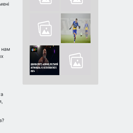
мені
н нам
их
та
я,
а?