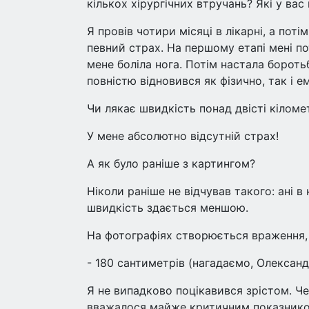
кількох хірургічних втручань? Які у вас
Я провів чотири місяці в лікарні, а поті
певний страх. На першому етапі мені по
мене боліла нога. Потім настала бороть
повністю відновився як фізично, так і е
Чи лякає швидкість понад двісті кіломе
У мене абсолютно відсутній страх!
А як було раніше з картингом?
Ніколи раніше не відчував такого: ані в 
швидкість здається меншою.
На фотографіях створюється враження, 
- 180 сантиметрів (нагадаємо, Олександр
Я не випадково поцікавився зрістом. Чем
вважалося майже критичним показником 