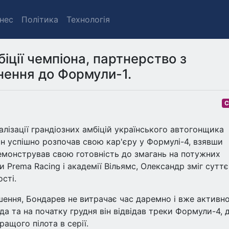
знес
Політика
Технологія
іції чемпіона, партнерство з
нення до Формули-1.
С
лізації грандіозних амбіцій українського автогонщика
н успішно розпочав свою кар'єру у Формулі-4, взявши
демонстрував свою готовність до змагань на потужних
 Prema Racing і академії Вільямс, Олександр зміг сутт
сті.
шення, Бондарев не витрачає час даремно і вже активн
да та на початку грудня він відвідав треки Формули-4, 
ащого пілота в серії.