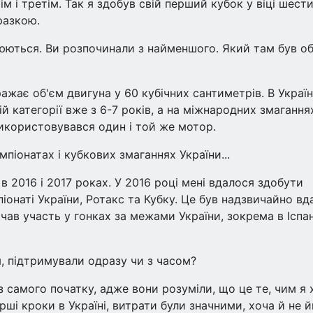
ім і третім. Так я здобув свій перший кубок у віці шест
разкою.
нюються. Ви розпочинали з найменшого. Який там був о
ажає об'єм двигуна у 60 кубічних сантиметрів. В Україн
й категорії вже з 6-7 років, а на міжнародних змаганнях
використовувався один і той же мотор.
піонатах і кубкових змаганнях України...
 в 2016 і 2017 роках. У 2016 році мені вдалося здобути
піонаті України, Ротакс та Кубку. Це був надзвичайно вд
чав участь у гонках за межами України, зокрема в Іспан
, підтримували одразу чи з часом?
з самого початку, адже вони розуміли, що це те, чим я 
рші кроки в Україні, витрати були значними, хоча й не 