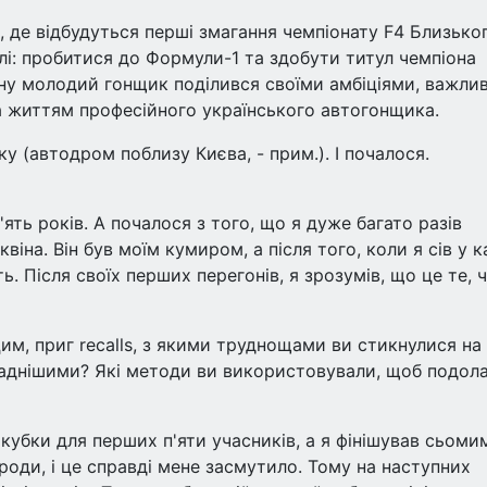
і, де відбудуться перші змагання чемпіонату F4 Близько
лі: пробитися до Формули-1 та здобути титул чемпіона
ону молодий гонщик поділився своїми амбіціями, важли
та життям професійного українського автогонщика.
ку (автодром поблизу Києва, - прим.). І почалося.
'ять років. А почалося з того, що я дуже багато разів
на. Він був моїм кумиром, а після того, коли я сів у к
. Після своїх перших перегонів, я зрозумів, що це те, 
им, приг recalls, з якими труднощами ви стикнулися на
ладнішими? Які методи ви використовували, щоб подол
убки для перших п'яти учасників, а я фінішував сьомим
ороди, і це справді мене засмутило. Тому на наступних