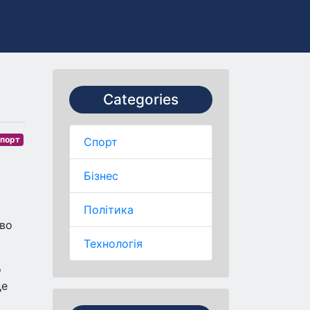
Categories
порт
Спорт
Бізнес
Політика
єво
Технологія
о
де