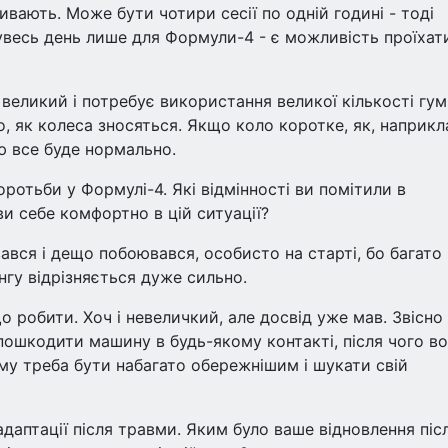
ливають. Може бути чотири сесії по одній годині - тоді
увесь день лише для Формули-4 - є можливість проїхат
 великий і потребує використання великої кількості гум
о, як колеса зносяться. Якщо коло коротке, як, наприкл
ою все буде нормально.
оротьби у Формулі-4. Які відмінності ви помітили в
 ви себе комфортно в цій ситуації?
ався і дещо побоювався, особисто на старті, бо багато
нгу відрізняється дуже сильно.
що робити. Хоч і невеличкий, але досвід уже мав. Звісно
пошкодити машину в будь-якому контакті, після чого в
ому треба бути набагато обережнішим і шукати свій
адаптації після травми. Яким було ваше відновлення піс