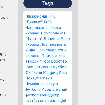
Tags
го
Півзахисник
ФК
вими
"Динамо" Київ
Національна збірна
України з футболу
ФК
"Шахтар" Донецьк
Бокс
Україна
Ліга чемпіонів
УЄФА
Олександр Усик
арт,
Українці
Прем'єр-ліга
чим
Тайсон Ф'юрі
Воротар
(асоціативний футбол)
ФК "Реал Мадрид
Київ
Нокаут
Іспанія
ати
Чемпіонат світу з
футболу
Асоціативний
. Я
футбол
Менеджер
(футбольна асоціація)