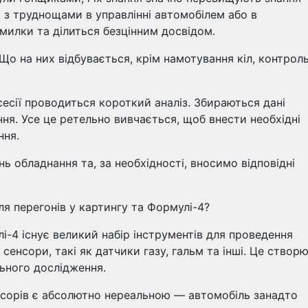
я з труднощами в управлінні автомобілем або в
милки та ділиться безцінним досвідом.
Що на них відбувається, крім намотування кіл, контрол
есії проводиться короткий аналіз. Збираються дані
ння. Усе це ретельно вивчається, щоб внести необхідні
ння.
 обладнання та, за необхідності, вносимо відповідні
сля перегонів у картингу та Формулі-4?
лі-4 існує великий набір інструментів для проведення
сенсори, такі як датчики газу, гальм та інші. Це створ
льного дослідження.
сенсорів є абсолютно нереальною — автомобіль занадто