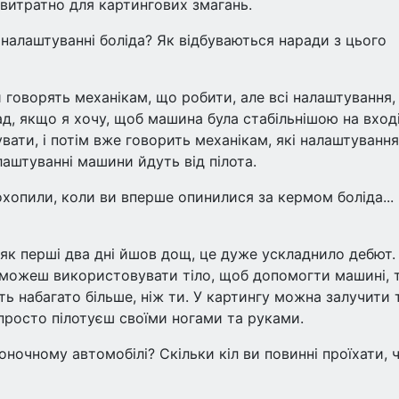
 витратно для картингових змагань.
 налаштуванні боліда? Як відбуваються наради з цього
и говорять механікам, що робити, але всі налаштування, 
д, якщо я хочу, щоб машина була стабільнішою на вході
увати, і потім вже говорить механікам, які налаштування
лаштуванні машини йдуть від пілота.
 охопили, коли ви вперше опинилися за кермом боліда... 
, як перші два дні йшов дощ, це дуже ускладнило дебют.
е можеш використовувати тіло, щоб допомогти машині, 
ь набагато більше, ніж ти. У картингу можна залучити 
 просто пілотуєш своїми ногами та руками.
оночному автомобілі? Скільки кіл ви повинні проїхати, 