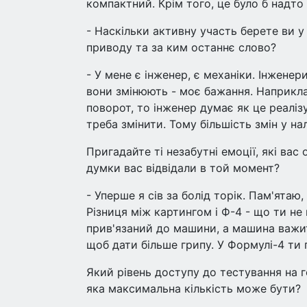
компактний. Крім того, це було б надто
- Наскільки активну участь берете ви у
приводу та за ким останнє слово?
- У мене є інженер, є механіки. Інженер
вони змінюють - моє бажання. Наприкла
поворот, то інженер думає як це реаліз
треба змінити. Тому більшість змін у на
Пригадайте ті незабутні емоції, які вас
думки вас відвідали в той момент?
- Уперше я сів за болід торік. Пам'ятаю
Різниця між картингом і Ф-4 - що ти н
прив'язаний до машини, а машина важит
щоб дати більше грипу. У Формулі-4 ти
Який рівень доступу до тестування на г
яка максимальна кількість може бути?