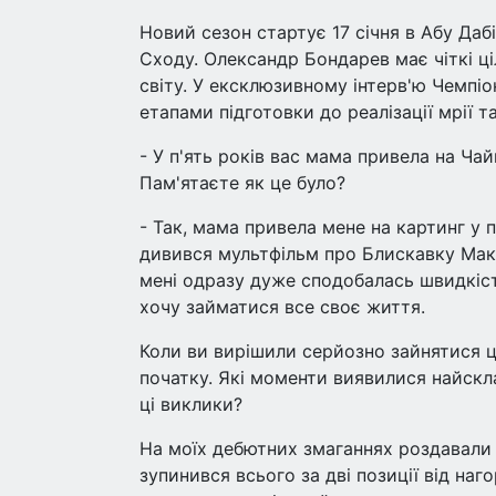
Новий сезон стартує 17 січня в Абу Даб
Сходу. Олександр Бондарев має чіткі ці
світу. У ексклюзивному інтерв'ю Чемпі
етапами підготовки до реалізації мрії 
- У п'ять років вас мама привела на Чай
Пам'ятаєте як це було?
- Так, мама привела мене на картинг у п
дивився мультфільм про Блискавку Маккві
мені одразу дуже сподобалась швидкість
хочу займатися все своє життя.
Коли ви вирішили серйозно зайнятися ц
початку. Які моменти виявилися найск
ці виклики?
На моїх дебютних змаганнях роздавали к
зупинився всього за дві позиції від наг