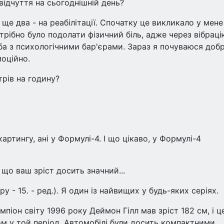
 відчуття на сьогоднішній день?
м ще два - на реабілітації. Спочатку це викликало у мене
трібно було подолати фізичний біль, адже через вібраці
ба з психологічними бар'єрами. Зараз я почуваюся добр
моційно.
трів на годину?
картингу, ані у Формулі-4. І що цікаво, у Формулі-4
що ваш зріст досить значний...
у - 15. - ред.). Я один із найвищих у будь-яких серіях.
піон світу 1996 року Деймон Гілл мав зріст 182 см, і ц
у той період. Автомобілі були досить компактними...