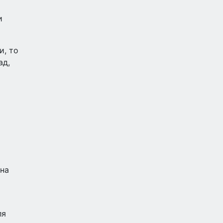
и
и, то
ад,
она
ля