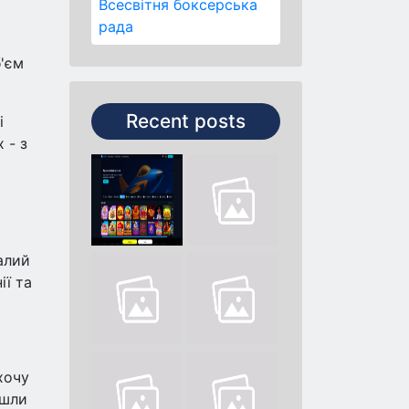
и
Всесвітня боксерська
рада
б'єм
Recent posts
і
 - з
алий
ії та
хочу
йшли