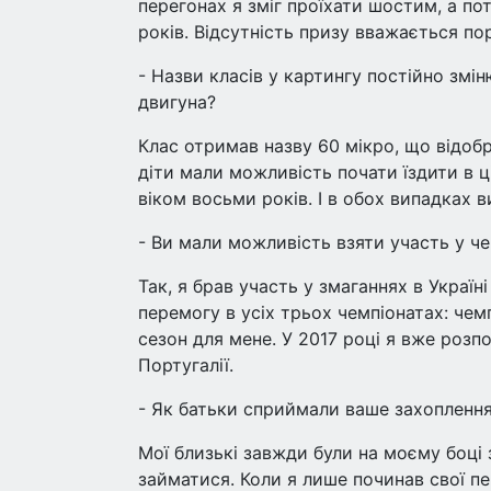
перегонах я зміг проїхати шостим, а пот
років. Відсутність призу вважається по
- Назви класів у картингу постійно змі
двигуна?
Клас отримав назву 60 мікро, що відобр
діти мали можливість почати їздити в ці
віком восьми років. І в обох випадках 
- Ви мали можливість взяти участь у чем
Так, я брав участь у змаганнях в Україні
перемогу в усіх трьох чемпіонатах: чем
сезон для мене. У 2017 році я вже розпо
Португалії.
- Як батьки сприймали ваше захоплення
Мої близькі завжди були на моєму боці 
займатися. Коли я лише починав свої пе