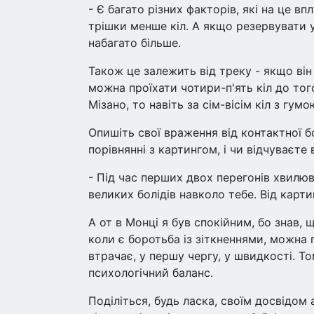
- Є багато різних факторів, які на це вп
трішки менше кіл. А якщо резервувати 
набагато більше.
Також це залежить від треку - якщо він
можна проїхати чотири-п'ять кіл до тог
Мізано, то навіть за сім-вісім кіл з гум
Опишіть свої враження від контактної б
порівнянні з картингом, і чи відчуваєте
- Під час перших двох перегонів хвилюв
великих болідів навколо тебе. Від карти
А от в Монці я був спокійним, бо знав, 
коли є боротьба із зіткненнями, можна 
втрачає, у першу чергу, у швидкості. Т
психологічний баланс.
Поділіться, будь ласка, своїм досвідом 