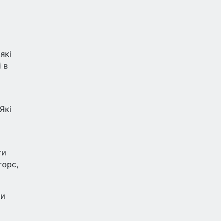
які
 в
Які
ти
торс,
чи