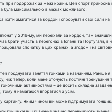
ть при подорожах за межі країни. Цей спорт приносив 
мка була максимальною в межах можливого.
а їхати змагатися за кордон і спробувати свої сили на
емпіонат у 2016-му, ми переїхали за кордон, там знайшли
очав брати участь в перегонах в Іспанії та Португалії, ві
рацювали спочатку в цих країнах, а згодом і на світов
?
стей поєднувати заняття гонками з навчанням. Раніше я
у, ніж тепер, коли мене оточують постійні тренування 
з гоночними активностями – це досить складне завданн
, тому я намагаюся впоратися з усім.
 у картингу. Яким чином він може підтримувати гонщик
були гонщиками, і їх знання значно перевищують знання