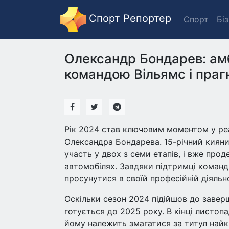
Спорт Репортер
Спорт
Бі
Олександр Бондарев: амб
командою Вільямс і праг
Рік 2024 став ключовим моментом у реа
Олександра Бондарева. 15-річний кияни
участь у двох з семи етапів, і вже про
автомобілях. Завдяки підтримці команди
просунутися в своїй професійній діяльно
Оскільки сезон 2024 підійшов до завер
готується до 2025 року. В кінці листопа
йому належить змагатися за титул найкр