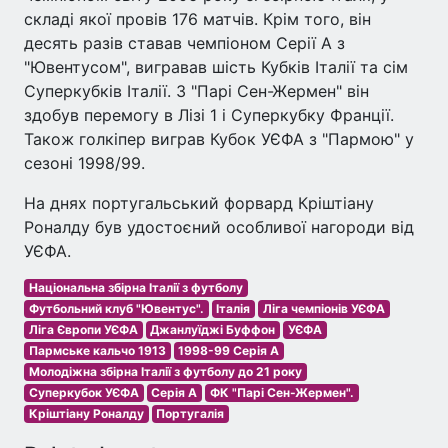
складі якої провів 176 матчів. Крім того, він
десять разів ставав чемпіоном Серії А з
"Ювентусом", вигравав шість Кубків Італії та сім
Суперкубків Італії. З "Парі Сен-Жермен" він
здобув перемогу в Лізі 1 і Суперкубку Франції.
Також голкіпер виграв Кубок УЄФА з "Пармою" у
сезоні 1998/99.
На днях португальський форвард Кріштіану
Роналду був удостоєний особливої нагороди від
УЄФА.
Національна збірна Італії з футболу
Футбольний клуб "Ювентус".
Італія
Ліга чемпіонів УЄФА
Ліга Європи УЄФА
Джанлуїджі Буффон
УЄФА
Пармське кальчо 1913
1998-99 Серія A
Молодіжна збірна Італії з футболу до 21 року
Суперкубок УЄФА
Серія A
ФК "Парі Сен-Жермен".
Кріштіану Роналду
Португалія