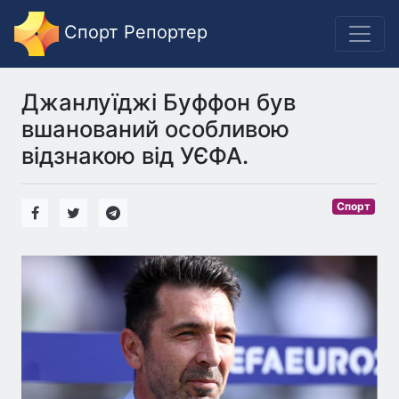
Спорт Репортер
Джанлуїджі Буффон був
вшанований особливою
відзнакою від УЄФА.
Спорт