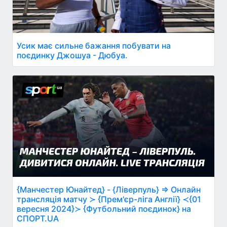
Усик має сильне бажання побувати на
поєдинку Джошуа - Дюбуа.
{Манчестер Юнайтед} - {Ліверпуль} ⇒ Онлайн
трансляція матчу ≻ {Прем'єр-ліга Англії} ≺{01
вересня 2024}≻ {Футбольний поєдинок} на
СПОРТ.UA