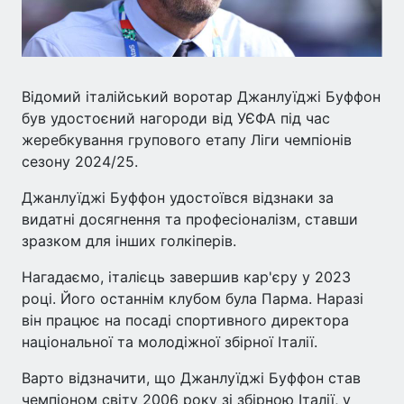
Відомий італійський воротар Джанлуїджі Буффон
був удостоєний нагороди від УЄФА під час
жеребкування групового етапу Ліги чемпіонів
сезону 2024/25.
Джанлуїджі Буффон удостоївся відзнаки за
видатні досягнення та професіоналізм, ставши
зразком для інших голкіперів.
Нагадаємо, італієць завершив кар'єру у 2023
році. Його останнім клубом була Парма. Наразі
він працює на посаді спортивного директора
національної та молодіжної збірної Італії.
Варто відзначити, що Джанлуїджі Буффон став
чемпіоном світу 2006 року зі збірною Італії, у