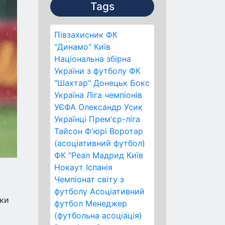
Tags
Півзахисник
ФК
"Динамо" Київ
Національна збірна
України з футболу
ФК
"Шахтар" Донецьк
Бокс
Україна
Ліга чемпіонів
УЄФА
Олександр Усик
Українці
Прем'єр-ліга
Тайсон Ф'юрі
Воротар
(асоціативний футбол)
ФК "Реал Мадрид
Київ
Нокаут
Іспанія
Чемпіонат світу з
футболу
Асоціативний
зки
футбол
Менеджер
(футбольна асоціація)