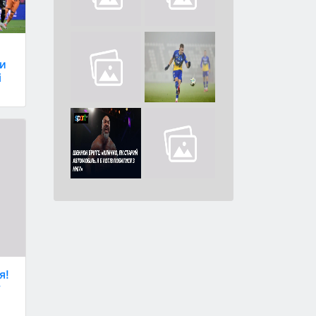
ти
і
я!
у