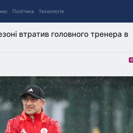
знес
Політика
Технологія
езоні втратив головного тренера в
С