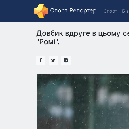
Спорт Репортер
Спорт
Бі
Довбик вдруге в цьому с
"Ромі".