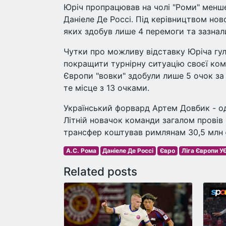
Юріч пропрацював на чолі "Роми" менше
Даніеле Де Россі. Під керівництвом нов
яких здобув лише 4 перемоги та зазнали
Чутки про можливу відставку Юріча гул
покращити турнірну ситуацію своєї кома
Європи "вовки" здобули лише 5 очок за 
те місце з 13 очками.
Український форвард Артем Довбик - одн
Літній новачок команди загалом провів 1
трансфер коштував римлянам 30,5 млн 
А.С. Рома
Даніеле Де Россі
Євро
Ліга Європи 
Related posts