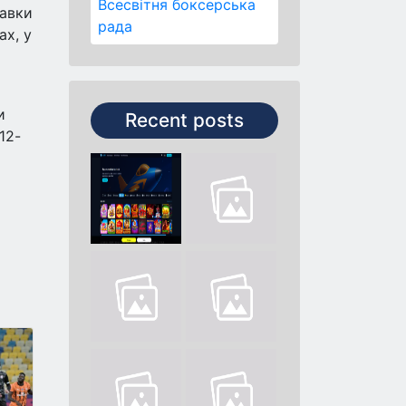
Всесвітня боксерська
тавки
рада
ах, у
и
Recent posts
12-