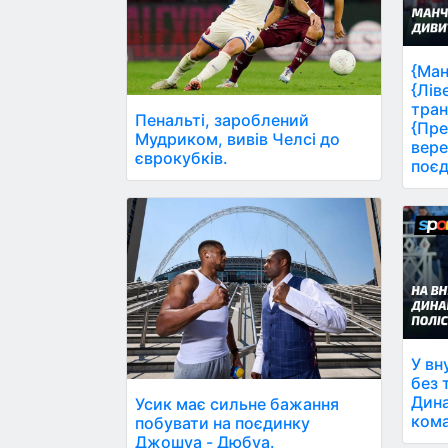
{Ман
{Лів
тран
Пенальті, зароблений
{Пре
Мудриком, вивів Челсі до
вере
єврокубків.
поєд
У вн
без 
Дина
Усик має сильне бажання
кома
побувати на поєдинку
Джошуа - Дюбуа.