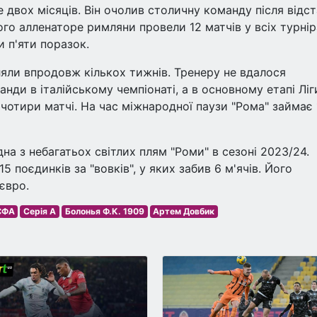
 двох місяців. Він очолив столичну команду після відс
ого алленаторе римляни провели 12 матчів у всіх турнір
 п'яти поразок.
яли впродовж кількох тижнів. Тренеру не вдалося
нди в італійському чемпіонаті, а в основному етапі Ліг
чотири матчі. На час міжнародної паузи "Рома" займає 
а з небагатьох світлих плям "Роми" в сезоні 2023/24.
5 поєдинків за "вовків", у яких забив 6 м'ячів. Його
євро.
УЄФА
Серія A
Болонья Ф.К. 1909
Артем Довбик