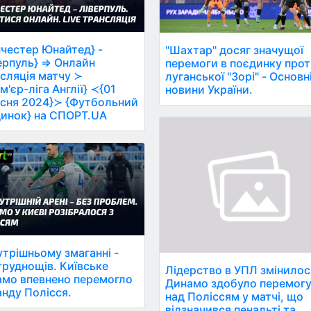
честер Юнайтед} -
"Шахтар" досяг значущої
ерпуль} ⇒ Онлайн
перемоги в поєдинку про
сляція матчу ≻
луганської "Зорі" - Основн
м'єр-ліга Англії} ≺{01
новини України.
сня 2024}≻ {Футбольний
инок} на СПОРТ.UA
утрішньому змаганні -
труднощів. Київське
Лідерство в УПЛ змінилос
мо впевнено перемогло
Динамо здобуло перемог
нду Полісся.
над Поліссям у матчі, що
відзначився пенальті та