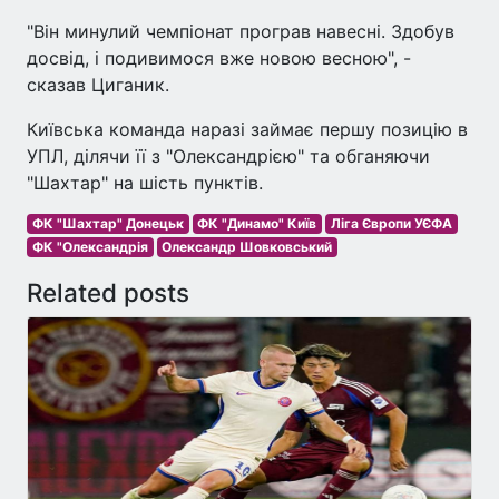
"Він минулий чемпіонат програв навесні. Здобув
досвід, і подивимося вже новою весною", -
сказав Циганик.
Київська команда наразі займає першу позицію в
УПЛ, ділячи її з "Олександрією" та обганяючи
"Шахтар" на шість пунктів.
ФК "Шахтар" Донецьк
ФК "Динамо" Київ
Ліга Європи УЄФА
ФК "Олександрія
Олександр Шовковський
Related posts