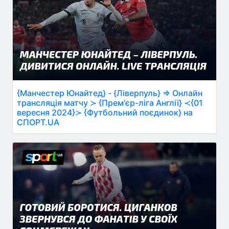
{Манчестер Юнайтед} - {Ліверпуль} ⇒ Онлайн
трансляція матчу ≻ {Прем'єр-ліга Англії} ≺{01
вересня 2024}≻ {Футбольний поєдинок} на
СПОРТ.UA