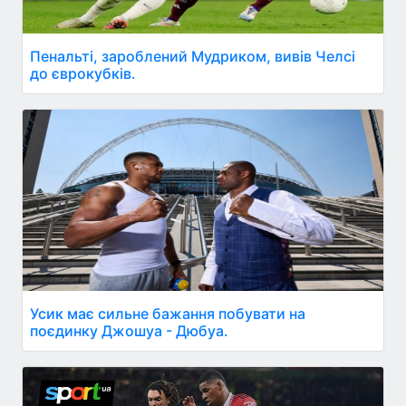
Пенальті, зароблений Мудриком, вивів Челсі
до єврокубків.
Усик має сильне бажання побувати на
поєдинку Джошуа - Дюбуа.