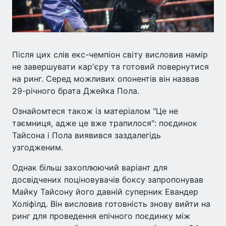
Після цих слів екс-чемпіон світу висловив намір
не завершувати кар'єру та готовий повернутися
на ринг. Серед можливих опонентів він назвав
29-річного брата Джейка Пола.
Ознайомтеся також із матеріалом "Це не
таємниця, адже це вже трапилося": поєдинок
Тайсона і Пола виявився заздалегідь
узгодженим.
Однак більш захоплюючий варіант для
досвідчених поціновувачів боксу запропонував
Майку Тайсону його давній суперник Евандер
Холіфілд. Він висловив готовність знову вийти на
ринг для проведення епічного поєдинку між