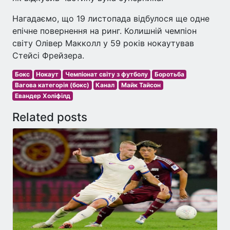
Нагадаємо, що 19 листопада відбулося ще одне
епічне повернення на ринг. Колишній чемпіон
світу Олівер Макколл у 59 років нокаутував
Стейсі Фрейзера.
Бокс
Нокаут
Чемпіонат світу з футболу
Боротьба
Вагова категорія (бокс)
Канал
Майк Тайсон
Евандер Холіфілд
Related posts