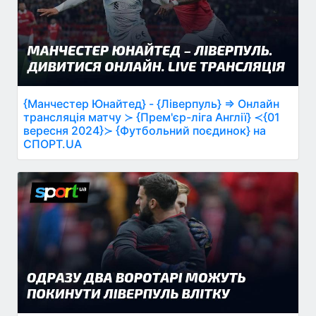
{Манчестер Юнайтед} - {Ліверпуль} ⇒ Онлайн
трансляція матчу ≻ {Прем'єр-ліга Англії} ≺{01
вересня 2024}≻ {Футбольний поєдинок} на
СПОРТ.UA