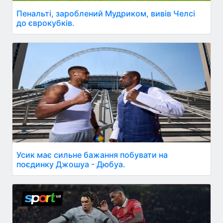
Пенальті, зароблений Мудриком, вивів Челсі
до єврокубків.
Усик має сильне бажання побувати на
поєдинку Джошуа - Дюбуа.