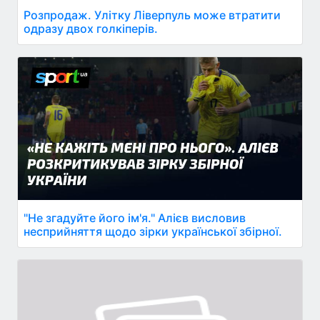
Розпродаж. Улітку Ліверпуль може втратити
одразу двох голкіперів.
"Не згадуйте його ім'я." Алієв висловив
несприйняття щодо зірки української збірної.