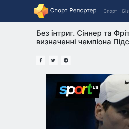
Спорт Репортер
Спорт
Бі
Без інтриг. Сіннер та Фр
визначенні чемпіона Під