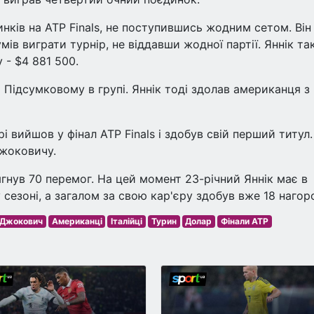
инків на ATP Finals, не поступившись жодним сетом. Він
мів виграти турнір, не віддавши жодної партії. Яннік т
 - $4 881 500.
а Підсумковому в групі. Яннік тоді здолав американця з
рі вийшов у фінал ATP Finals і здобув свій перший титул.
Джоковичу.
гнув 70 перемог. На цей момент 23-річний Яннік має в
 сезоні, а загалом за свою кар'єру здобув вже 18 нагор
 Джокович
Американці
Італійці
Турин
Долар
Фінали ATP