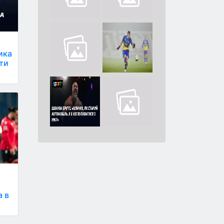
ика
оти
а в