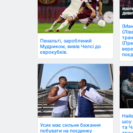
{Ман
{Лів
тран
Пенальті, зароблений
{Пре
Мудриком, вивів Челсі до
вере
єврокубків.
поєд
Найв
шоу 
Усик має сильне бажання
та Ч
побувати на поєдинку
тран