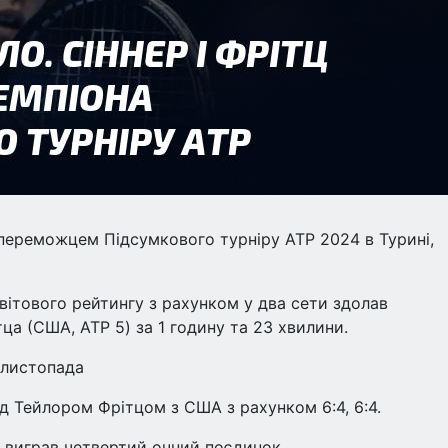
 переможцем Підсумкового турніру АТР 2024 в Турині,
ітового рейтингу з рахунком у два сети здолав
ца (США, ATP 5) за 1 годину та 23 хвилини.
 листопада
над Тейлором Фрітцом з США з рахунком 6:4, 6:4.
ер виграв четвертий очний поєдинок.