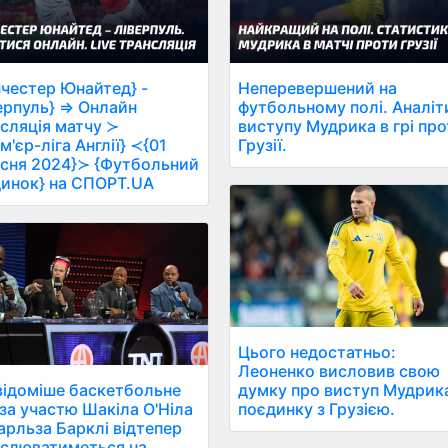
честер Юнайтед} -
Неперевершений на
ерпуль} ⇒ Онлайн
футбольному полі. Аналіт
сляція матчу ≻
виступу Мудрика в грі пр
м'єр-ліга Англії} ≺{01
Грузії.
сня 2024}≻ {Футбольний
инок} на СПОРТ.UA
Цього недостатньо:
Леоненко висловив свою
ідоміше баскетбольне
думку про виступ Мудрик
за участю Шакіла О'Ніла
поєдинку з Грузією.
арльза Барклі відтепер
слюватиметься на