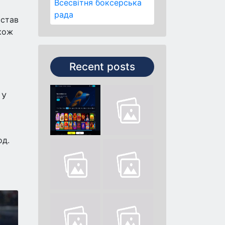
Всесвітня боксерська
рада
 став
акож
Recent posts
 У
од.