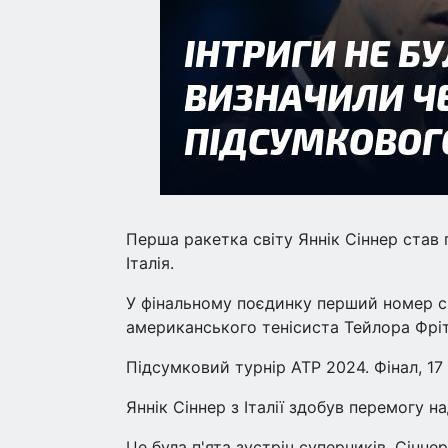
Перша ракетка світу Яннік Сіннер став
Італія.
У фінальному поєдинку перший номер св
американського тенісиста Тейлора Фріт
Підсумковий турнір АТР 2024. Фінал, 17
Яннік Сіннер з Італії здобув перемогу 
Це була п'ята зустріч суперників. Сінн