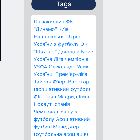
Tags
Півзахисник
ФК
"Динамо" Київ
Національна збірна
України з футболу
ФК
"Шахтар" Донецьк
Бокс
Україна
Ліга чемпіонів
УЄФА
Олександр Усик
Українці
Прем'єр-ліга
Тайсон Ф'юрі
Воротар
(асоціативний футбол)
ФК "Реал Мадрид
Київ
Нокаут
Іспанія
Чемпіонат світу з
футболу
Асоціативний
футбол
Менеджер
(футбольна асоціація)