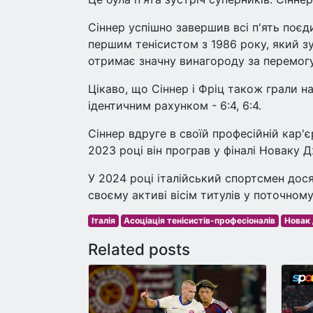
Сіннер успішно завершив всі п'ять поєд
першим тенісистом з 1986 року, який зу
отримає значну винагороду за перемогу
Цікаво, що Сіннер і Фріц також грали н
ідентичним рахунком - 6:4, 6:4.
Сіннер вдруге в своїй професійній кар'є
2023 році він програв у фіналі Новаку 
У 2024 році італійський спортсмен дося
своєму активі вісім титулів у поточному
Італія
Асоціація тенісистів-професіоналів
Новак
Related posts