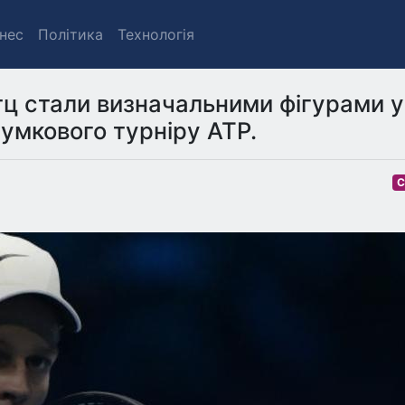
знес
Політика
Технологія
ітц стали визначальними фігурами у
сумкового турніру ATP.
С