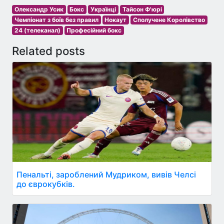
Олександр Усик
Бокс
Українці
Тайсон Ф'юрі
Чемпіонат з боїв без правил
Нокаут
Сполучене Королівство
24 (телеканал)
Професійний бокс
Related posts
Пенальті, зароблений Мудриком, вивів Челсі
до єврокубків.