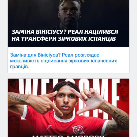
Заміна для Вінісіуса? Реал розглядає
можливість підписання зіркових іспанських
гравців.