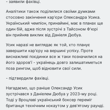
- заявили фахівці.
Аналітики також поділилися своїми думками
стосовно закінчення кар'єри Олександра Усика.
Український чемпіон, принаймні, має в планах ще
один бій, адже після зустрічі з Тайсоном Ф'юрі
він прийняв виклик від Даніеля Дюбуа.
Усик наразі не виглядає як той, хто планує
завершити кар'єру на вершині успіху. Проте
виснажливі поєдинки все ж таки позначилися на
його здоров'ї - українець довго залишатиметься
поза рингом, щоб відновити свої сили.
- підтвердили фахівці.
Нагадаємо, що раніше Олександр Усик
зустрічався з Даніелем Дюбуа у 2023-му році.
Тоді у Вроцлаві український боксер переміг
британця технічним нокаутом у дев'ятому раунді.