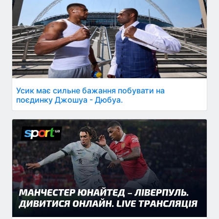
Усик має сильне бажання побувати на
поєдинку Джошуа - Дюбуа.