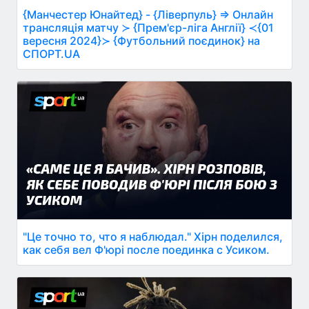
{Манчестер Юнайтед} - {Ліверпуль} ⇒ Онлайн
трансляція матчу ≻ {Прем'єр-ліга Англії} ≺{01
вересня 2024}≻ {Футбольний поєдинок} на
СПОРТ.UA
"Це точно то, что я наблюдал." Хірн поделился,
как себя вел Ф'юрі после поединка с Усиком.