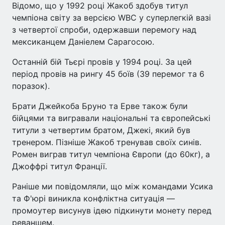
Відомо, що у 1992 році Жакоб здобув титул
чемпіона світу за версією WBC у суперлегкій вазі
з четвертої спроби, одержавши перемогу над
мексиканцем Даніелем Сарагосою.
Останній бій Тьєрі провів у 1994 році. За цей
період провів на рингу 45 боїв (39 перемог та 6
поразок).
Брати Джейкоба Бруно та Ерве також були
бійцями та вигравали національні та європейські
титули з четвертим братом, Джекі, який був
тренером. Пізніше Жакоб тренував своїх синів.
Ромен виграв титул чемпіона Європи (до 60кг), а
Джоффрі титул Франції.
Раніше ми повідомляли, що між командами Усика
та Ф'юрі виникла конфліктна ситуація —
промоутер висунув ідею підкинути монету перед
реваншем.