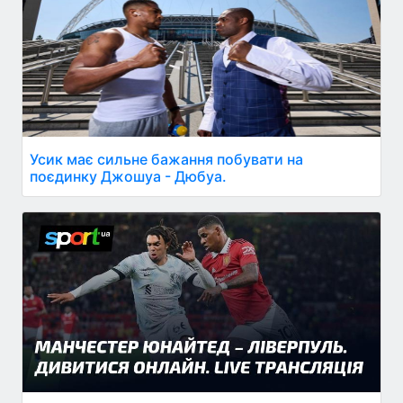
Усик має сильне бажання побувати на
поєдинку Джошуа - Дюбуа.