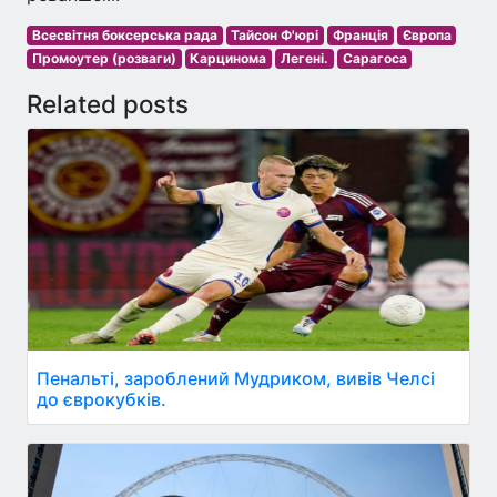
Всесвітня боксерська рада
Тайсон Ф'юрі
Франція
Європа
Промоутер (розваги)
Карцинома
Легені.
Сарагоса
Related posts
Пенальті, зароблений Мудриком, вивів Челсі
до єврокубків.