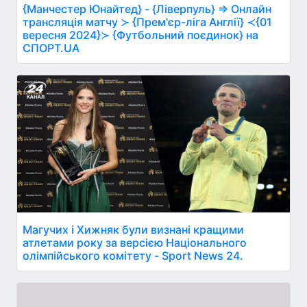
{Манчестер Юнайтед} - {Ліверпуль} ⇒ Онлайн
трансляція матчу ≻ {Прем'єр-ліга Англії} ≺{01
вересня 2024}≻ {Футбольний поєдинок} на
СПОРТ.UA
Магучих і Хижняк були визнані кращими
атлетами року за версією Національного
олімпійського комітету - Sport News 24.