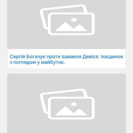
Сергій Богачук проти Ішмаеля Девіса: поєдинок
з поглядом у майбутнє.