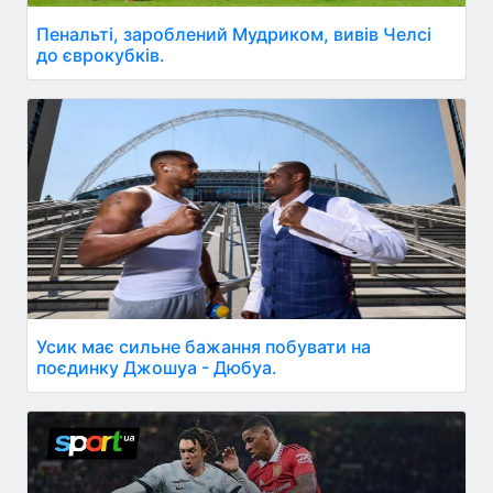
Пенальті, зароблений Мудриком, вивів Челсі
до єврокубків.
Усик має сильне бажання побувати на
поєдинку Джошуа - Дюбуа.