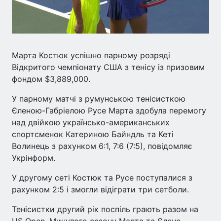
Марта Костюк успішно парному розряді
Відкритого чемпіонату США з тенісу із призовим
фондом $3,889,000.
У парному матчі з румунською тенісисткою
Єленою-Габріелою Русе Марта здобула перемогу
над двійкою українсько-американських
спортсменок Катериною Байндль та Кеті
Волинець з рахунком 6:1, 7:6 (7:5), повідомляє
Укрінформ.
У другому сеті Костюк та Русе поступалися з
рахунком 2:5 і змогли відіграти три сетболи.
Тенісистки другий рік поспіль грають разом на
US Open. Минулого сезону Марта та Єлена-