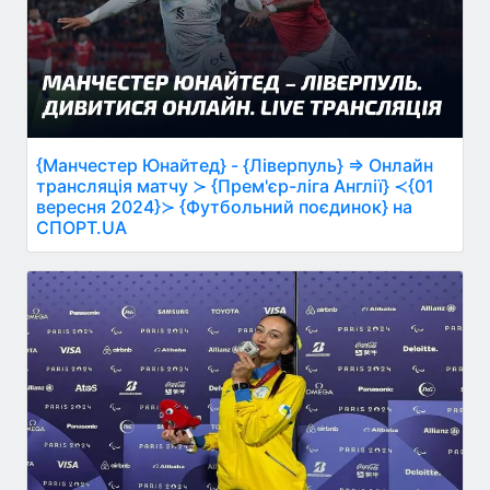
{Манчестер Юнайтед} - {Ліверпуль} ⇒ Онлайн
трансляція матчу ≻ {Прем'єр-ліга Англії} ≺{01
вересня 2024}≻ {Футбольний поєдинок} на
СПОРТ.UA