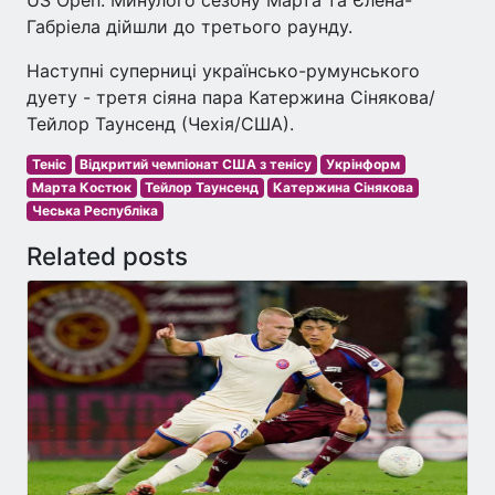
Габріела дійшли до третього раунду.
Наступні суперниці українсько-румунського
дуету - третя сіяна пара Катержина Сінякова/
Тейлор Таунсенд (Чехія/США).
Теніс
Відкритий чемпіонат США з тенісу
Укрінформ
Марта Костюк
Тейлор Таунсенд
Катержина Сінякова
Чеська Республіка
Related posts