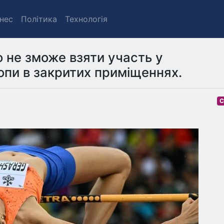
знес
Політика
Технологія
 не зможе взяти участь у
ропи в закритих приміщеннях.
С