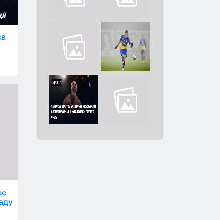
ив
ше
паду