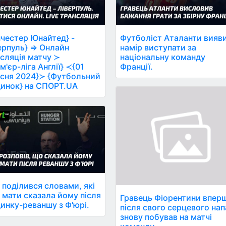
честер Юнайтед} -
Футболіст Аталанти вияв
ерпуль} ⇒ Онлайн
намір виступати за
сляція матчу ≻
національну команду
м'єр-ліга Англії} ≺{01
Франції.
сня 2024}≻ {Футбольний
инок} на СПОРТ.UA
 поділився словами, які
 мати сказала йому після
Гравець Фіорентини впер
инку-реваншу з Ф'юрі.
після свого серцевого на
знову побував на матчі