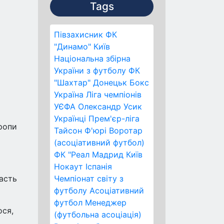
Tags
Півзахисник
ФК
"Динамо" Київ
Національна збірна
України з футболу
ФК
"Шахтар" Донецьк
Бокс
Україна
Ліга чемпіонів
УЄФА
Олександр Усик
Українці
Прем'єр-ліга
вропи
Тайсон Ф'юрі
Воротар
(асоціативний футбол)
ФК "Реал Мадрид
Київ
Нокаут
Іспанія
часть
Чемпіонат світу з
футболу
Асоціативний
футбол
Менеджер
ося,
(футбольна асоціація)