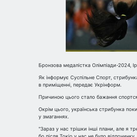
Бронзова медалістка Олімпіади-2024, І
Як інформує Суспільне Спорт, стрибунка
в приміщенні, передає Укрінформ.
Причиною цього стало бажання спортсм
Окрім цього, українська стрибунка поки
у змаганнях.
"Зараз у нас трішки інші плани, але я 
бо після Токіо у нас не було відпочинку