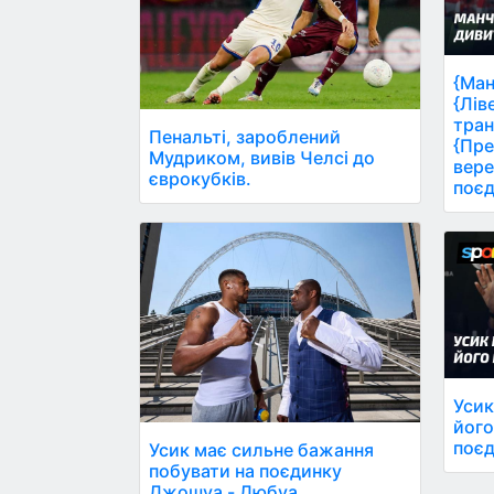
{Ман
{Лів
тран
Пенальті, зароблений
{Пре
Мудриком, вивів Челсі до
вере
єврокубків.
поєд
Усик
його
поєд
Усик має сильне бажання
побувати на поєдинку
Джошуа - Дюбуа.