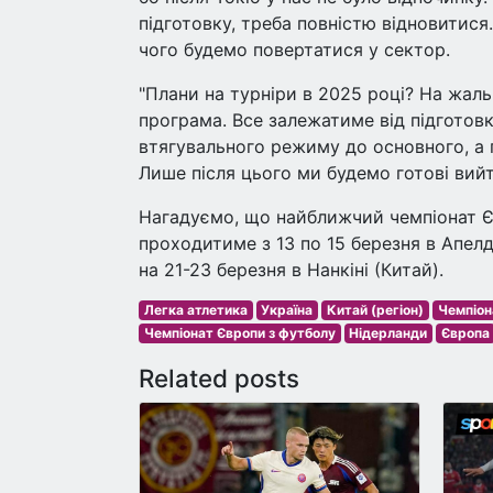
підготовку, треба повністю відновитися
чого будемо повертатися у сектор.
"Плани на турніри в 2025 році? На жаль
програма. Все залежатиме від підготовк
втягувального режиму до основного, а п
Лише після цього ми будемо готові вийти
Нагадуємо, що найближчий чемпіонат Є
проходитиме з 13 по 15 березня в Апелд
на 21-23 березня в Нанкіні (Китай).
Легка атлетика
Україна
Китай (регіон)
Чемпіон
Чемпіонат Європи з футболу
Нідерланди
Європа
Related posts