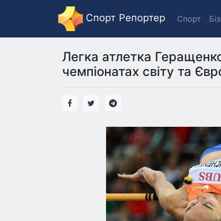
Спорт Репортер
Спорт
Бі
Легка атлетка Геращенко
чемпіонатах світу та Єв