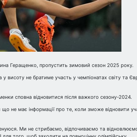
рина Геращенко, пропустить зимовий сезон 2025 року.
 у висоту не братиме участь у чемпіонатах світу та Є
енки сповна відновитися після важкого сезону-2024.
 що не має інформації про те, коли зможе відновити у
тренуюся. Ми не стрибаємо, відпочиваємо та відновлюєм
. І для того, щоб заходити на повноцінну олімпійську