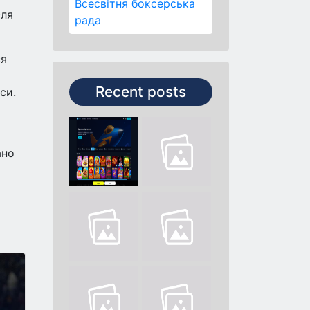
Всесвітня боксерська
сля
рада
ся
Recent posts
си.
ано