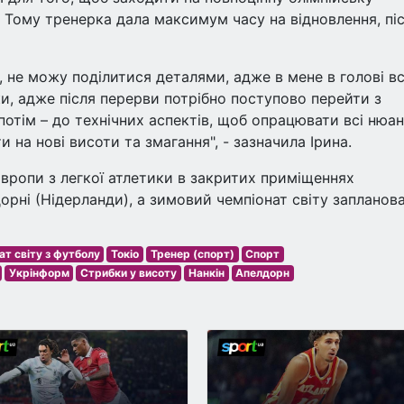
. Тому тренерка дала максимум часу на відновлення, пі
, не можу поділитися деталями, адже в мене в голові в
и, адже після перерви потрібно поступово перейти з
отім – до технічних аспектів, щоб опрацювати всі нюан
 на нові висоти та змагання", - зазначила Ірина.
вропи з легкої атлетики в закритих приміщеннях
орні (Нідерланди), а зимовий чемпіонат світу запланов
ат світу з футболу
Токіо
Тренер (спорт)
Спорт
Укрінформ
Стрибки у висоту
Нанкін
Апелдорн