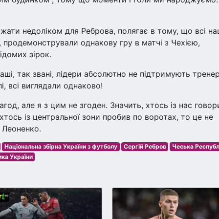
ати недоліком для Реброва, полягає в тому, що всі на
ь, продемонстрували однакову гру в матчі з Чехією,
ідомих зірок.
ші, так звані, лідери абсолютно не підтримують тренер
лі, всі виглядали однаково!
год, але я з цим не згоден. Значить, хтось із нас говор
хтось із центральної зони пробив по воротах, то це не
 Леоненко.
Національна збірна України з футболу
Сергій Ребров
Чеська Республ
ика України