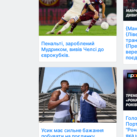
{Ман
{Лів
тран
Пенальті, зароблений
{Пре
Мудриком, вивів Челсі до
вере
єврокубків.
поєд
Голо
Порт
"Рон
Усик має сильне бажання
яка 
побувати на поєдинку