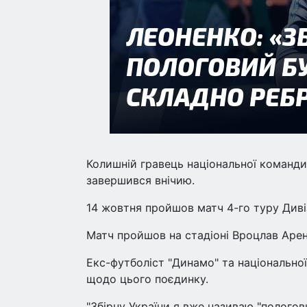
Колишній гравець національної команди
завершився внічию.
14 жовтня пройшов матч 4-го туру Дивіз
Матч пройшов на стадіоні Вроцлав Арена
Екс-футболіст "Динамо" та національно
щодо цього поєдинку.
"Збірну України я вже називаю "полого