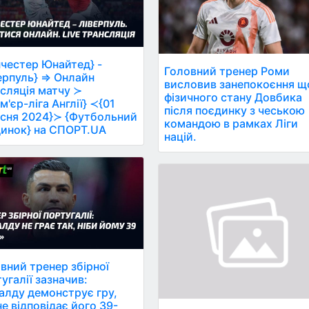
честер Юнайтед} -
Головний тренер Роми
ерпуль} ⇒ Онлайн
висловив занепокоєння щ
сляція матчу ≻
фізичного стану Довбика
м'єр-ліга Англії} ≺{01
після поєдинку з чеською
сня 2024}≻ {Футбольний
командою в рамках Ліги
инок} на СПОРТ.UA
націй.
вний тренер збірної
угалії зазначив:
алду демонструє гру,
не відповідає його 39-