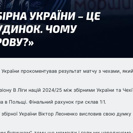
 України прокоментував результат матчу з чехами, яки
іону В Ліги націй 2024/25 між збірними України та Чехії
 в Польщі. Фінальний рахунок гри склав 1:1.
ї збірної України Віктор Леоненко висловив свою думку
вим будинком", тому що моменти і голи ми народжуємо.