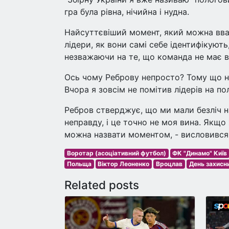
гра була рівна, нічийна і нудна.
Найсуттєвіший момент, який можна вваж
лідери, як вони самі себе ідентифікуют
незважаючи на те, що команда не має в
Ось чому Реброву непросто? Тому що на
Вчора я зовсім не помітив лідерів на по
Ребров стверджує, що ми мали безліч на
неправду, і це точно не моя вина. Якщо 
можна назвати моментом, - висловився
Воротар (асоціативний футбол)
ФК "Динамо" Київ
Польща
Віктор Леоненко
Вроцлав
День захисн
Related posts