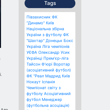
Tags
Півзахисник
ФК
"Динамо" Київ
Національна збірна
України з футболу
ФК
"Шахтар" Донецьк
Бокс
Україна
Ліга чемпіонів
УЄФА
Олександр Усик
Українці
Прем'єр-ліга
й
Тайсон Ф'юрі
Воротар
(асоціативний футбол)
.
ФК "Реал Мадрид
Київ
Нокаут
Іспанія
Чемпіонат світу з
футболу
Асоціативний
футбол
Менеджер
(футбольна асоціація)
 Але