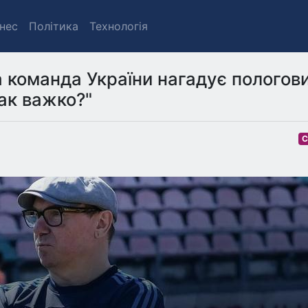
знес
Політика
Технологія
 команда України нагадує пологов
ак важко?"
С