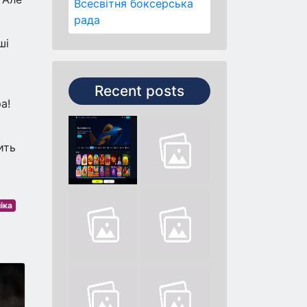
Всесвітня боксерська
рада
ші
Recent posts
а!
ить
іка