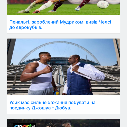
Пенальті, зароблений Мудриком, вивів Челсі
до єврокубків.
Усик має сильне бажання побувати на
поєдинку Джошуа - Дюбуа.