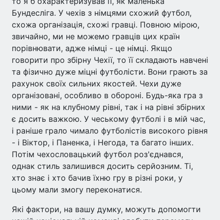
то я б охарактеризував її, як маленька
Бундесліга. У чехів з німцями схожий футбол,
схожа організація, схожі гравці. Повною мірою,
звичайно, ми не можемо гравців цих країн
порівнювати, адже німці - це німці. Якщо
говорити про збірну Чехії, то її складають навчені
та фізично дуже міцні футболісти. Вони грають за
рахунок своїх сильних якостей. Чехи дуже
організовані, особливо в обороні. Будь-яка гра з
ними - як на клубному рівні, так і на рівні збірних
є досить важкою. У чеському футболі і в мій час,
і раніше грало чимало футболістів високого рівня
- і Віктор, і Паненка, і Негода, та багато інших.
Потім чехословацький футбол роз'єднався,
однак стиль залишився досить серйозним. Ті,
хто знає і хто бачив їхню гру в різні роки, у
цьому мали змогу переконатися.
Які фактори, на вашу думку, можуть допомогти