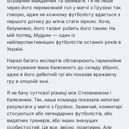
штрафний майданчик та забивати. І я не лише
через його переможний гол у матчі з Грузією так
говорю, адже не кожному футболісту вдається з
першого дотику до м’яча стати зіркою. Хоча,
безумовно, його талант робить його таким. На
мій погляд, Мудрик — один із
найперспективніших футболістів останніх років в
Україні.
Наразі багато експертів обговорюють гармонійне
інтегрування Івана Калюжного до складу збірної,
адже в його дебютній грі він показав вражаючу
гру в опорній зоні.
Я не бачу суттєвої різниці між Степаненком і
Калюжним. Так, наша команда показала непогані
результати у матчі з Грузією. Зазвичай, коментарі
стосуються або легендарних футболістів, або
видатних тренерів, або інших значущих
особистостей. Це все, звісно, позитивно. Але