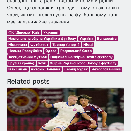
сьогодні кілька ракет вдарили по моїй рідній
Одесі, і це справжня трагедія. Тому в такі важкі
часи, як нині, кожен успіх на футбольному полі
має надзвичайне значення.
ФК "Динамо" Київ
Українці
Національна збірна України з футболу
Україна
Бундесліга
Німеччина
Футболіст
Тренер (спорт)
Німці
Чеська Республіка
Одеса
Радянський Союз
Асоціативний футбол
Національна збірна Чехії з футболу
Грузія (країна)
чехи
Збірна Радянського Союзу з футболу
Іван Гашек
Антонін Паненка
Леонід Буряк
Чехословаччина
Related posts