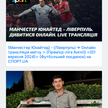
{Манчестер Юнайтед} - {Ліверпуль} ⇒ Онлайн
трансляція матчу ≻ {Прем'єр-ліга Англії} ≺{01
вересня 2024}≻ {Футбольний поєдинок} на
СПОРТ.UA