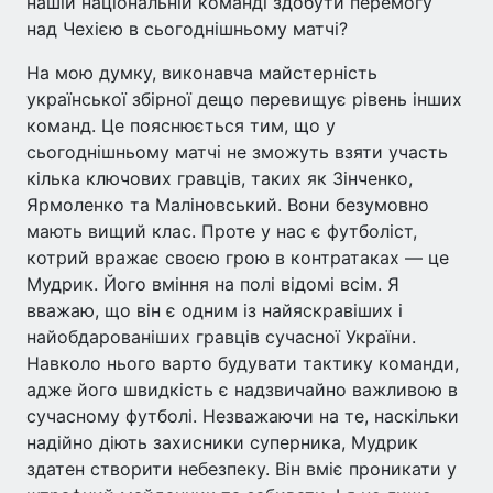
нашій національній команді здобути перемогу
над Чехією в сьогоднішньому матчі?
На мою думку, виконавча майстерність
української збірної дещо перевищує рівень інших
команд. Це пояснюється тим, що у
сьогоднішньому матчі не зможуть взяти участь
кілька ключових гравців, таких як Зінченко,
Ярмоленко та Маліновський. Вони безумовно
мають вищий клас. Проте у нас є футболіст,
котрий вражає своєю грою в контратаках — це
Мудрик. Його вміння на полі відомі всім. Я
вважаю, що він є одним із найяскравіших і
найобдарованіших гравців сучасної України.
Навколо нього варто будувати тактику команди,
адже його швидкість є надзвичайно важливою в
сучасному футболі. Незважаючи на те, наскільки
надійно діють захисники суперника, Мудрик
здатен створити небезпеку. Він вміє проникати у