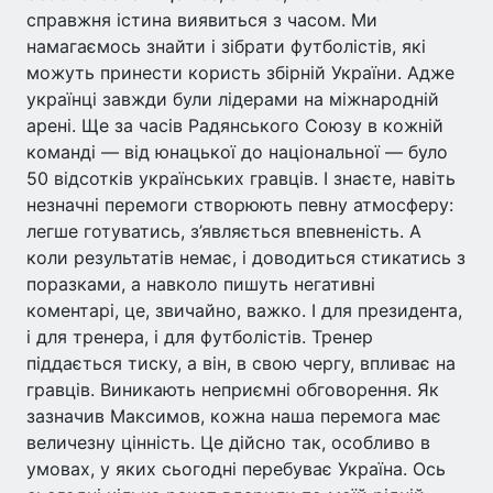
справжня істина виявиться з часом. Ми
намагаємось знайти і зібрати футболістів, які
можуть принести користь збірній України. Адже
українці завжди були лідерами на міжнародній
арені. Ще за часів Радянського Союзу в кожній
команді — від юнацької до національної — було
50 відсотків українських гравців. І знаєте, навіть
незначні перемоги створюють певну атмосферу:
легше готуватись, з’являється впевненість. А
коли результатів немає, і доводиться стикатись з
поразками, а навколо пишуть негативні
коментарі, це, звичайно, важко. І для президента,
і для тренера, і для футболістів. Тренер
піддається тиску, а він, в свою чергу, впливає на
гравців. Виникають неприємні обговорення. Як
зазначив Максимов, кожна наша перемога має
величезну цінність. Це дійсно так, особливо в
умовах, у яких сьогодні перебуває Україна. Ось