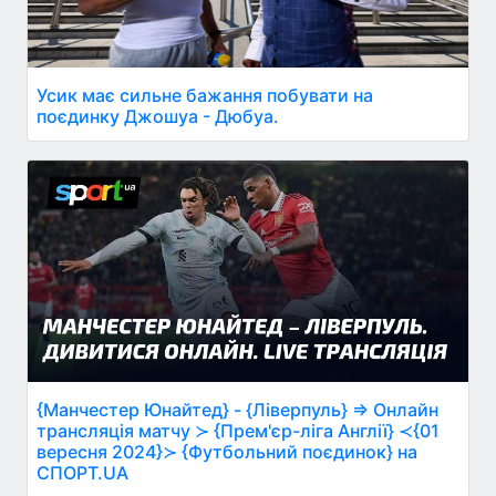
Усик має сильне бажання побувати на
поєдинку Джошуа - Дюбуа.
{Манчестер Юнайтед} - {Ліверпуль} ⇒ Онлайн
трансляція матчу ≻ {Прем'єр-ліга Англії} ≺{01
вересня 2024}≻ {Футбольний поєдинок} на
СПОРТ.UA