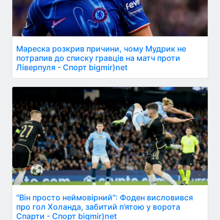
Мареска розкрив причини, чому Мудрик не
потрапив до списку гравців на матч проти
Ліверпуля - Спорт bigmir)net
"Він просто неймовірний": Фоден висловився
про гол Холанда, забитий п’ятою у ворота
Спарти - Спорт bigmir)net