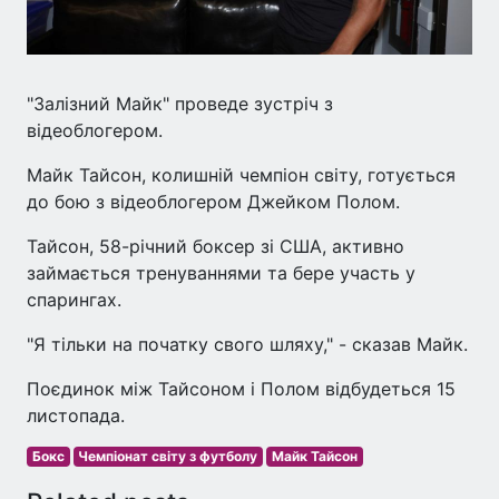
"Залізний Майк" проведе зустріч з
відеоблогером.
Майк Тайсон, колишній чемпіон світу, готується
до бою з відеоблогером Джейком Полом.
Тайсон, 58-річний боксер зі США, активно
займається тренуваннями та бере участь у
спарингах.
"Я тільки на початку свого шляху," - сказав Майк.
Поєдинок між Тайсоном і Полом відбудеться 15
листопада.
Бокс
Чемпіонат світу з футболу
Майк Тайсон