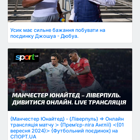
Усик має сильне бажання побувати на
поєдинку Джошуа - Дюбуа.
{Манчестер Юнайтед} - {Ліверпуль} ⇒ Онлайн
трансляція матчу ≻ {Прем'єр-ліга Англії} ≺{01
вересня 2024}≻ {Футбольний поєдинок} на
СПОРТ.UA