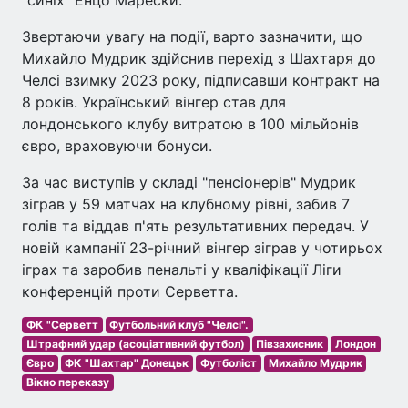
Звертаючи увагу на події, варто зазначити, що
Михайло Мудрик здійснив перехід з Шахтаря до
Челсі взимку 2023 року, підписавши контракт на
8 років. Український вінгер став для
лондонського клубу витратою в 100 мільйонів
євро, враховуючи бонуси.
За час виступів у складі "пенсіонерів" Мудрик
зіграв у 59 матчах на клубному рівні, забив 7
голів та віддав п'ять результативних передач. У
новій кампанії 23-річний вінгер зіграв у чотирьох
іграх та заробив пенальті у кваліфікації Ліги
конференцій проти Серветта.
ФК "Серветт
Футбольний клуб "Челсі".
Штрафний удар (асоціативний футбол)
Півзахисник
Лондон
Євро
ФК "Шахтар" Донецьк
Футболіст
Михайло Мудрик
Вікно переказу