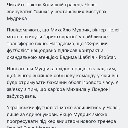
Читайте також Колишній гравець Челсі
звинуватив "синіх" у нестабільних виступах
Мудрика
Повідомляють, що Михайло Мудрик, вінгер Челсі,
може покинути "аристократів" у найближче
трансферне вікно. Нагадаємо, що 23-річний
футболіст нещодавно підписав контракт з
скандальною агенцією Вадима Шаблія - ProStar.
Нові агенти Мудрика плідно працюють над тим,
щоб вінгер знайшов собі нову команду у якій він
буде отримувати бажаний обсяг ігрового часу. У
зв'язку з тим, що кар'єра Михайла у Лондоні
забуксувала.
Український футболіст може залишитись у Челсі,
лише за єдиної умови. Якщо Мудрик зможе
прогресувати під керівництвом нового тренера
"синіх" Енцо Марески.