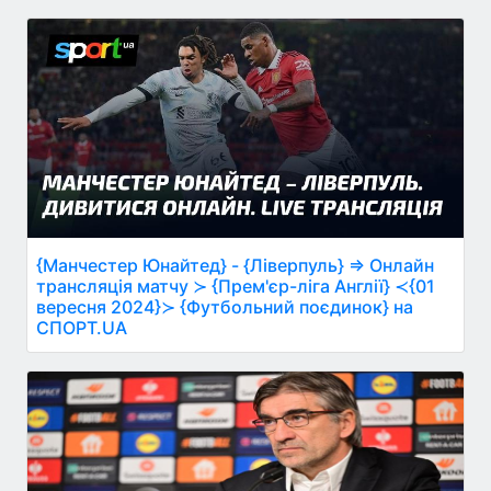
{Манчестер Юнайтед} - {Ліверпуль} ⇒ Онлайн
трансляція матчу ≻ {Прем'єр-ліга Англії} ≺{01
вересня 2024}≻ {Футбольний поєдинок} на
СПОРТ.UA