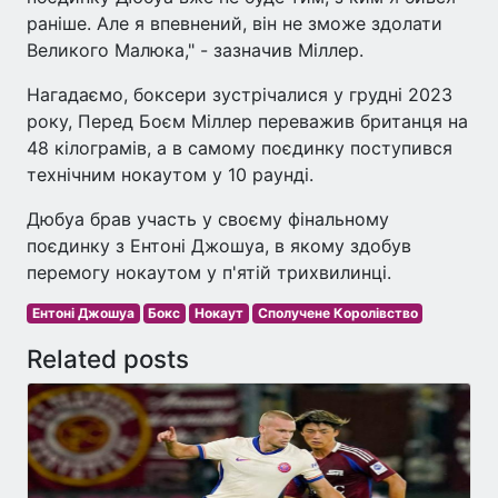
раніше. Але я впевнений, він не зможе здолати
Великого Малюка," - зазначив Міллер.
Нагадаємо, боксери зустрічалися у грудні 2023
року, Перед Боєм Міллер переважив британця на
48 кілограмів, а в самому поєдинку поступився
технічним нокаутом у 10 раунді.
Дюбуа брав участь у своєму фінальному
поєдинку з Ентоні Джошуа, в якому здобув
перемогу нокаутом у п'ятій трихвилинці.
Ентоні Джошуа
Бокс
Нокаут
Сполучене Королівство
Related posts