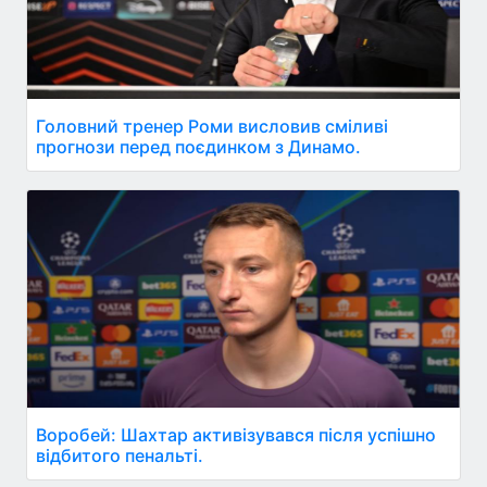
Головний тренер Роми висловив сміливі
прогнози перед поєдинком з Динамо.
Воробей: Шахтар активізувався після успішно
відбитого пенальті.