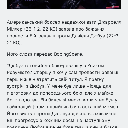
Американський боксер надважкої ваги Джаррелл
Міллер (26-1-2, 22 KO) заявив про бажання
провести бій-реванш проти Даніеля Дюбуа (22-2,
21 KO).
Його слова передає BoxingScene.
"Дюбуа готовий до бою-реваншу з Усиком.
Розумієте? Спершу я хочу сам провести реванш,
перш ніж він втратить свій титул. Я прагну
зустрічі з Дюбуа. У мене був лише місяць для
підготовки до попереднього бою, але я майже
його подолав. Він бився зі мною, коли я не був у
найкращій формі і прийняв бій в останній момент.
Його виступ проти Джошуа дійсно вразив мене.
Він прогресує з кожним боєм, і в наступному
поєдинку Дюбуа вже не буде тим, з ким я бився