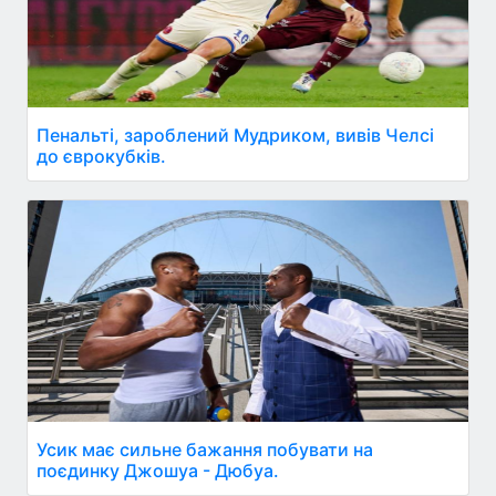
Пенальті, зароблений Мудриком, вивів Челсі
до єврокубків.
Усик має сильне бажання побувати на
поєдинку Джошуа - Дюбуа.