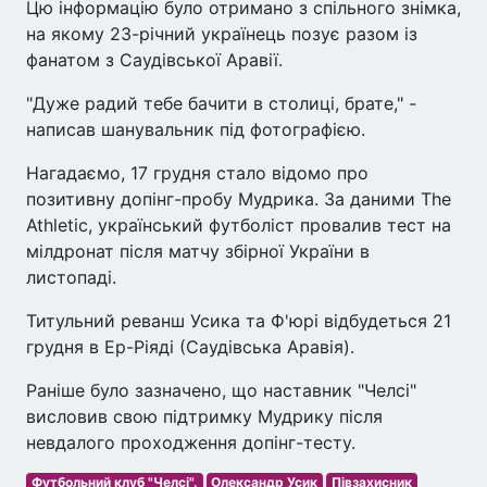
Цю інформацію було отримано з спільного знімка,
на якому 23-річний українець позує разом із
фанатом з Саудівської Аравії.
"Дуже радий тебе бачити в столиці, брате," -
написав шанувальник під фотографією.
Нагадаємо, 17 грудня стало відомо про
позитивну допінг-пробу Мудрика. За даними The
Athletic, український футболіст провалив тест на
мілдронат після матчу збірної України в
листопаді.
Титульний реванш Усика та Ф'юрі відбудеться 21
грудня в Ер-Ріяді (Саудівська Аравія).
Раніше було зазначено, що наставник "Челсі"
висловив свою підтримку Мудрику після
невдалого проходження допінг-тесту.
Футбольний клуб "Челсі".
Олександр Усик
Півзахисник