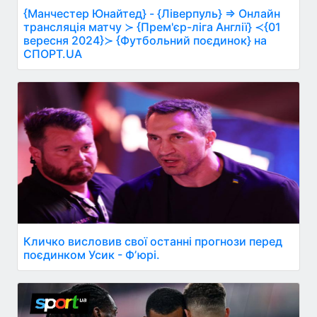
{Манчестер Юнайтед} - {Ліверпуль} ⇒ Онлайн
трансляція матчу ≻ {Прем'єр-ліга Англії} ≺{01
вересня 2024}≻ {Футбольний поєдинок} на
СПОРТ.UA
Кличко висловив свої останні прогнози перед
поєдинком Усик - Фʼюрі.