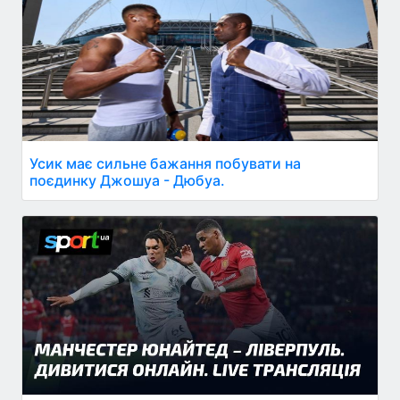
Усик має сильне бажання побувати на
поєдинку Джошуа - Дюбуа.