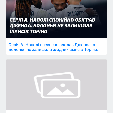
Серія А. Наполі впевнено здолав Дженоа, а
Болонья не залишила жодних шансів Торіно.