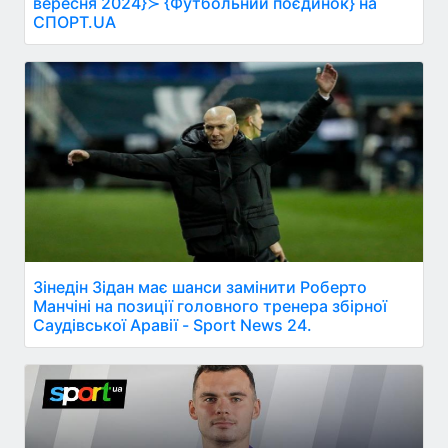
вересня 2024}≻ {Футбольний поєдинок} на
СПОРТ.UA
Зінедін Зідан має шанси замінити Роберто
Манчіні на позиції головного тренера збірної
Саудівської Аравії - Sport News 24.