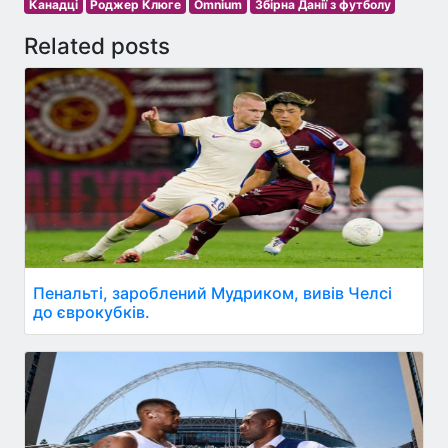
Канадці
Роджер Клюге
Omnium
Збірна Данії з футболу
Related posts
Пенальті, зароблений Мудриком, вивів Челсі
до єврокубків.