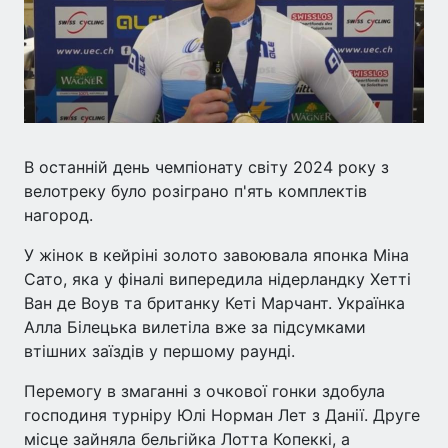
В останній день чемпіонату світу 2024 року з
велотреку було розіграно п'ять комплектів
нагород.
У жінок в кейріні золото завоювала японка Міна
Сато, яка у фіналі випередила нідерландку Хетті
Ван де Воув та британку Кеті Марчант. Українка
Алла Білецька вилетіла вже за підсумками
втішних заїздів у першому раунді.
Перемогу в змаганні з очкової гонки здобула
господиня турніру Юлі Норман Лет з Данії. Друге
місце зайняла бельгійка Лотта Копеккі, а