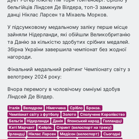
бельгійців Ліндсея Де Вілдера, топ-3 замкнули
данці Ніклас Ларсен та Міхаель Морков.
У підсумковому медальному заліку перше місце
зайняли Нідерланди, які обійшли Великобританію
та Данію за кількістю здобутих срібних медалей.
Збірна України завершила чемпіонат без жодної
нагороди.
Фінальний медальний рейтинг Чемпіонату світу з
велотреку 2024 року:
Вчора перемогу в чоловічому омніумі здобув
Ліндсей Де Вілдер.
Італія
Велодром
Німеччина
Срібло
Бронза.
Чемпіонат світу з футболу
Золото
Сполучене Королівство
Бельгія
Нідерланди
Данія
Японський народ
Голландці
Кеті Марчант
Кейрін.
Спринт (велоспорт на треку)
Ірландці
Ніклас Ларсен
Медісон (велоспорт)
Сьогодні