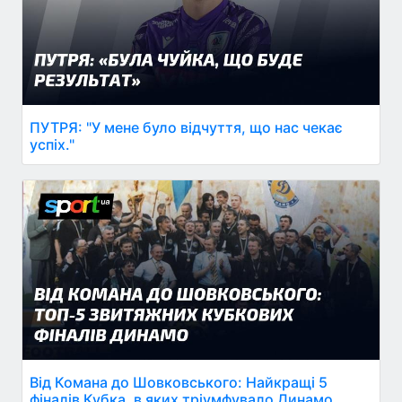
ПУТРЯ: "У мене було відчуття, що нас чекає
успіх."
Від Комана до Шовковського: Найкращі 5
фіналів Кубка, в яких тріумфувало Динамо