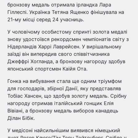
бронзову медаль отримала ірландка Лара
Гіллеспі. Українка Тетяна Ященко фінішувала на
21-му місці серед 24 учасниць.
У чоловічому особистому спринті золота медалі
знову удостоївся рекордсмен чемпіонатів світу з
Нідерландів Харрі Лаврейсен. У вирішальному
заїзді він випередив свого співвітчизника
Джеффрі Хогланда, а бронзову нагороду здобув
японський спортсмен Каійя Ота.
Гонка на вибування стала ще одним тріумфом
для господарів, збірної Данії, яку представляв
Тобіас Хансен, що здобув золоту медаль. Срібну
нагороду отримав італійський гонщик Елія
Вівіані, а бронзову медаль виборов канадець
Ділан Бібік.
У медісоні найсильнішим виявився німецький
дует Рогер Клюге/Тім Торн Тойтенберг. Срібло у