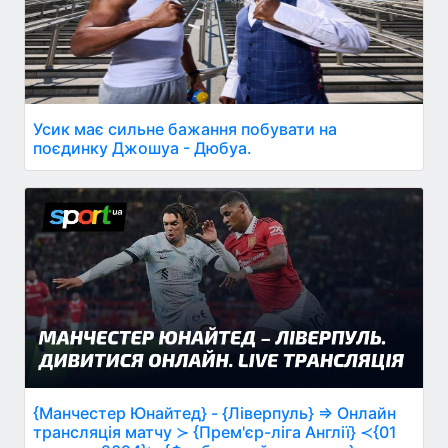
Усик має сильне бажання побувати на
поєдинку Джошуа - Дюбуа.
{Манчестер Юнайтед} - {Ліверпуль} ⇒ Онлайн
трансляція матчу ≻ {Прем'єр-ліга Англії} ≺{01