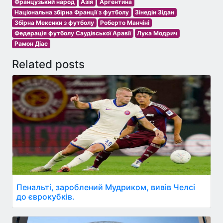
Французький народ
Азія
Аргентина
Національна збірна Франції з футболу
Зінедін Зідан
Збірна Мексики з футболу
Роберто Манчіні
Федерація футболу Саудівської Аравії
Лука Модрич
Рамон Діас
Related posts
Пенальті, зароблений Мудриком, вивів Челсі
до єврокубків.