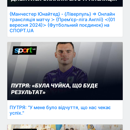
{Манчестер Юнайтед} - {Ліверпуль} ⇒ Онлайн
трансляція матчу ≻ {Прем'єр-ліга Англії} ≺{01
вересня 2024}≻ {Футбольний поєдинок} на
СПОРТ.UA
ПУТРЯ: "У мене було відчуття, що нас чекає
успіх."