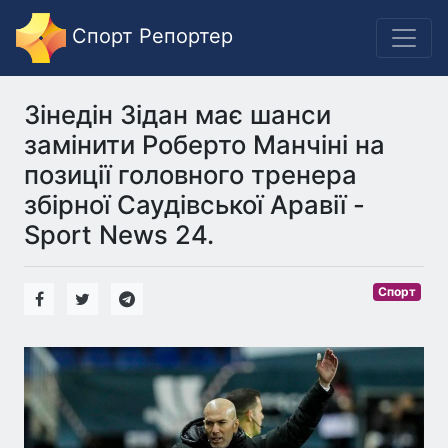
Спорт Репортер
Зінедін Зідан має шанси
замінити Роберто Манчіні на
позиції головного тренера
збірної Саудівської Аравії -
Sport News 24.
Спорт