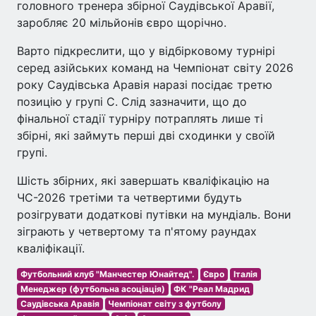
головного тренера збірної Саудівської Аравії,
заробляє 20 мільйонів євро щорічно.
Варто підкреслити, що у відбірковому турнірі
серед азійських команд на Чемпіонат світу 2026
року Саудівська Аравія наразі посідає третю
позицію у групі С. Слід зазначити, що до
фінальної стадії турніру потраплять лише ті
збірні, які займуть перші дві сходинки у своїй
групі.
Шість збірних, які завершать кваліфікацію на
ЧС-2026 третіми та четвертими будуть
розігрувати додаткові путівки на мундіаль. Вони
зіграють у четвертому та п'ятому раундах
кваліфікації.
Футбольний клуб "Манчестер Юнайтед".
Євро
Італія
Менеджер (футбольна асоціація)
ФК "Реал Мадрид
Саудівська Аравія
Чемпіонат світу з футболу