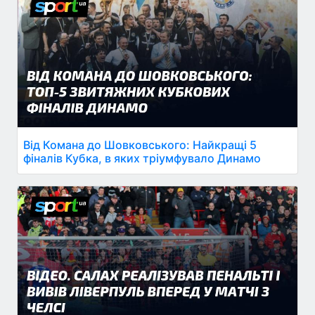
Від Комана до Шовковського: Найкращі 5
фіналів Кубка, в яких тріумфувало Динамо