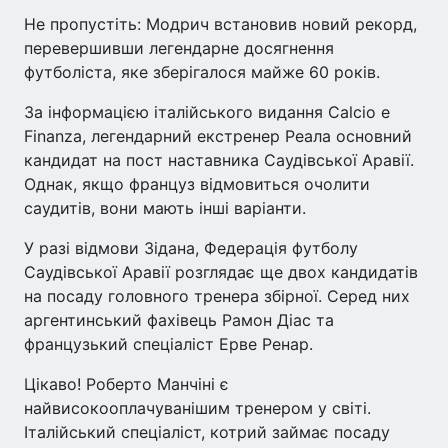
Не пропустіть: Модрич встановив новий рекорд,
перевершивши легендарне досягнення
футболіста, яке зберігалося майже 60 років.
За інформацією італійського видання Calcio e
Finanza, легендарний екстренер Реала основний
кандидат на пост наставника Саудівської Аравії.
Однак, якщо француз відмовиться очолити
саудитів, вони мають інші варіанти.
У разі відмови Зідана, Федерація футболу
Саудівської Аравії розглядає ще двох кандидатів
на посаду головного тренера збірної. Серед них
аргентинський фахівець Рамон Діас та
французький спеціаліст Ерве Ренар.
Цікаво! Роберто Манчіні є
найвисокооплачуванішим тренером у світі.
Італійський спеціаліст, котрий займає посаду