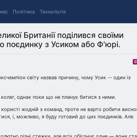
знес
Політика
Технологія
ликої Британії поділився своїми
 поєдинку з Усиком або Ф'юрі.
С
ксчемпіон світу назвав причину, чому Усик -- один із
колег, однак поки що не планує битися з ними.
ь користі жодній з команд, проте не варто робити висн
тися, і, можливо, я буду готовий до цих поєдинків. Але
олютно різні стежки, але всіх об’єднує одне — вони ст