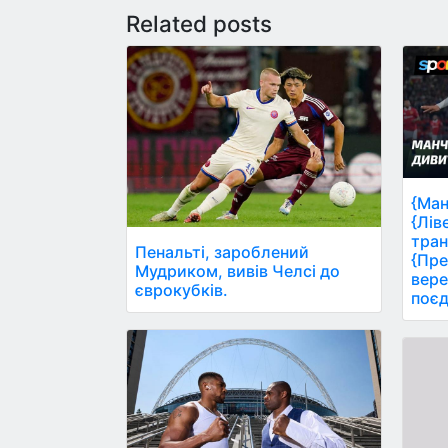
Related posts
{Ман
{Лів
тран
Пенальті, зароблений
{Пре
Мудриком, вивів Челсі до
вере
єврокубків.
поєд