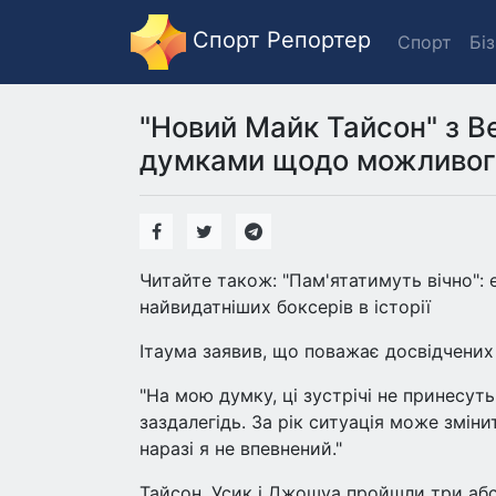
Спорт Репортер
Спорт
Бі
"Новий Майк Тайсон" з Ве
думками щодо можливого
Читайте також: "Пам'ятатимуть вічно": е
найвидатніших боксерів в історії
Ітаума заявив, що поважає досвідчених 
"На мою думку, ці зустрічі не принесут
заздалегідь. За рік ситуація може зміни
наразі я не впевнений."
Тайсон, Усик і Джошуа пройшли три абс