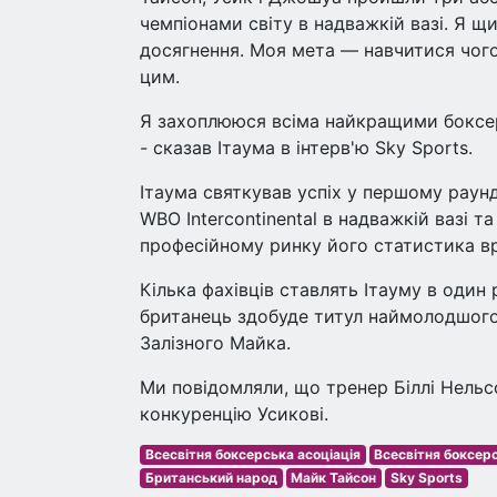
чемпіонами світу в надважкій вазі. Я щ
досягнення. Моя мета — навчитися чого
цим.
Я захоплююся всіма найкращими боксера
- сказав Ітаума в інтерв'ю Sky Sports.
Ітаума святкував успіх у першому раун
WBO Intercontinental в надважкій вазі т
професійному ринку його статистика вра
Кілька фахівців ставлять Ітауму в оди
британець здобуде титул наймолодшого 
Залізного Майка.
Ми повідомляли, що тренер Біллі Нельс
конкуренцію Усикові.
Всесвітня боксерська асоціація
Всесвітня боксерс
Британський народ
Майк Тайсон
Sky Sports