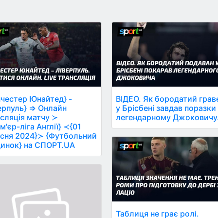
честер Юнайтед} -
ВІДЕО. Як бородатий грав
ерпуль} ⇒ Онлайн
у Брісбені завдав поразки
сляція матчу ≻
легендарному Джоковичу
м'єр-ліга Англії} ≺{01
сня 2024}≻ {Футбольний
инок} на СПОРТ.UA
Таблиця не грає ролі.