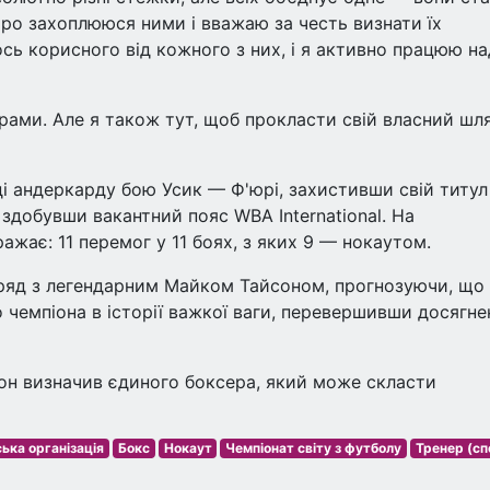
иро захоплююся ними і вважаю за честь визнати їх
сь корисного від кожного з них, і я активно працюю на
ми. Але я також тут, щоб прокласти свій власний шлях
ді андеркарду бою Усик — Ф'юрі, захистивши свій титул
а здобувши вакантний пояс WBA International. На
жає: 11 перемог у 11 боях, з яких 9 — нокаутом.
н ряд з легендарним Майком Тайсоном, прогнозуючи, що
чемпіона в історії важкої ваги, перевершивши досягне
он визначив єдиного боксера, який може скласти
ька організація
Бокс
Нокаут
Чемпіонат світу з футболу
Тренер (сп