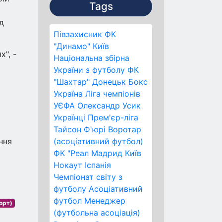
Tags
д
Півзахисник
ФК
"Динамо" Київ
", -
Національна збірна
України з футболу
ФК
"Шахтар" Донецьк
Бокс
Україна
Ліга чемпіонів
УЄФА
Олександр Усик
Українці
Прем'єр-ліга
Тайсон Ф'юрі
Воротар
ння
(асоціативний футбол)
ФК "Реал Мадрид
Київ
Нокаут
Іспанія
Чемпіонат світу з
футболу
Асоціативний
футбол
Менеджер
орт)
(футбольна асоціація)