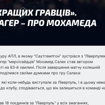
уру АПЛ, в якому "Саутгемптон" зустрівся з "Ліверпулем
інгер "мерсісайдців" Мохамед Салах став автором
ті на 83-й хвилині. Після завершення матчу колишній
 поділився своїми думками про гру Салаха:
 які коли-небудь виступали за Ліверпуль, і в цьому нем
 до клубу, сподіваються, що він залишиться в команді н
 18 поєдинків за "Ліверпуль" у всіх змаганнях,