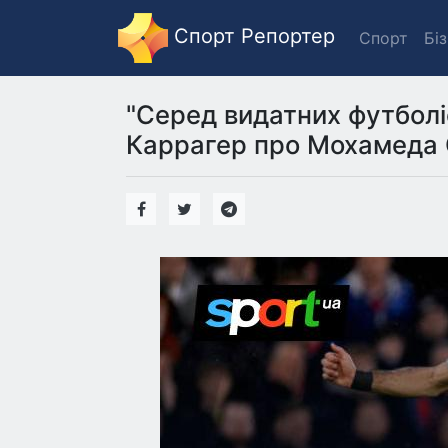
Спорт Репортер
Спорт
Бі
"Серед видатних футболі
Каррагер про Мохамеда 