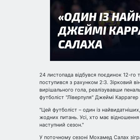
24 листопада відбувся поєдинок 12-го т
поступився з рахунком 2:3. Зірковий в
вирішального гола, реалізувавши пеналь
футболіст "Ліверпуля" Джеймі Каррагер
"Цей футболіст – один із найвидатніших,
жодних питань. Усі, хто має відношення
наступний сезон."
У поточному сезоні Мохамед Салах зіграв