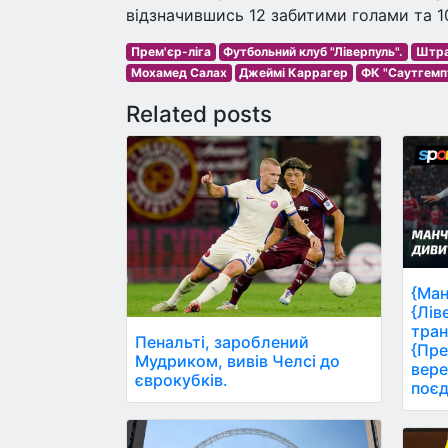
відзначившись 12 забитими голами та 1
Прем'єр-ліга
Футбольний клуб "Ліверпуль".
Штра
Мохамед Салах
Джеймі Каррагер
ФК "Саутгемп
Related posts
{Ман
{Лів
тран
Пенальті, зароблений
{Пре
Мудриком, вивів Челсі до
вере
єврокубків.
поєд