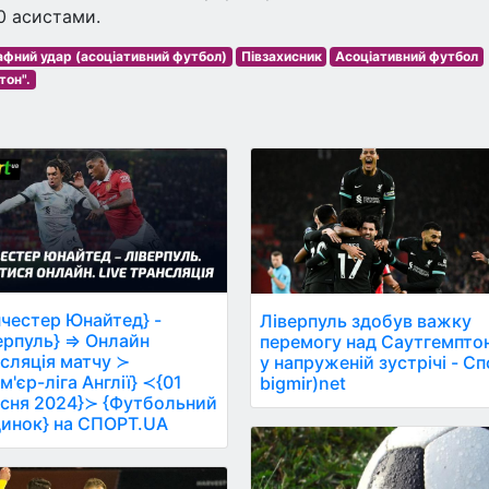
0 асистами.
фний удар (асоціативний футбол)
Півзахисник
Асоціативний футбол
тон".
честер Юнайтед} -
Ліверпуль здобув важку
ерпуль} ⇒ Онлайн
перемогу над Саутгемпто
сляція матчу ≻
у напруженій зустрічі - С
м'єр-ліга Англії} ≺{01
bigmir)net
сня 2024}≻ {Футбольний
инок} на СПОРТ.UA