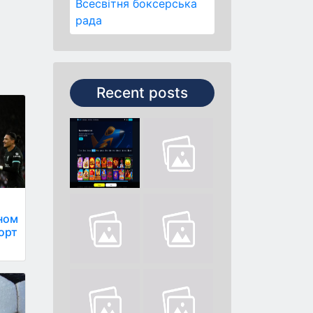
Всесвітня боксерська
рада
Recent posts
ном
порт