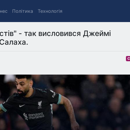
знес
Політика
Технологія
стів" - так висловився Джеймі
Салаха.
С