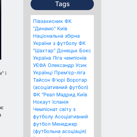
Tags
Півзахисник
ФК
"Динамо" Київ
Національна збірна
України з футболу
ФК
"Шахтар" Донецьк
Бокс
Україна
Ліга чемпіонів
УЄФА
Олександр Усик
Українці
Прем'єр-ліга
" і
Тайсон Ф'юрі
Воротар
(асоціативний футбол)
ФК "Реал Мадрид
Київ
Нокаут
Іспанія
ає
Чемпіонат світу з
а
футболу
Асоціативний
футбол
Менеджер
(футбольна асоціація)