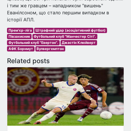
і тим же гравцем – нападником "вишень"
Еванілсоном, що стало першим випадком в
історії АПЛ.
Прем'єр-ліга
Штрафний удар (асоціативний футбол)
Півзахисник
Футбольний клуб "Манчестер Сіті".
Футбольний клуб "Евертон".
Джастін Клюйверт
АФК Борнмут
Вулвергемптон
Related posts