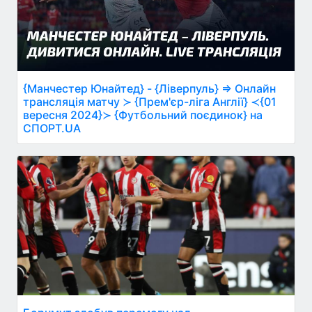
{Манчестер Юнайтед} - {Ліверпуль} ⇒ Онлайн
трансляція матчу ≻ {Прем'єр-ліга Англії} ≺{01
вересня 2024}≻ {Футбольний поєдинок} на
СПОРТ.UA