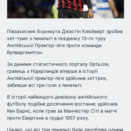
Півзахисник Борнмута Джастін Клюйверт зробив
хет-трик з пенальті в поєдинку 13-го туру
Англійської Прем'єр-ліги проти команди
Вулвергемптон.
За даними статистичного порталу OptaJoe,
гравець з Нідерландів вперше в історії
Англійської прем'єр-ліги здійснив хеттрик,
забивши всі три голи з пенальті.
В історії найвищого дивізіону англійського
футболу подібне досягнення востаннє здійснив
Кен Барнс, коли грав за Манчестер Сіті в матчі
проти Евертона в грудні 1957 року.
Цікаво, що всі три пенальті були зароблені одним