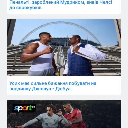
Пенальті, зароблений Мудриком, вивів Челсі
до єврокубків.
Усик має сильне бажання побувати на
поєдинку Джошуа - Дюбуа.