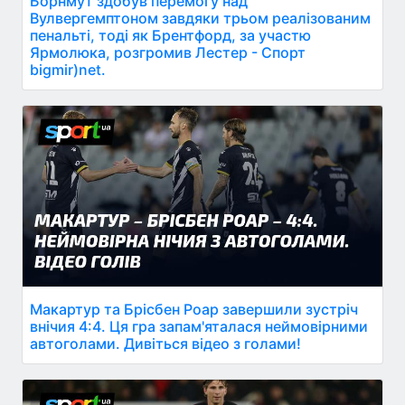
Борнмут здобув перемогу над
Вулвергемптоном завдяки трьом реалізованим
пенальті, тоді як Брентфорд, за участю
Ярмолюка, розгромив Лестер - Спорт
bigmir)net.
Макартур та Брісбен Роар завершили зустріч
внічия 4:4. Ця гра запам'яталася неймовірними
автоголами. Дивіться відео з голами!