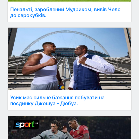
Пенальті, зароблений Мудриком, вивів Челсі
до єврокубків.
Усик має сильне бажання побувати на
поєдинку Джошуа - Дюбуа.