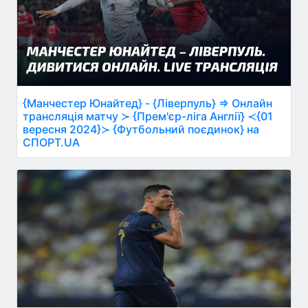
{Манчестер Юнайтед} - {Ліверпуль} ⇒ Онлайн
трансляція матчу ≻ {Прем'єр-ліга Англії} ≺{01
вересня 2024}≻ {Футбольний поєдинок} на
СПОРТ.UA