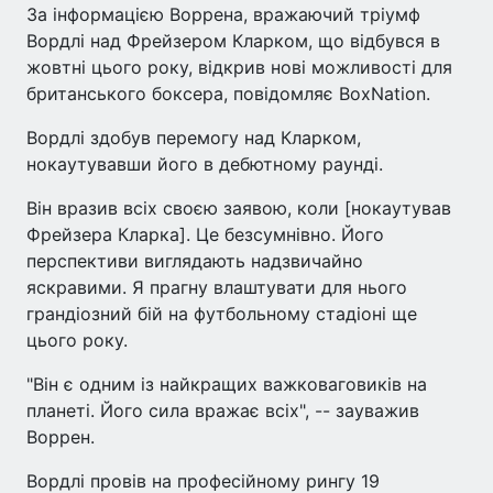
За інформацією Воррена, вражаючий тріумф
Вордлі над Фрейзером Кларком, що відбувся в
жовтні цього року, відкрив нові можливості для
британського боксера, повідомляє BoxNation.
Вордлі здобув перемогу над Кларком,
нокаутувавши його в дебютному раунді.
Він вразив всіх своєю заявою, коли [нокаутував
Фрейзера Кларка]. Це безсумнівно. Його
перспективи виглядають надзвичайно
яскравими. Я прагну влаштувати для нього
грандіозний бій на футбольному стадіоні ще
цього року.
"Він є одним із найкращих важковаговиків на
планеті. Його сила вражає всіх", -- зауважив
Воррен.
Вордлі провів на професійному рингу 19