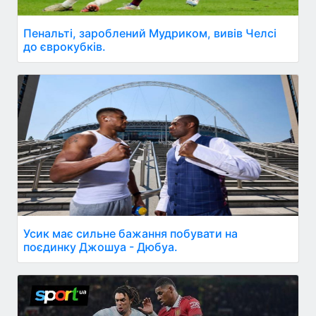
Пенальті, зароблений Мудриком, вивів Челсі
до єврокубків.
Усик має сильне бажання побувати на
поєдинку Джошуа - Дюбуа.