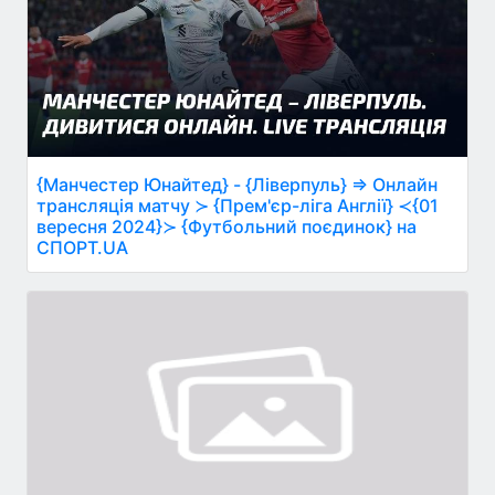
{Манчестер Юнайтед} - {Ліверпуль} ⇒ Онлайн
трансляція матчу ≻ {Прем'єр-ліга Англії} ≺{01
вересня 2024}≻ {Футбольний поєдинок} на
СПОРТ.UA