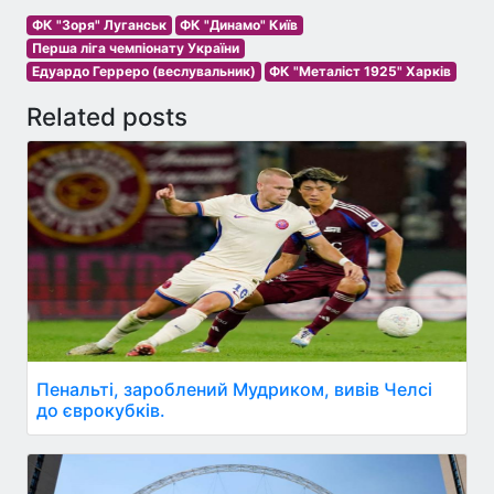
ФК "Зоря" Луганськ
ФК "Динамо" Київ
Перша ліга чемпіонату України
Едуардо Герреро (веслувальник)
ФК "Металіст 1925" Харків
Related posts
Пенальті, зароблений Мудриком, вивів Челсі
до єврокубків.