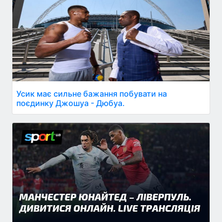
Усик має сильне бажання побувати на
поєдинку Джошуа - Дюбуа.