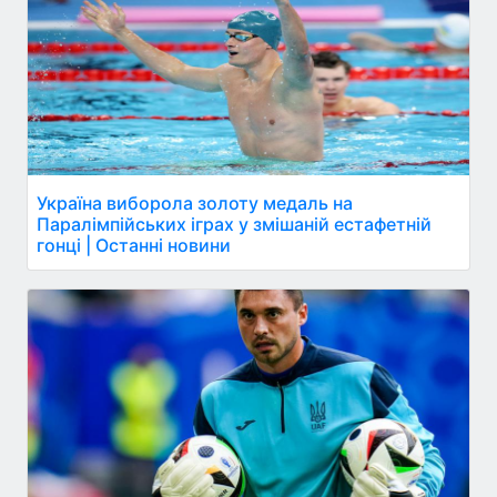
Україна виборола золоту медаль на
Паралімпійських іграх у змішаній естафетній
гонці | Останні новини