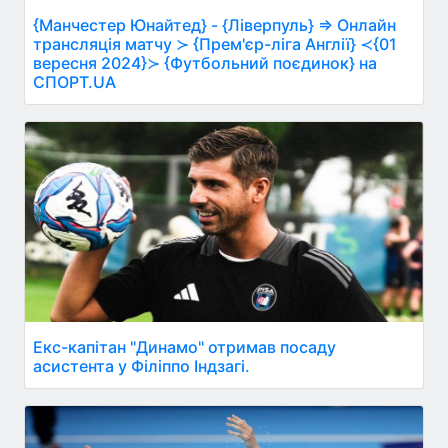
{Манчестер Юнайтед} - {Ліверпуль} ⇒ Онлайн
трансляція матчу ≻ {Прем'єр-ліга Англії} ≺{01
вересня 2024}≻ {Футбольний поєдинок} на
СПОРТ.UA
Екс-капітан "Динамо" отримав посаду
асистента у Філіппо Індзагі.