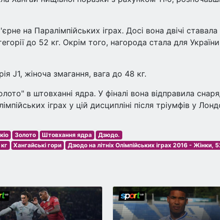
єрне на Паралімпійських іграх. Досі вона двічі ставала
егорії до 52 кг. Окрім того, нагорода стала для України
ія J1, жіноча змагання, вага до 48 кг.
лото" в штовханні ядра. У фіналі вона відправила снар
імпійських іграх у цій дисципліні після тріумфів у Лонд
кіо
Золото
Штовхання ядра
Дзюдо.
 кг
Хангайські гори
Дзюдо на літніх Олімпійських іграх 2016 - Жінки, 5