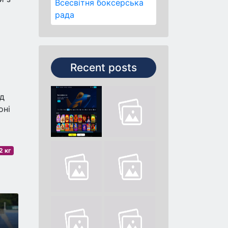
Всесвітня боксерська
рада
Recent posts
яд
оні
2 кг