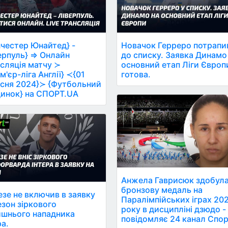
честер Юнайтед} -
Новачок Герреро потрапи
ерпуль} ⇒ Онлайн
до списку. Заявка Динамо
сляція матчу ≻
основний етап Ліги Європ
м'єр-ліга Англії} ≺{01
готова.
сня 2024}≻ {Футбольний
инок} на СПОРТ.UA
Анжела Гаврисюк здобул
бронзову медаль на
езе не включив в заявку
Паралімпійських іграх 20
езон зіркового
року в дисципліні дзюдо -
шнього нападника
повідомляє 24 канал Спор
ра.