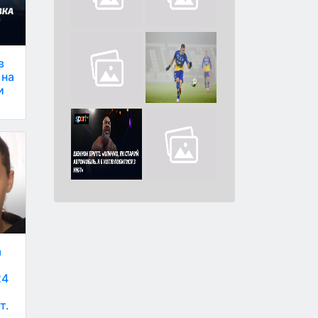
в
 на
и
а
24
т.