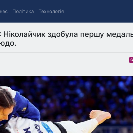
знес
Політика
Технологія
4: Ніколайчик здобула першу медал
зюдо.
С