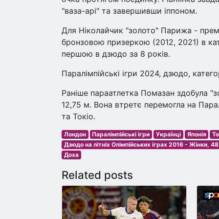
"ваза-арі" та завершивши іппоном.
Для Ніколайчик "золото" Парижа - прем'
бронзовою призеркою (2012, 2021) в кат
першою в дзюдо за 8 років.
Паралімпійські ігри 2024, дзюдо, категор
Раніше параатлетка Помазан здобула "зо
12,75 м. Вона втретє перемогла на Парал
та Токіо.
Лондон
Паралімпійські ігри
Українці
Японія
То
Дзюдо на літніх Олімпійських іграх 2016 - Жінки, 48
Доха
Related posts