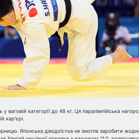
 у ваговій категорії до 48 кг. Ця паралімпійська нагор
й кар'єрі.
ерницю. Японська дзюдоїстка не змогла заробити жодн
ла Хангай нищівної поразки з рахунком 11:0, розпочавш