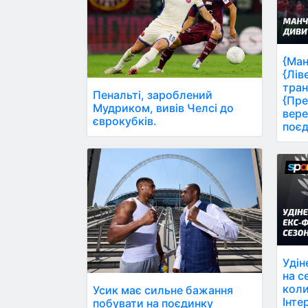
{Ман
{Лів
тран
Пенальті, зароблений
{Пре
Мудриком, вивів Челсі до
вере
єврокубків.
поєд
Удін
на с
коли
Усик має сильне бажання
Інте
побувати на поєдинку