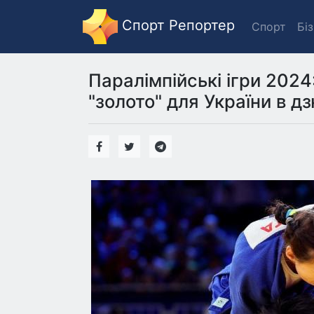
Спорт Репортер
Спорт
Бі
Паралімпійські ігри 202
"золото" для України в д