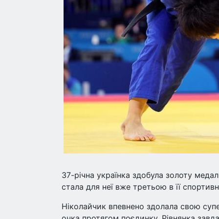
37-річна українка здобула золоту медаль
стала для неї вже третьою в її спортивні
Ніколайчик впевнено здолала свою суп
очка протягом поєдинку. Рівнянка завда