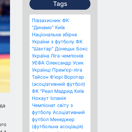
Tags
Півзахисник
ФК
"Динамо" Київ
Національна збірна
України з футболу
ФК
"Шахтар" Донецьк
Бокс
Україна
Ліга чемпіонів
УЄФА
Олександр Усик
Українці
Прем'єр-ліга
Тайсон Ф'юрі
Воротар
(асоціативний футбол)
ФК "Реал Мадрид
Київ
Нокаут
Іспанія
Чемпіонат світу з
ода
футболу
Асоціативний
футбол
Менеджер
ого
(футбольна асоціація)
и з