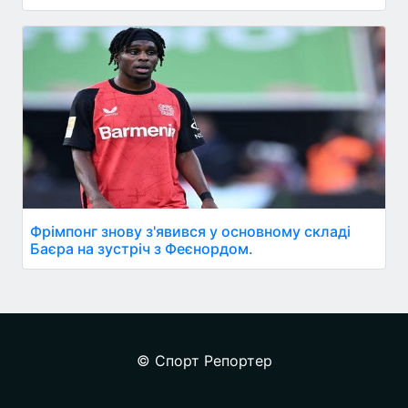
Фрімпонг знову з'явився у основному складі
Баєра на зустріч з Феєнордом.
© Спорт Репортер