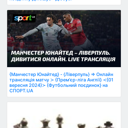
{Манчестер Юнайтед} - {Ліверпуль} ⇒ Онлайн
трансляція матчу ≻ {Прем'єр-ліга Англії} ≺{01
вересня 2024}≻ {Футбольний поєдинок} на
СПОРТ.UA