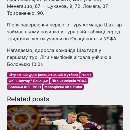
Менегаццо, 67 -- Цуканов, 9, 72, Ломага, 37,
Трифаненко, 90.
Після завершення першого туру команда Шахтар
займає сьому позицію у турнірній таблиці серед
тридцяти шести учасників Юнацької ліги УЄФА.
Нагадаємо, доросла команда Шахтаря у
першому турі Ліги чемпіонів зіграла унічию з
Болоньєю (0:0).
Штрафний удар (асоціативний футбол)
Італія
ФК "Шахтар" Донецьк
Ліга чемпіонів УЄФА
Болонья Ф.К. 1909
Молодіжна ліга УЄФА
Related posts