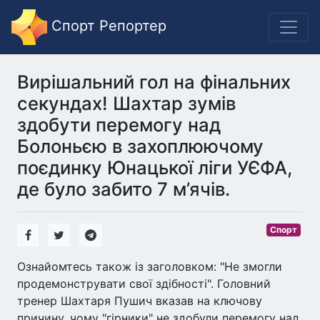
Спорт Репортер
Вирішальний гол на фінальних
секундах! Шахтар зумів
здобути перемогу над
Болоньєю в захоплюючому
поєдинку Юнацької ліги УЄФА,
де було забито 7 м’ячів.
Спорт
Ознайомтесь також із заголовком: "Не змогли
продемонструвати свої здібності". Головний
тренер Шахтаря Пушич вказав на ключову
причину, чому "гірники" не здобули перемогу над