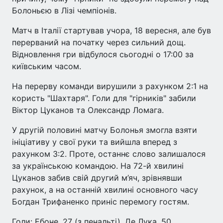
Болоньєю в Лізі чемпіонів.
Матч в Італії стартував учора, 18 вересня, але був
перерваний на початку через сильний дощ.
Відновлення гри відбулося сьогодні о 17:00 за
київським часом.
На перерву команди вирушили з рахунком 2:1 на
користь "Шахтаря". Голи для "гірників" забили
Віктор Цуканов та Олександр Ломага.
У другій половині матчу Болонья змогла взяти
ініціативу у свої руки та вийшла вперед з
рахунком 3:2. Проте, останнє слово залишалося
за українською командою. На 72-й хвилині
Цуканов забив свій другий м’яч, зрівнявши
рахунок, а на останній хвилині основного часу
Богдан Трифаненко приніс перемогу гостям.
Голи: Ебоне, 27 (з пенальті), Де Лука, 50,