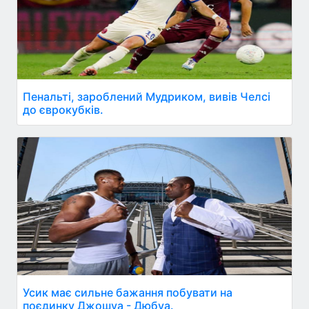
Пенальті, зароблений Мудриком, вивів Челсі
до єврокубків.
Усик має сильне бажання побувати на
поєдинку Джошуа - Дюбуа.