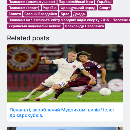
Плавання (розмежування)
Паралімпійські ігри
Українці
Плавання (спорт)
Україна
Французький народ
Спорт
Золото
Євгеній Богодайко
Брас
Дзюдо.
Плавання на Чемпіонаті світу з водних видів спорту 2015 - Чоловіки
Українські національні новини
Олександр Назаренко
Related posts
Пенальті, зароблений Мудриком, вивів Челсі
до єврокубків.