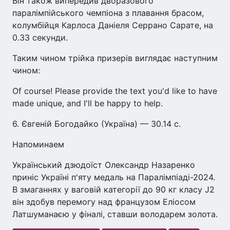
Він також випередив дворазового
паралімпійського чемпіона з плавання брасом,
колумбійця Карлоса Даніеля Серрано Сарате, на
0.33 секунди.
Таким чином трійка призерів виглядає наступним
чином:
Of course! Please provide the text you'd like to have
made unique, and I'll be happy to help.
6. Євгеній Богодайко (Україна) — 30.14 с.
Напоминаем
Український дзюдоїст Олександр Назаренко
приніс Україні п'яту медаль на Паралімпіаді-2024.
В змаганнях у ваговій категорії до 90 кг класу J2
він здобув перемогу над французом Еліосом
Латшуманаєю у фіналі, ставши володарем золота.