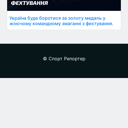
Україна буде боротися за золоту медаль у
жіночому командному змаганні з фехтування.
© Спорт Репортер