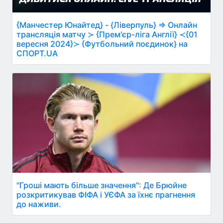
{Манчестер Юнайтед} - {Ліверпуль} ⇒ Онлайн
трансляція матчу ≻ {Прем'єр-ліга Англії} ≺{01
вересня 2024}≻ {Футбольний поєдинок} на
СПОРТ.UA
"Гроші мають більше значення": Де Брюйне
розкритикував ФІФА і УЄФА за їхнє прагнення
до наживи.