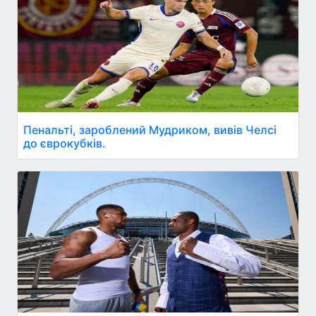
Пенальті, зароблений Мудриком, вивів Челсі
до єврокубків.