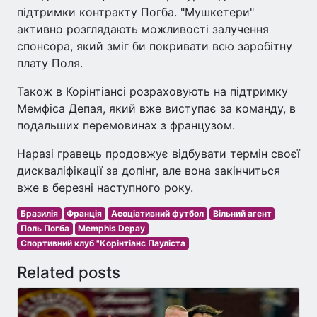
підтримки контракту Погба. "Мушкетери"
активно розглядають можливості залучення
спонсора, який зміг би покривати всю заробітну
плату Поля.
Також в Корінтіансі розраховують на підтримку
Мемфіса Депая, який вже виступає за команду, в
подальших перемовинах з французом.
Наразі гравець продовжує відбувати термін своєї
дискваліфікації за допінг, але вона закінчиться
вже в березні наступного року.
Бразилія
Франція
Асоціативний футбол
Вільний агент
Поль Погба
Memphis Depay
Спортивний клуб "Корінтіанс Пауліста
Related posts