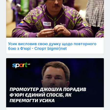
Усик висловив свою думку щодо повторного
бою з Ф'юрі - Спорт bigmir)net