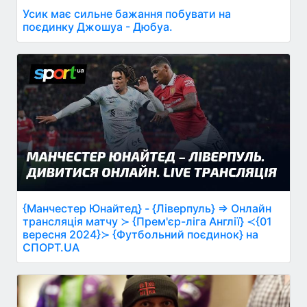
Усик має сильне бажання побувати на
поєдинку Джошуа - Дюбуа.
{Манчестер Юнайтед} - {Ліверпуль} ⇒ Онлайн
трансляція матчу ≻ {Прем'єр-ліга Англії} ≺{01
вересня 2024}≻ {Футбольний поєдинок} на
СПОРТ.UA