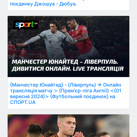
поєдинку Джошуа - Дюбуа.
{Манчестер Юнайтед} - {Ліверпуль} ⇒ Онлайн
трансляція матчу ≻ {Прем'єр-ліга Англії} ≺{01
вересня 2024}≻ {Футбольний поєдинок} на
СПОРТ.UA