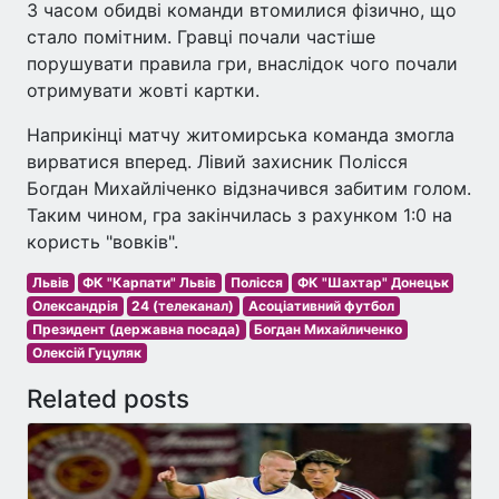
З часом обидві команди втомилися фізично, що
стало помітним. Гравці почали частіше
порушувати правила гри, внаслідок чого почали
отримувати жовті картки.
Наприкінці матчу житомирська команда змогла
вирватися вперед. Лівий захисник Полісся
Богдан Михайліченко відзначився забитим голом.
Таким чином, гра закінчилась з рахунком 1:0 на
користь "вовків".
Львів
ФК "Карпати" Львів
Полісся
ФК "Шахтар" Донецьк
Олександрія
24 (телеканал)
Асоціативний футбол
Президент (державна посада)
Богдан Михайличенко
Олексій Гуцуляк
Related posts