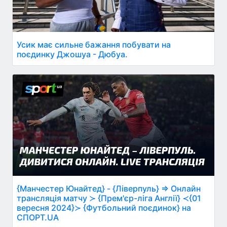
Усик має сильне бажання побувати на
поєдинку Джошуа - Дюбуа.
{Манчестер Юнайтед} - {Ліверпуль} ⇒ Онлайн
трансляція матчу ≻ {Прем'єр-ліга Англії} ≺{01
вересня 2024}≻ {Футбольний поєдинок} на
СПОРТ.UA