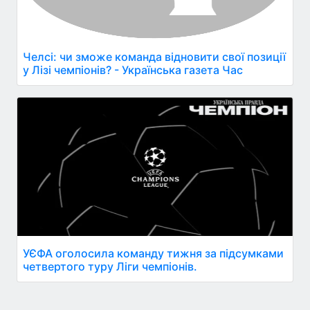
Челсі: чи зможе команда відновити свої позиції
у Лізі чемпіонів? - Українська газета Час
УЄФА оголосила команду тижня за підсумками
четвертого туру Ліги чемпіонів.