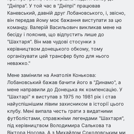
"Дніпра". У той час в "Дніпрі" працював
Каневський, давній друг Лобановського, і, звісно,
він передав йому моє бажання виступати за цю
команду. Валерій Васильович викликав мене на
бесіду і пояснив, що відпустить лише до
"Шахтаря". Він мав чудові стосунки з
керівництвом донецького обкому, тому
організувати цей трансфер було для нього
неважко."
Мене замінили на Анатолія Конькова:
Лобановський бажав бачити його в "Динамо", а
мене направили до Донецька як компенсацію. У
"Шахтарі" я виступав з 1975 по 1981 рік і став
найуспішнішим лівим захисником в історії цього
клубу. Мені випала честь грати з видатними
футболістами, справжніми легендами "Шахтаря",
під керівництвом Володимира Салькова та
Віктора Носова. А з Михайлом Соколовським ми