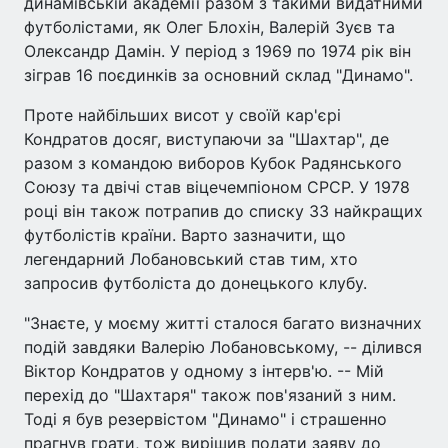
динамівській академії разом з такими видатними
футболістами, як Олег Блохін, Валерій Зуєв та
Олександр Дамін. У період з 1969 по 1974 рік він
зіграв 16 поєдинків за основний склад "Динамо".
Проте найбільших висот у своїй кар'єрі
Кондратов досяг, виступаючи за "Шахтар", де
разом з командою виборов Кубок Радянського
Союзу та двічі став віцечемпіоном СРСР. У 1978
році він також потрапив до списку 33 найкращих
футболістів країни. Варто зазначити, що
легендарний Лобановський став тим, хто
запросив футболіста до донецького клубу.
"Знаєте, у моєму житті сталося багато визначних
подій завдяки Валерію Лобановському, -- ділився
Віктор Кондратов у одному з інтерв'ю. -- Мій
перехід до "Шахтаря" також пов'язаний з ним.
Тоді я був резервістом "Динамо" і страшенно
прагнув грати, тож вирішив подати заяву до