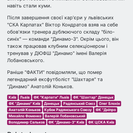
навіть стали куми.
Після завершення своєї кар'єри у львівських
"СКА Карпатах" Віктор Кондратов взяв на себе
обов'язки тренера дублюючого складу "біло-
синіх" — команди "Динамо-3". Окрім цього, він
також працював клубним селекціонером і
тренував у ДЮФШ "Динамо" імені Валерія
Лобановського.
Раніше "ФАКТИ" повідомляли, що помер
легендарний ексфутболіст "Шахтаря" та
"Динамо" Анатолій Коньков.
Київ
Львів
ФК "Карпати" Львів
ФК "Шахтар" Донецьк
ФК "Динамо" Київ
Донецьк
Радянський Союз
Олег Блохін
Анатолій Коньков
Кубок Радянського Союзу
ФК "Дніпро
Михайло Фоменко
Валерій Лобановський
Володимир Сальков
ФК "Динамо-3" Київ
ФК ЦСКА Київ