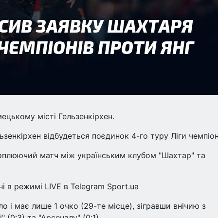
ецькому місті Гельзенкірхен.
ьзенкірхен відбудеться поєдинок 4-го туру Ліги чемпіон
хоплюючий матч між українським клубом "Шахтар" та
і в режимі LIVE в Telegram Sport.ua
о і має лише 1 очко (29-те місце), зігравши внічию з
 (0:3) та "Арсеналу" (0:1).