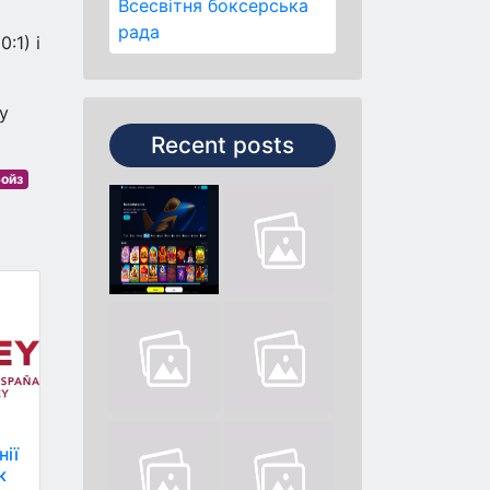
Всесвітня боксерська
рада
:1) і
у
Recent posts
Бойз
нії
к