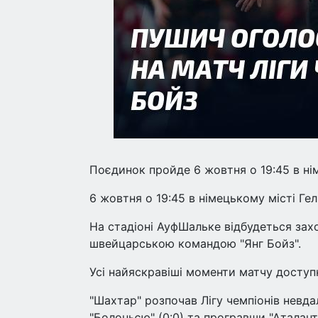
Поєдинок пройде 6 жовтня о 19:45 в нім
6 жовтня о 19:45 в німецькому місті Гел
На стадіоні АуфШальке відбудеться за
швейцарською командою "Янг Бойз".
Усі найяскравіші моменти матчу доступн
"Шахтар" розпочав Лігу чемпіонів невдал
"Болоньєю" (0:0) та програвши "Аталанті"