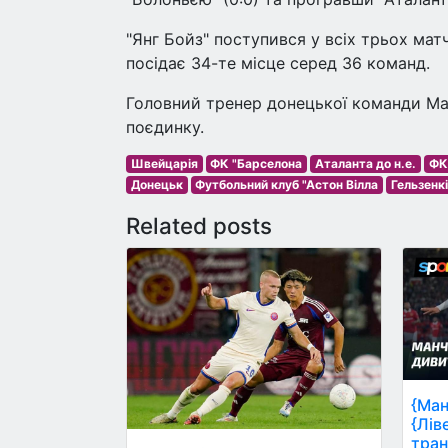
"Янг Бойз" поступився у всіх трьох матча
посідає 34-те місце серед 36 команд.
Головний тренер донецької команди Ма
поєдинку.
Швейцарія
ФК "Барселона
Аталанта до н.е.
ФК
Донецьк
Футбольний клуб "Астон Вілла
Гельзенк
Related posts
{Ман
{Лів
тран