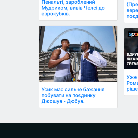
Пенальті, зароблений
{Пре
Мудриком, вивів Челсі до
вере
єврокубків.
поєд
Уже 
Рома
ріше
Усик має сильне бажання
побувати на поєдинку
Джошуа - Дюбуа.