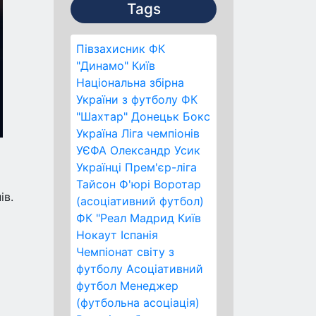
Tags
Півзахисник
ФК
"Динамо" Київ
Національна збірна
України з футболу
ФК
"Шахтар" Донецьк
Бокс
Україна
Ліга чемпіонів
УЄФА
Олександр Усик
Українці
Прем'єр-ліга
Тайсон Ф'юрі
Воротар
ів.
(асоціативний футбол)
ФК "Реал Мадрид
Київ
Нокаут
Іспанія
Чемпіонат світу з
футболу
Асоціативний
футбол
Менеджер
(футбольна асоціація)