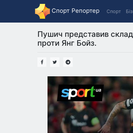
Спорт Репортер
Спорт
Бі
Пушич представив склад 
проти Янг Бойз.