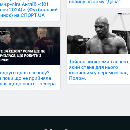
впливу шторму "Дана".
м'єр-ліга Англії} ≺{01
сня 2024}≻ {Футбольний
инок} на СПОРТ.UA
Тайсон виокремив аспект
який стане для нього
вдруге цього сезону?
ключовим у перемозі над
 поки що не прийняла
Полом.
ння щодо свого тренера.