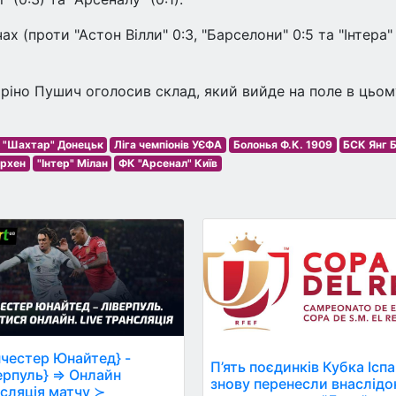
х (проти "Астон Вілли" 0:3, "Барселони" 0:5 та "Інтера" 0
ріно Пушич оголосив склад, який вийде на поле в цьом
 "Шахтар" Донецьк
Ліга чемпіонів УЄФА
Болонья Ф.К. 1909
БСК Янг 
ірхен
"Інтер" Мілан
ФК "Арсенал" Київ
честер Юнайтед} -
П’ять поєдинків Кубка Іспа
ерпуль} ⇒ Онлайн
знову перенесли внаслідо
сляція матчу ≻