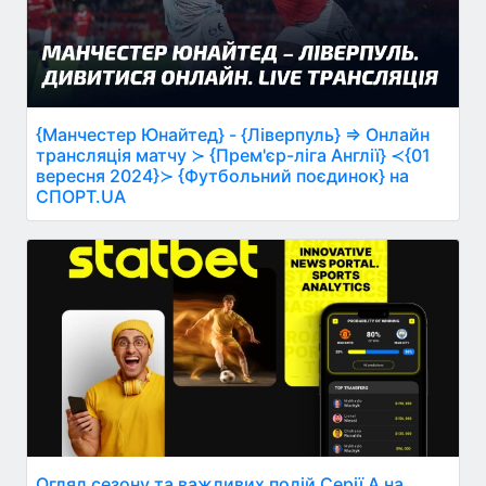
{Манчестер Юнайтед} - {Ліверпуль} ⇒ Онлайн
трансляція матчу ≻ {Прем'єр-ліга Англії} ≺{01
вересня 2024}≻ {Футбольний поєдинок} на
СПОРТ.UA
Огляд сезону та важливих подій Серії А на