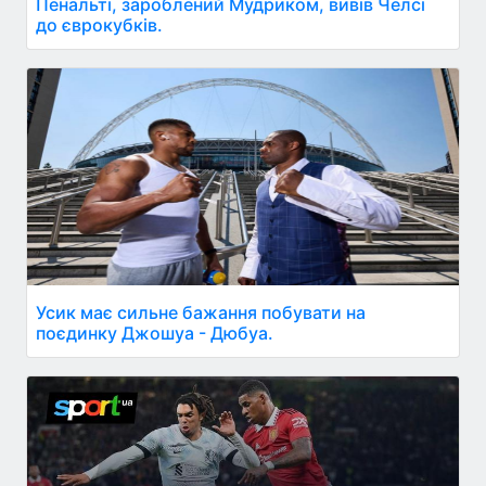
Пенальті, зароблений Мудриком, вивів Челсі
до єврокубків.
Усик має сильне бажання побувати на
поєдинку Джошуа - Дюбуа.