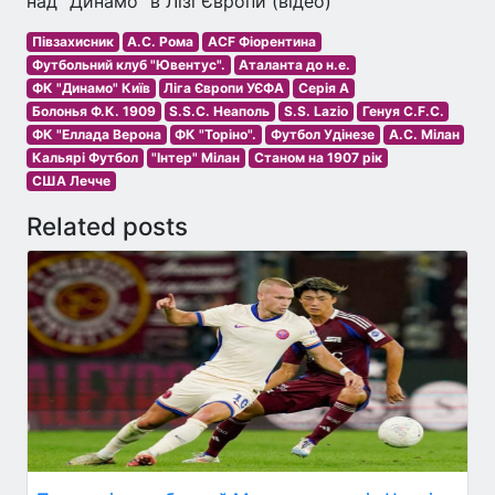
над "Динамо" в Лізі Європи (відео)
Півзахисник
А.С. Рома
ACF Фіорентина
Футбольний клуб "Ювентус".
Аталанта до н.е.
ФК "Динамо" Київ
Ліга Європи УЄФА
Серія A
Болонья Ф.К. 1909
S.S.C. Неаполь
S.S. Lazio
Генуя C.F.C.
ФК "Еллада Верона
ФК "Торіно".
Футбол Удінезе
A.C. Мілан
Кальярі Футбол
"Інтер" Мілан
Станом на 1907 рік
США Лечче
Related posts