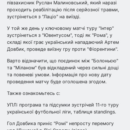
півзахисник Руслан Малиновський, який наразі
проходить реабілітацію після серйозної травми,
зустрінеться з "Лаціо" на виїзді.
У той же день у ключовому матчі туру "Інтер"
зустрінеться з "Ювентусом", тоді як "Рома", у
складі якої грає український нападаючий Артем
Довбик, проведе виїзну гру проти "Фіорентини".
Варто відзначити, що поєдинок між "Болоньєю"
та "Міланом" був відкладений через сильні дощі
та повеневі умови. Інформація про нову дату
проведення матчу буде оголошена згодом.
Также ознакомьтесь с:
УПЛ: програма та підсумки зустрічей 11-го туру
української футбольної ліги, таблиця standings.
Гол Довбика приніс "Ромі" непросту перемогу