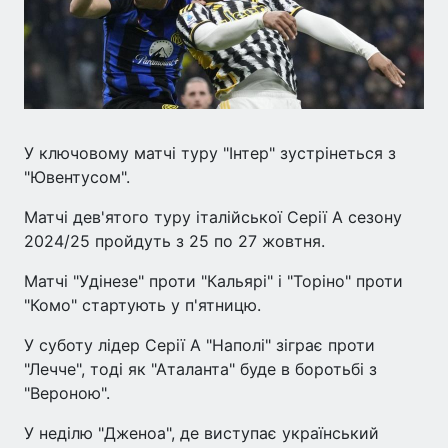
У ключовому матчі туру "Інтер" зустрінеться з
"Ювентусом".
Матчі дев'ятого туру італійської Серії А сезону
2024/25 пройдуть з 25 по 27 жовтня.
Матчі "Удінезе" проти "Кальярі" і "Торіно" проти
"Комо" стартують у п'ятницю.
У суботу лідер Серії А "Наполі" зіграє проти
"Лечче", тоді як "Аталанта" буде в боротьбі з
"Вероною".
У неділю "Дженоа", де виступає український