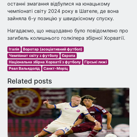
останні змагання відбулися на юнацькому
чемпіонаті світу 2024 року в Шателе, де вона
зайняла 6-у позицію у швидкісному спуску.
Нагадаємо, що нещодавно було повідомлено про
загибель колишнього голкіпера збірної Хорватії.
Італія
Воротар (асоціативний футбол)
Чемпіонат світу з футболу
Європа
Національна збірна Хорватії з футболу
Гірські лижі
Реал Вальядолід
Санкт-Моріц
Related posts