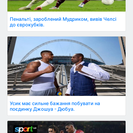
Пенальті, зароблений Мудриком, вивів Челсі
до єврокубків.
Усик має сильне бажання побувати на
поєдинку Джошуа - Дюбуа.