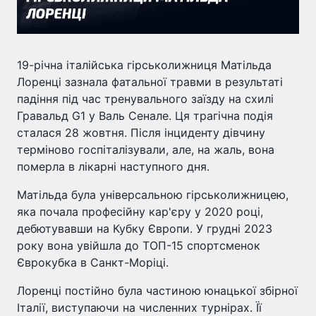
19-річна італійська гірськолижниця Матільда
Лоренці зазнала фатальної травми в результаті
падіння під час тренувального заїзду на схилі
Гравальд G1 у Валь Сенале. Ця трагічна подія
сталася 28 жовтня. Після інциденту дівчину
терміново госпіталізували, але, на жаль, вона
померла в лікарні наступного дня.
Матільда була універсальною гірськолижницею,
яка почала професійну кар'єру у 2020 році,
дебютувавши на Кубку Європи. У грудні 2023
року вона увійшла до ТОП-15 спортсменок
Єврокубка в Санкт-Моріці.
Лоренці постійно була частиною юнацької збірної
Італії, виступаючи на численних турнірах. Її