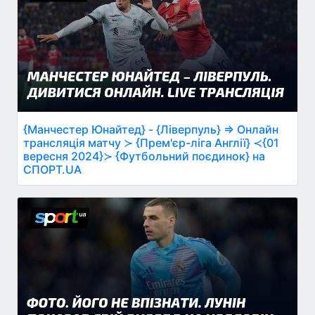
{Манчестер Юнайтед} - {Ліверпуль} ⇒ Онлайн
трансляція матчу ≻ {Прем'єр-ліга Англії} ≺{01
вересня 2024}≻ {Футбольний поєдинок} на
СПОРТ.UA