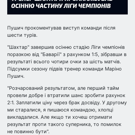
Пушич прокоментував виступ команди після
шести турів.
"Шахтар" завершив осінню стадію Ліги чемпіонів
поразкою від "Баварії" з рахунком 1:5, зібравши в
результаті всього чотири очки за шість матчів.
Підсумки сезону підвів тренер команди Маріно
Пушич.
"Розчарований результатом, але перший тайм
провели добре і втратили шанс зробити рахунок
2:1. Заплатили ціну через брак досвіду. У другому
ми старалися, я пишаюся командою, хлопці
викладалися. Але якщо ти хочеш отримати
результат проти такого суперника, то помилок
не повинно бути".