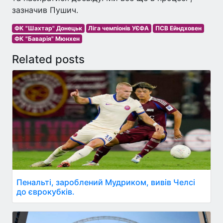
зазначив Пушич.
ФК "Шахтар" Донецьк
Ліга чемпіонів УЄФА
ПСВ Ейндховен
ФК "Баварія" Мюнхен
Related posts
Пенальті, зароблений Мудриком, вивів Челсі
до єврокубків.