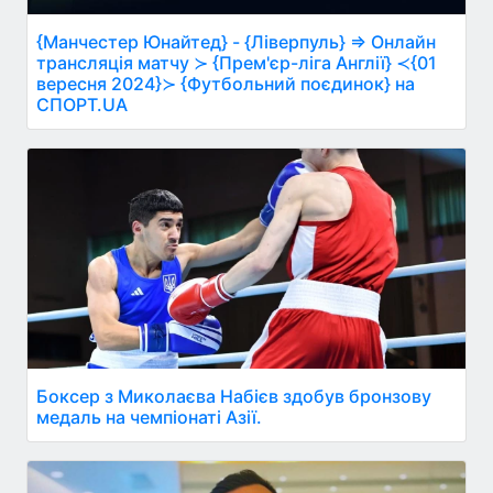
{Манчестер Юнайтед} - {Ліверпуль} ⇒ Онлайн
трансляція матчу ≻ {Прем'єр-ліга Англії} ≺{01
вересня 2024}≻ {Футбольний поєдинок} на
СПОРТ.UA
Боксер з Миколаєва Набієв здобув бронзову
медаль на чемпіонаті Азії.