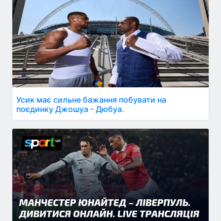
Усик має сильне бажання побувати на
поєдинку Джошуа - Дюбуа.