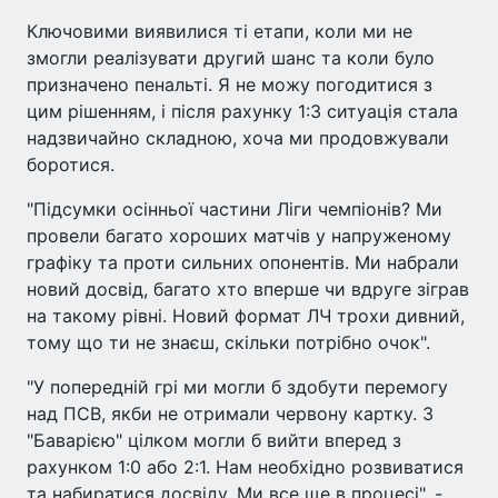
Ключовими виявилися ті етапи, коли ми не
змогли реалізувати другий шанс та коли було
призначено пенальті. Я не можу погодитися з
цим рішенням, і після рахунку 1:3 ситуація стала
надзвичайно складною, хоча ми продовжували
боротися.
"Підсумки осінньої частини Ліги чемпіонів? Ми
провели багато хороших матчів у напруженому
графіку та проти сильних опонентів. Ми набрали
новий досвід, багато хто вперше чи вдруге зіграв
на такому рівні. Новий формат ЛЧ трохи дивний,
тому що ти не знаєш, скільки потрібно очок".
"У попередній грі ми могли б здобути перемогу
над ПСВ, якби не отримали червону картку. З
"Баварією" цілком могли б вийти вперед з
рахунком 1:0 або 2:1. Нам необхідно розвиватися
та набиратися досвіду. Ми все ще в процесі", -