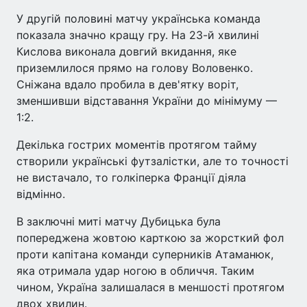
У другій половині матчу українська команда
показала значно кращу гру. На 23-й хвилині
Кислова виконала довгий вкидання, яке
приземлилося прямо на голову Воловенко.
Сніжана вдало пробила в дев'ятку воріт,
зменшивши відставання України до мінімуму —
1:2.
Декілька гострих моментів протягом тайму
створили українські футзалістки, але то точності
не вистачало, то голкіперка Франції діяла
відмінно.
В заключні миті матчу Дубицька була
попереджена жовтою карткою за жорсткий фол
проти капітана команди суперників Атаманюк,
яка отримала удар ногою в обличчя. Таким
чином, Україна залишалася в меншості протягом
двох хвилин.