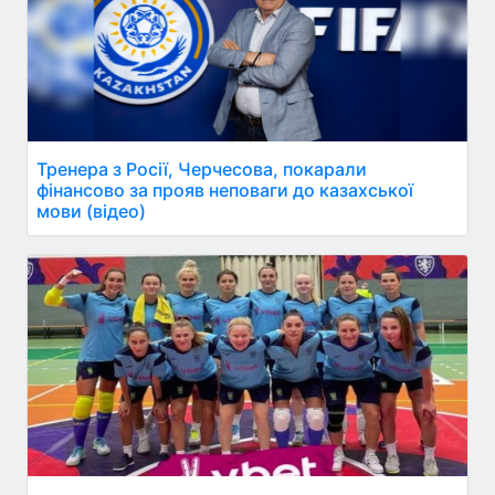
Тренера з Росії, Черчесова, покарали
фінансово за прояв неповаги до казахської
мови (відео)