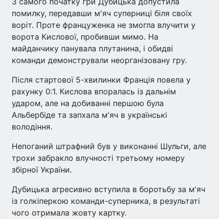
З самого початку гри Дубицька допустила
помилку, передавши м'яч суперниці біля своїх
воріт. Проте француженка не змогла влучити у
ворота Кислової, пробивши мимо. На
майданчику панувала плутанина, і обидві
команди демонстрували неорганізовану гру.
Після стартової 5-хвилинки Франція повела у
рахунку 0:1. Кислова впоралась із дальнім
ударом, але на добиванні першою була
Альбербіде та запхала м'яч в українські
володіння.
Непоганий штрафний був у виконанні Шульги, але
трохи забракло влучності третьому номеру
збірної України.
Дубицька агресивно вступила в боротьбу за м'яч
із голкіперкою команди-суперника, в результаті
чого отримала жовту картку.