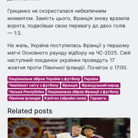
Гриценко не скористалася небезпечним
моментом. Замість цього, Франція знову вразила
ворота, подвоївши свою перевагу до двох голів
— 1:3.
На жаль, Україна поступилась Франції у першому
матчі Основного раунду відбору на ЧС-2025. Свій
наступний поєдинок українки проведуть 17
жовтня проти Північної Ірландії. Початок о 17:00.
Національна збірна України з футболу
Україна
Чемпіонат світу з футболу
Франція
Французький народ
Чеська Республіка
Національна збірна Франції з футболу
Північна Ірландія
Капітан (збройні сили)
Гармата.
Related posts