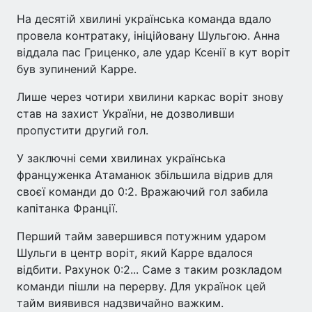
На десятій хвилині українська команда вдало
провела контратаку, ініційовану Шульгою. Анна
віддала пас Гриценко, але удар Ксенії в кут воріт
був зупинений Карре.
Лише через чотири хвилини каркас воріт знову
став на захист України, не дозволивши
пропустити другий гол.
У заключні семи хвилинах українська
француженка Атаманюк збільшила відрив для
своєї команди до 0:2. Вражаючий гол забила
капітанка Франції.
Перший тайм завершився потужним ударом
Шульги в центр воріт, який Карре вдалося
відбити. Рахунок 0:2... Саме з таким розкладом
команди пішли на перерву. Для українок цей
тайм виявився надзвичайно важким.