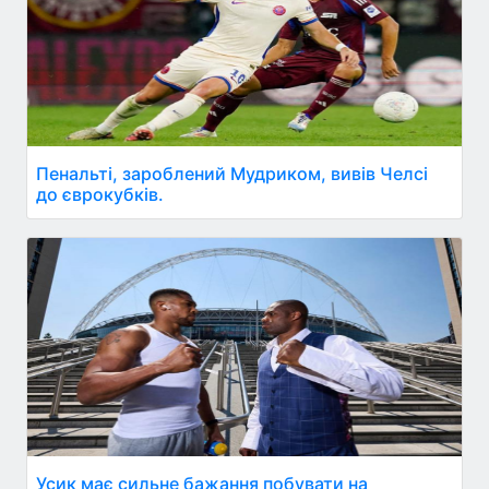
Пенальті, зароблений Мудриком, вивів Челсі
до єврокубків.
Усик має сильне бажання побувати на