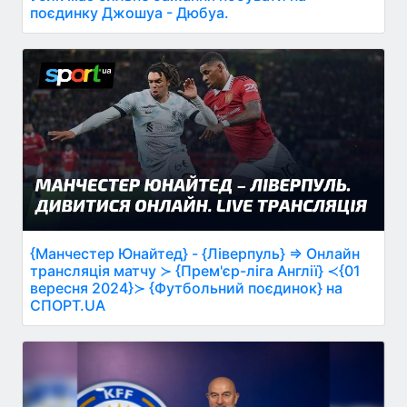
поєдинку Джошуа - Дюбуа.
{Манчестер Юнайтед} - {Ліверпуль} ⇒ Онлайн
трансляція матчу ≻ {Прем'єр-ліга Англії} ≺{01
вересня 2024}≻ {Футбольний поєдинок} на
СПОРТ.UA