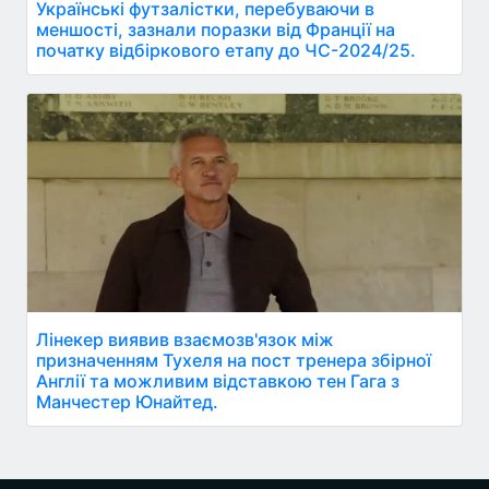
Українські футзалістки, перебуваючи в
меншості, зазнали поразки від Франції на
початку відбіркового етапу до ЧС-2024/25.
Лінекер виявив взаємозв'язок між
призначенням Тухеля на пост тренера збірної
Англії та можливим відставкою тен Гага з
Манчестер Юнайтед.