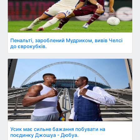
Пенальті, зароблений Мудриком, вивів Челсі
до єврокубків.
Усик має сильне бажання побувати на
поєдинку Джошуа - Дюбуа.