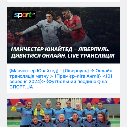
{Манчестер Юнайтед} - {Ліверпуль} ⇒ Онлайн
трансляція матчу ≻ {Прем'єр-ліга Англії} ≺{01
вересня 2024}≻ {Футбольний поєдинок} на
СПОРТ.UA