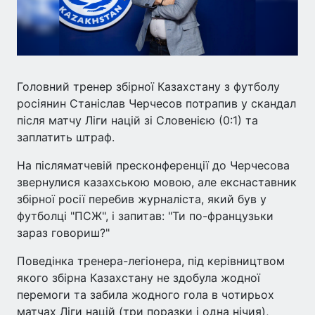
Головний тренер збірної Казахстану з футболу
росіянин Станіслав Черчесов потрапив у скандал
після матчу Ліги націй зі Словенією (0:1) та
заплатить штраф.
На післяматчевій пресконференції до Черчесова
звернулися казахською мовою, але екснаставник
збірної росії перебив журналіста, який був у
футболці "ПСЖ", і запитав: "Ти по-французьки
зараз говориш?"
Поведінка тренера-легіонера, під керівництвом
якого збірна Казахстану не здобула жодної
перемоги та забила жодного гола в чотирьох
матчах Ліги націй (три поразки і одна нічия),