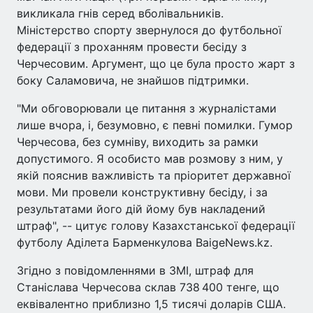
викликала гнів серед вболівальників.
Міністерство спорту звернулося до футбольної
федерації з проханням провести бесіду з
Черчесовим. Аргумент, що це була просто жарт з
боку Саламовича, не знайшов підтримки.
"Ми обговорювали це питання з журналістами
лише вчора, і, безумовно, є певні помилки. Гумор
Черчесова, без сумніву, виходить за рамки
допустимого. Я особисто мав розмову з ним, у
якій пояснив важливість та пріоритет державної
мови. Ми провели конструктивну бесіду, і за
результатами його дій йому був накладений
штраф", -- цитує голову Казахстанської федерації
футболу Аділета Барменкулова BaigeNews.kz.
Згідно з повідомленнями в ЗМІ, штраф для
Станіслава Черчесова склав 738 400 тенге, що
еквівалентно приблизно 1,5 тисячі доларів США.