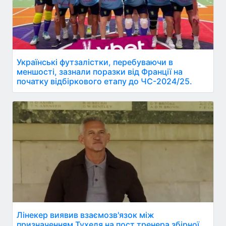
Українські футзалістки, перебуваючи в
меншості, зазнали поразки від Франції на
початку відбіркового етапу до ЧС-2024/25.
Лінекер виявив взаємозв'язок між
призначенням Тухеля на пост тренера збірної