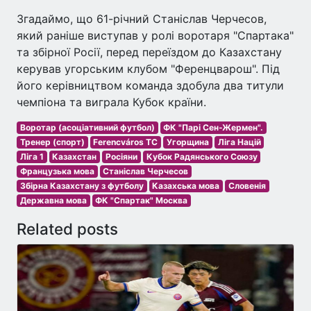
Згадаймо, що 61-річний Станіслав Черчесов,
який раніше виступав у ролі воротаря "Спартака"
та збірної Росії, перед переїздом до Казахстану
керував угорським клубом "Ференцварош". Під
його керівництвом команда здобула два титули
чемпіона та виграла Кубок країни.
Воротар (асоціативний футбол)
ФК "Парі Сен-Жермен".
Тренер (спорт)
Ferencváros TC
Угорщина
Ліга Націй
Ліга 1
Казахстан
Росіяни
Кубок Радянського Союзу
Французька мова
Станіслав Черчесов
Збірна Казахстану з футболу
Казахська мова
Словенія
Державна мова
ФК "Спартак" Москва
Related posts