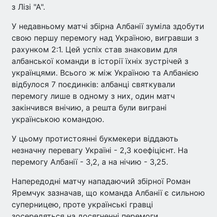
з Лізі "А".
У недавньому матчі збірна Албанії зуміла здобути
свою першу перемогу над Україною, вигравши з
рахунком 2:1. Цей успіх став знаковим для
албанської команди в історії їхніх зустрічей з
українцями. Всього ж між Україною та Албанією
відбулося 7 поєдинків: албанці святкували
перемогу лише в одному з них, один матч
закінчився внічию, а решта були виграні
українською командою.
У цьому протистоянні букмекери віддають
незначну перевагу Україні - 2,3 коефіцієнт. На
перемогу Албанії - 3,2, а на нічию - 3,25.
Напередодні матчу нападаючий збірної Роман
Яремчук зазначав, що команда Албанії є сильною
суперницею, проте українські гравці
зосередяться на досягненні перемоги.