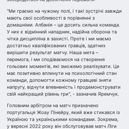
"Ми граємо на чужому полі, і такі зустрічі завжди
мають свої особливості в порівнянні з
домашніми. Албанія – це досить сильна команда.
У них є відмінний нападник, надійна оборона та
чітка дисципліна в захисті. Проте і ми маємо
достатньо кваліфікованих гравців, здатних
вирішити результат матчу. Наша мета –
перемога, і ми сподіваємося на створення
гольових моментів, які зможемо реалізувати. Це
має позитивно вплинути на психологічний стан
команди, допомогти кожному гравцеві зняти
напругу, відчути впевненість і продемонструвати
свій найкращий рівень гри", - зазначив Яремчук.
Головним арбітром на матч призначено
португальця Жоау Пінейру, який вже стикався із
Україною та українськими командами. Зокрема,
у вересні 2022 року він обслуговував матч Ліги