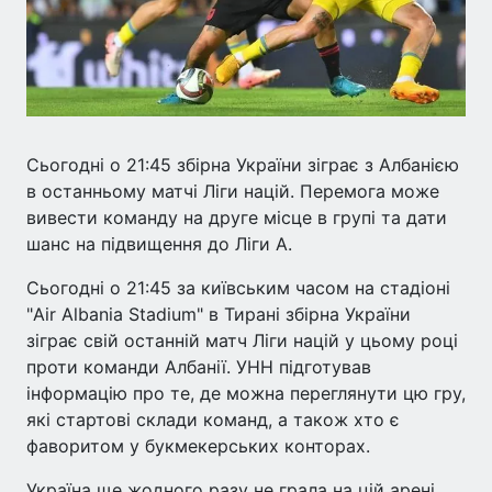
Сьогодні о 21:45 збірна України зіграє з Албанією
в останньому матчі Ліги націй. Перемога може
вивести команду на друге місце в групі та дати
шанс на підвищення до Ліги А.
Сьогодні о 21:45 за київським часом на стадіоні
"Air Albania Stadium" в Тирані збірна України
зіграє свій останній матч Ліги націй у цьому році
проти команди Албанії. УНН підготував
інформацію про те, де можна переглянути цю гру,
які стартові склади команд, а також хто є
фаворитом у букмекерських конторах.
Україна ще жодного разу не грала на цій арені,