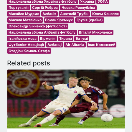
Національна збірна України з футболу
Україна
УЄФА
Португалія
Сергій Ребров
Чеська Республіка
Михайло Мудрик
Албанія
Анатолій Трубін
Юхим Конопля
Микола Матвієнко
Роман Яремчук
Грузія (країна)
Олександр Зінченко (футболіст)
Національна збірна Албанії з футболу
Віталій Миколенко
Італійська мова
Вірменія
Тирана
Батумі
Футболіст Асоціації
Албанці
Air Albania
Іван Калюжний
Стадіон Кемаль Стафа
Related posts