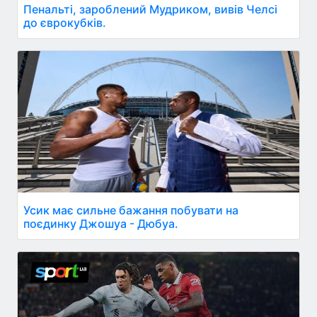
Пенальті, зароблений Мудриком, вивів Челсі
до єврокубків.
Усик має сильне бажання побувати на
поєдинку Джошуа - Дюбуа.