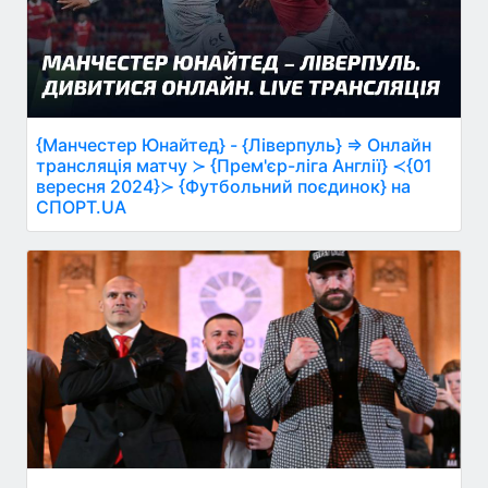
{Манчестер Юнайтед} - {Ліверпуль} ⇒ Онлайн
трансляція матчу ≻ {Прем'єр-ліга Англії} ≺{01
вересня 2024}≻ {Футбольний поєдинок} на
СПОРТ.UA