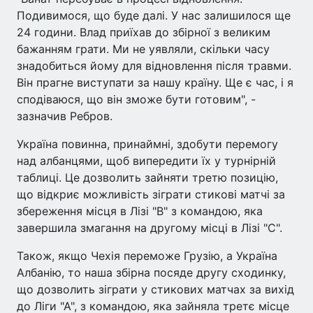
Подивимося, що буде далі. У нас залишилося ще
24 години. Влад приїхав до збірної з великим
бажанням грати. Ми не уявляли, скільки часу
знадобиться йому для відновлення після травми.
Він прагне виступати за нашу країну. Ще є час, і я
сподіваюся, що він зможе бути готовим", -
зазначив Ребров.
Україна повинна, принаймні, здобути перемогу
над албанцями, щоб випередити їх у турнірній
таблиці. Це дозволить зайняти третю позицію,
що відкриє можливість зіграти стикові матчі за
збереження місця в Лізі "В" з командою, яка
завершила змагання на другому місці в Лізі "С".
Також, якщо Чехія переможе Грузію, а Україна
Албанію, то наша збірна посяде другу сходинку,
що дозволить зіграти у стикових матчах за вихід
до Ліги "А", з командою, яка зайняла третє місце