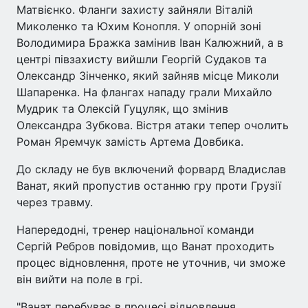
Матвієнко. Фланги захисту зайняли Віталій
Миколенко та Юхим Конопля. У опорній зоні
Володимира Бражка замінив Іван Калюжний, а в
центрі півзахисту вийшли Георгій Судаков та
Олександр Зінченко, який зайняв місце Миколи
Шапаренка. На флангах нападу грали Михайло
Мудрик та Олексій Гуцуляк, що змінив
Олександра Зубкова. Вістря атаки тепер очолить
Роман Яремчук замість Артема Довбика.
До складу не був включений форвард Владислав
Ванат, який пропустив останню гру проти Грузії
через травму.
Напередодні, тренер національної команди
Сергій Ребров повідомив, що Ванат проходить
процес відновлення, проте не уточнив, чи зможе
він вийти на поле в грі.
"Ванат перебуває в процесі відновлення.