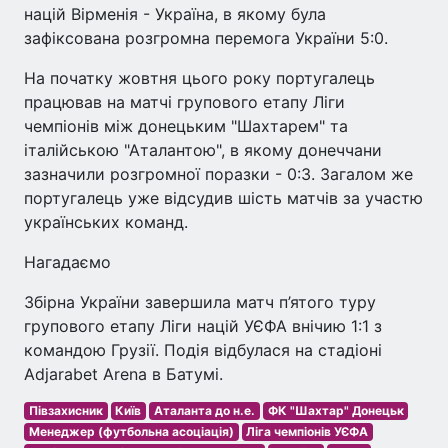
націй Вірменія - Україна, в якому була
зафіксована розгромна перемога України 5:0.
На початку жовтня цього року португалець
працював на матчі групового етапу Ліги
чемпіонів між донецьким "Шахтарем" та
італійською "Аталантою", в якому донеччани
зазначили розгромної поразки - 0:3. Загалом же
португалець уже відсудив шість матчів за участю
українських команд.
Нагадаємо
Збірна України завершила матч п’ятого туру
групового етапу Ліги націй УЄФА внічию 1:1 з
командою Грузії. Подія відбулася на стадіоні
Adjarabet Arena в Батумі.
Півзахисник
Київ
Аталанта до н.е.
ФК "Шахтар" Донецьк
Менеджер (футбольна асоціація)
Ліга чемпіонів УЄФА