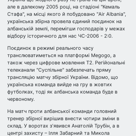
але в далекому 2005 році, на стадіоні "Кемаль
Стафа", на місці якого й побудовано "Air Albania",
українська збірна провела єдиний поєдинок на
албанській землі, перемігши господарів у межах
відбору історичного для нас ЧС-2006 - 2:0.
Поєдинок в режимі реального часу
транслюватиметься на платформі Megogo, а
також через цифрове мовлення T2. Регійональні
телеканали "Суспільне" забезпечать пряму
трансляцію матчу збірної України. Відомо, що
українська команда вийде на гру в жовтих
футболках, тоді як албанська команда буде в
червоному.
На матч проти албанської команди головний
тренер збірної вирішив внести чотири зміни в
склад. У воротах з'явився Анатолій Трубін, а в
центрі захисту – Ілля Забарний та Микола