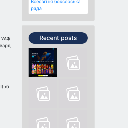
Всесвітня боксерська
рада
Recent posts
в УАФ
рвард
 Щоб