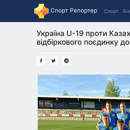
Спорт Репортер
Спорт
Бі
Україна U-19 проти Каза
відбіркового поєдинку до