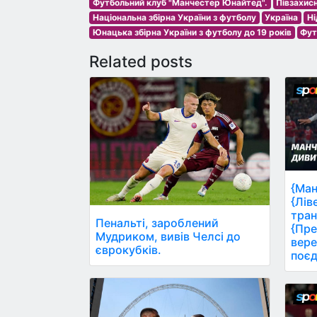
Футбольний клуб "Манчестер Юнайтед".
Півзахис
Національна збірна України з футболу
Україна
Н
Юнацька збірна України з футболу до 19 років
Фут
Related posts
{Ман
{Лів
тран
Пенальті, зароблений
{Пре
Мудриком, вивів Челсі до
вере
єврокубків.
поєд