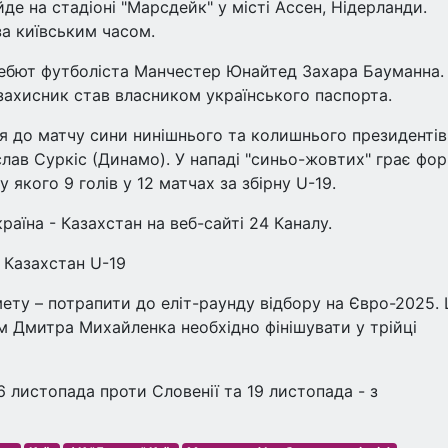
е на стадіоні "Марсдейк" у місті Ассен, Нідерланди.
за київським часом.
дебют футболіста Манчестер Юнайтед Захара Бауманна.
захисник став власником українського паспорта.
ься до матчу сини нинішнього та колишнього президенті
слав Суркіс (Динамо). У нападі "синьо-жовтих" грає фо
якого 9 голів у 12 матчах за збірну U-19.
раїна - Казахстан на веб-сайті 24 Каналу.
 Казахстан U-19
мету – потрапити до еліт-раунду відбору на Євро-2025.
ом Дмитра Михайленка необхідно фінішувати у трійці
6 листопада проти Словенії та 19 листопада - з