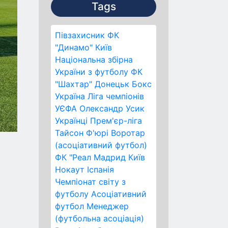
Tags
Півзахисник
ФК
"Динамо" Київ
Національна збірна
України з футболу
ФК
"Шахтар" Донецьк
Бокс
Україна
Ліга чемпіонів
УЄФА
Олександр Усик
Українці
Прем'єр-ліга
Тайсон Ф'юрі
Воротар
(асоціативний футбол)
ФК "Реал Мадрид
Київ
Нокаут
Іспанія
Чемпіонат світу з
футболу
Асоціативний
футбол
Менеджер
(футбольна асоціація)