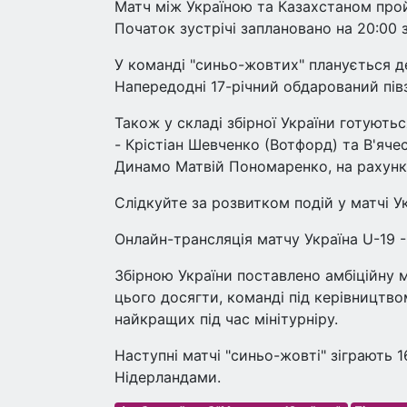
Матч між Україною та Казахстаном пройд
Початок зустрічі заплановано на 20:00 
У команді "синьо-жовтих" планується 
Напередодні 17-річний обдарований пів
Також у складі збірної України готуют
- Крістіан Шевченко (Вотфорд) та В'яче
Динамо Матвій Пономаренко, на рахунку 
Слідкуйте за розвитком подій у матчі Ук
Онлайн-трансляція матчу Україна U-19 -
Збірною України поставлено амбіційну 
цього досягти, команді під керівництв
найкращих під час мінітурніру.
Наступні матчі "синьо-жовті" зіграють 1
Нідерландами.