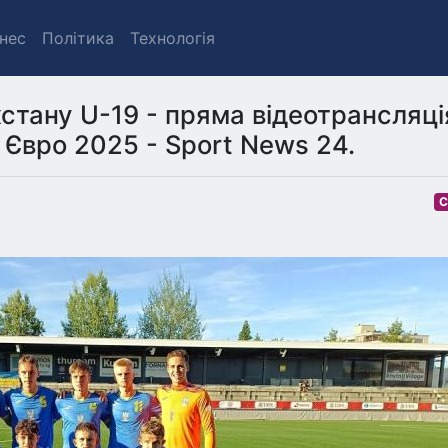
знес
Політика
Технологія
хстану U-19 - пряма відеотрансляці
 Євро 2025 - Sport News 24.
С