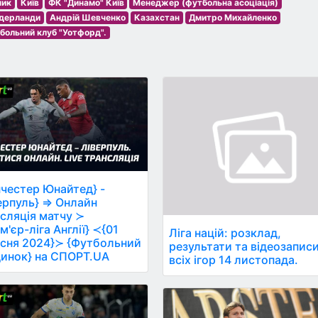
ник
Київ
ФК "Динамо" Київ
Менеджер (футбольна асоціація)
ідерланди
Андрій Шевченко
Казахстан
Дмитро Михайленко
больний клуб "Уотфорд".
честер Юнайтед} -
ерпуль} ⇒ Онлайн
сляція матчу ≻
м'єр-ліга Англії} ≺{01
Ліга націй: розклад,
сня 2024}≻ {Футбольний
результати та відеозапис
инок} на СПОРТ.UA
всіх ігор 14 листопада.