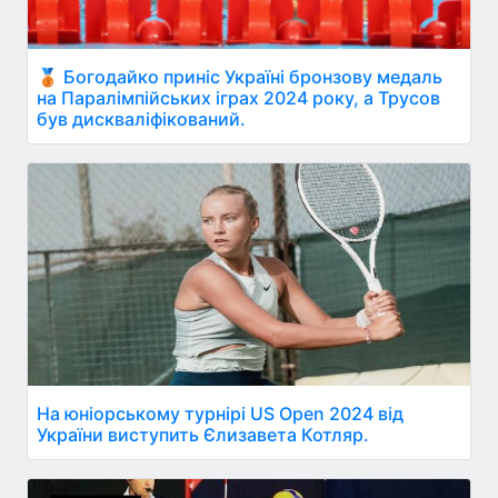
🥉 Богодайко приніс Україні бронзову медаль
на Паралімпійських іграх 2024 року, а Трусов
був дискваліфікований.
На юніорському турнірі US Open 2024 від
України виступить Єлизавета Котляр.