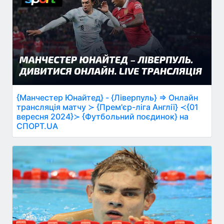
{Манчестер Юнайтед} - {Ліверпуль} ⇒ Онлайн
трансляція матчу ≻ {Прем'єр-ліга Англії} ≺{01
вересня 2024}≻ {Футбольний поєдинок} на
СПОРТ.UA