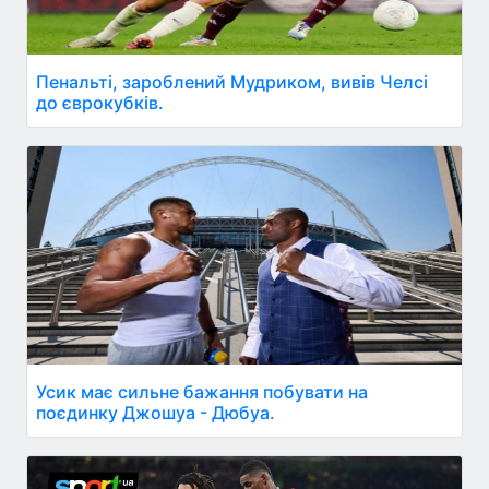
Пенальті, зароблений Мудриком, вивів Челсі
до єврокубків.
Усик має сильне бажання побувати на
поєдинку Джошуа - Дюбуа.