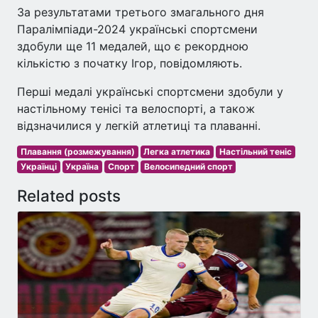
За результатами третього змагального дня
Паралімпіади-2024 українські спортсмени
здобули ще 11 медалей, що є рекордною
кількістю з початку Ігор, повідомляють.
Перші медалі українські спортсмени здобули у
настільному тенісі та велоспорті, а також
відзначилися у легкій атлетиці та плаванні.
Плавання (розмежування)
Легка атлетика
Настільний теніс
Українці
Україна
Спорт
Велосипедний спорт
Related posts