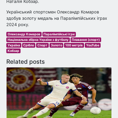
Наталія Кобзар.
Український спортсмен Олександр Комаров
здобув золоту медаль на Паралімпійських іграх
2024 року.
Олександр Комаров
Паралімпійські ігри
Національна збірна України з футболу
Плавання (спорт)
Україна
Срібло
Спорт
Золото
100 метрів
YouTube
Кобзар
Related posts