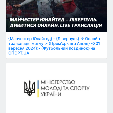
{Манчестер Юнайтед} - {Ліверпуль} ⇒ Онлайн
трансляція матчу ≻ {Прем'єр-ліга Англії} ≺{01
вересня 2024}≻ {Футбольний поєдинок} на
СПОРТ.UA