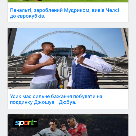
Пенальті, зароблений Мудриком, вивів Челсі
до єврокубків.
Усик має сильне бажання побувати на
поєдинку Джошуа - Дюбуа.