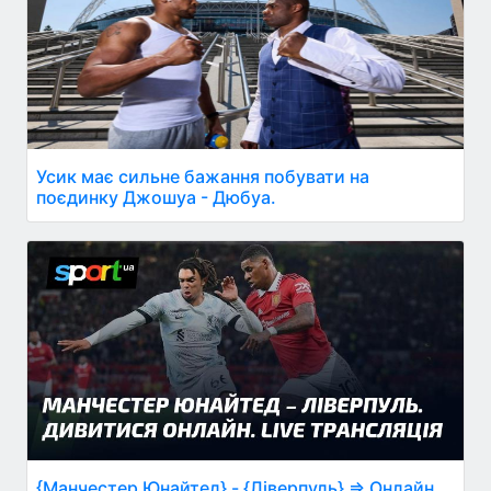
Усик має сильне бажання побувати на
поєдинку Джошуа - Дюбуа.
{Манчестер Юнайтед} - {Ліверпуль} ⇒ Онлайн