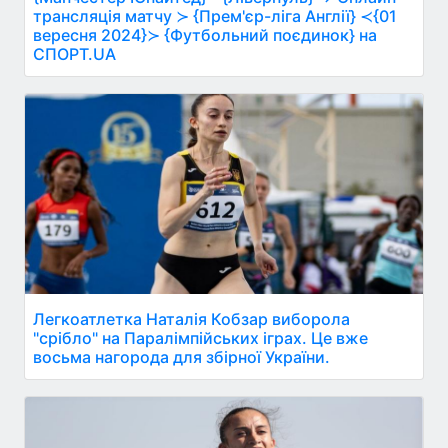
трансляція матчу ≻ {Прем'єр-ліга Англії} ≺{01
вересня 2024}≻ {Футбольний поєдинок} на
СПОРТ.UA
Легкоатлетка Наталія Кобзар виборола
"срібло" на Паралімпійських іграх. Це вже
восьма нагорода для збірної України.