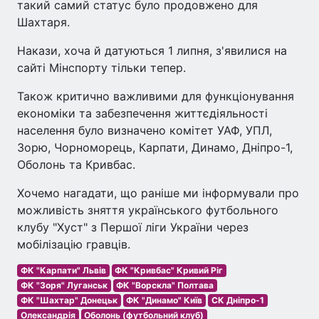
такий самий статус було продовжено для
Шахтаря.
Накази, хоча й датуються 1 липня, з'явилися на
сайті Мінспорту тільки тепер.
Також критично важливими для функціонування
економіки та забезпечення життєдіяльності
населення було визначено комітет УАФ, УПЛ,
Зорю, Чорноморець, Карпати, Динамо, Дніпро-1,
Оболонь та Кривбас.
Хочемо нагадати, що раніше ми інформували про
можливість зняття українського футбольного
клубу "Хуст" з Першої ліги України через
мобілізацію гравців.
ФК "Карпати" Львів
ФК "Кривбас" Кривий Ріг
ФК "Зоря" Луганськ
ФК "Ворскла" Полтава
ФК "Шахтар" Донецьк
ФК "Динамо" Київ
СК Дніпро-1
Олександрія
Оболонь (футбольний клуб)