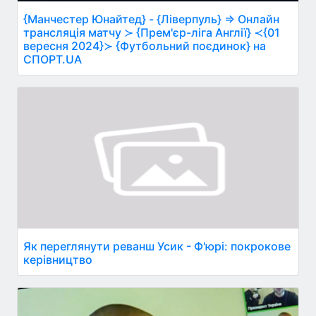
{Манчестер Юнайтед} - {Ліверпуль} ⇒ Онлайн
трансляція матчу ≻ {Прем'єр-ліга Англії} ≺{01
вересня 2024}≻ {Футбольний поєдинок} на
СПОРТ.UA
Як переглянути реванш Усик - Ф'юрі: покрокове
керівництво