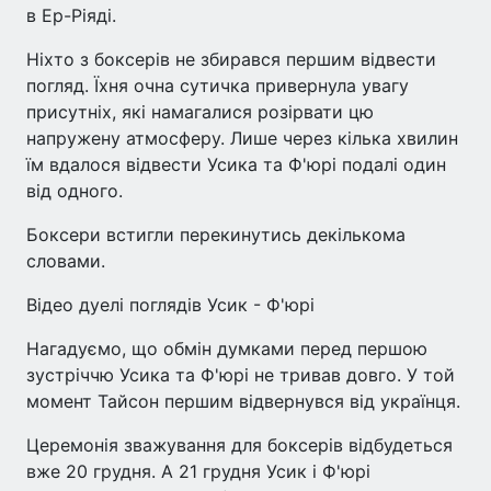
в Ер-Ріяді.
Ніхто з боксерів не збирався першим відвести
погляд. Їхня очна сутичка привернула увагу
присутніх, які намагалися розірвати цю
напружену атмосферу. Лише через кілька хвилин
їм вдалося відвести Усика та Ф'юрі подалі один
від одного.
Боксери встигли перекинутись декількома
словами.
Відео дуелі поглядів Усик - Ф'юрі
Нагадуємо, що обмін думками перед першою
зустріччю Усика та Ф'юрі не тривав довго. У той
момент Тайсон першим відвернувся від українця.
Церемонія зважування для боксерів відбудеться
вже 20 грудня. А 21 грудня Усик і Ф'юрі