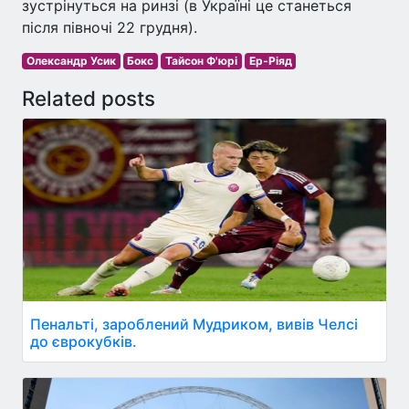
зустрінуться на ринзі (в Україні це станеться
після півночі 22 грудня).
Олександр Усик
Бокс
Тайсон Ф'юрі
Ер-Ріяд
Related posts
Пенальті, зароблений Мудриком, вивів Челсі
до єврокубків.