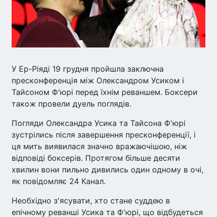
У Ер-Ріяді 19 грудня пройшла заключна
пресконференція між Олександром Усиком і
Тайсоном Ф'юрі перед їхнім реваншем. Боксери
також провели дуель поглядів.
Погляди Олександра Усика та Тайсона Ф'юрі
зустрілись після завершення пресконференції, і
ця мить виявилася значно вражаючішою, ніж
відповіді боксерів. Протягом більше десяти
хвилин вони пильно дивились один одному в очі,
як повідомляє 24 Канал.
Необхідно з'ясувати, хто стане суддею в
епічному реванші Усика та Ф'юрі, що відбудеться