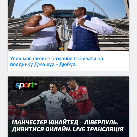
Усик має сильне бажання побувати на
поєдинку Джошуа - Дюбуа.