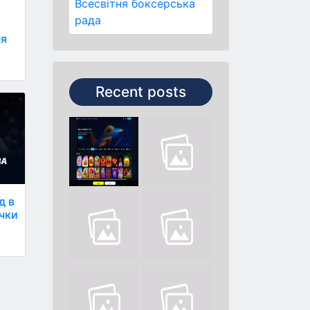
Всесвітня боксерська
рада
ня
Recent posts
д в
ачки
а