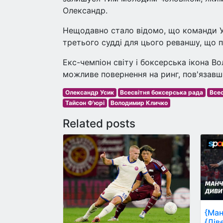
Олександр.
Нещодавно стало відомо, що команди У
третього судді для цього реваншу, що 
Екс-чемпіон світу і боксерська ікона 
можливе повернення на ринг, пов'язавши
Олександр Усик
Всесвітня боксерська рада
Всес
Тайсон Ф'юрі
Володимир Кличко
Related posts
{Ман
{Лів