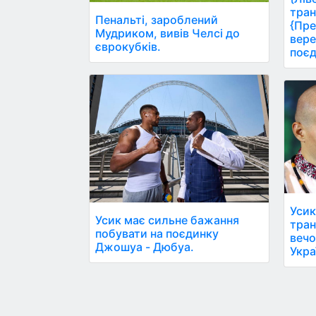
тран
Пенальті, зароблений
{Пре
Мудриком, вивів Челсі до
вере
єврокубків.
поєд
Усик
Усик має сильне бажання
тран
побувати на поєдинку
вечо
Джошуа - Дюбуа.
Укра