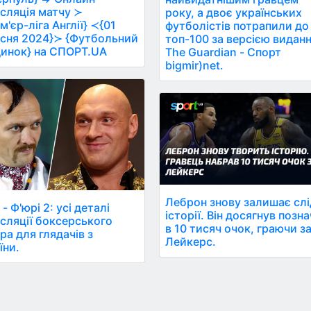
сляція матчу ≻
року, а двоє українських
м'єр-ліга Англії} ≺{01
футболістів потрапили до
сня 2024}≻ {Футбольний
топ-100 за версією видан
инок} на СПОРТ.UA
The Guardian - Спорт
bigmir)net.
Леброн знову залишає слі
 - Ф'юрі 2: усі деталі
історії. Він досягнув позн
сляції боксерського
в 10 тисяч очок, граючи з
ра для глядачів з
Лейкерс.
їни.