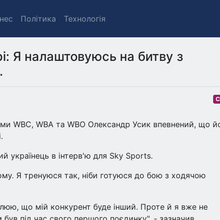
знес
Політика
Технологія
і: Я налаштовуюсь на битву з
.
С
сіями WBC, WBA та WBO Олександр Усик впевнений, що й
.
 українець в інтерв'ю для Sky Sports.
ому. Я тренуюся так, ніби готуюся до бою з ходячою
люю, що мій конкурент буде інший. Проте й я вже не
був під час свого першого поєдинку", - зазначив