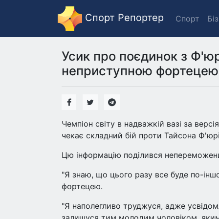
Спорт Репортер
Спорт
Бі
Усик про поєдинок з Ф'юр
неприступною фортецею
Чемпіон світу в надважкій вазі за вер
чекає складний бій проти Тайсона Ф'юрі
Цю інформацію поділився непереможений
"Я знаю, що цього разу все буде по-інш
фортецею.
"Я наполегливо труджуся, адже усвідом
залишуся тим молодим чоловіком, яким 