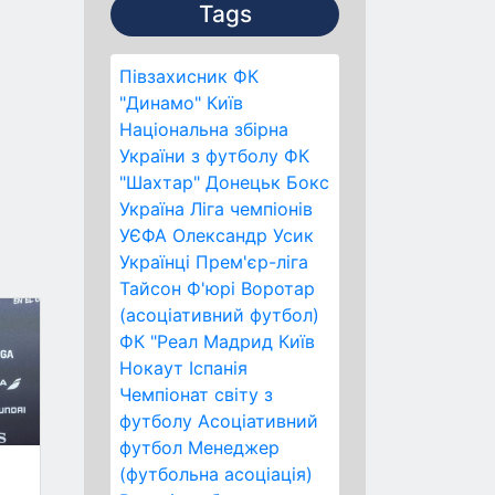
Tags
Півзахисник
ФК
"Динамо" Київ
Національна збірна
України з футболу
ФК
"Шахтар" Донецьк
Бокс
Україна
Ліга чемпіонів
УЄФА
Олександр Усик
Українці
Прем'єр-ліга
Тайсон Ф'юрі
Воротар
(асоціативний футбол)
ФК "Реал Мадрид
Київ
Нокаут
Іспанія
Чемпіонат світу з
футболу
Асоціативний
футбол
Менеджер
(футбольна асоціація)