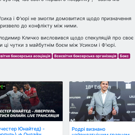
сика і Ф'юрі не змогли домовитися щодо призначення
призвело до конфлікту між ними.
Володимир Кличко висловився щодо спекуляцій про своє
 ці чутки з майбутнім боєм між Усиком і Ф'юрі.
вітня боксерська асоціація
Всесвітня боксерська організація
Бокс
честер Юнайтед} -
Родрі визнано
ерпуль} ⇒ Онлайн
найвидатнішим гравцем