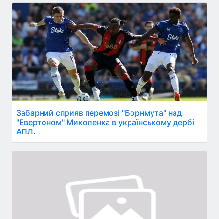
Забарний сприяв перемозі "Борнмута" над
"Евертоном" Миколенка в українському дербі
АПЛ.