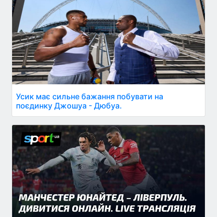
Усик має сильне бажання побувати на
поєдинку Джошуа - Дюбуа.