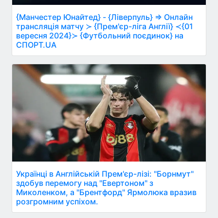
{Манчестер Юнайтед} - {Ліверпуль} ⇒ Онлайн
трансляція матчу ≻ {Прем'єр-ліга Англії} ≺{01
вересня 2024}≻ {Футбольний поєдинок} на
СПОРТ.UA
Українці в Англійській Прем'єр-лізі: "Борнмут"
здобув перемогу над "Евертоном" з
Миколенком, а "Брентфорд" Ярмолюка вразив
розгромним успіхом.