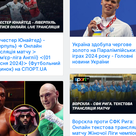
честер Юнайтед} -
Україна здобула чергове
ерпуль} ⇒ Онлайн
золото на Паралімпійськи
сляція матчу ≻
іграх 2024 року - Головні
м'єр-ліга Англії} ≺{01
новини України
сня 2024}≻ {Футбольний
инок} на СПОРТ.UA
Ворскла проти СФК Рига:
Онлайн текстова трансля
матчу Жіночої Ліги чемпіо