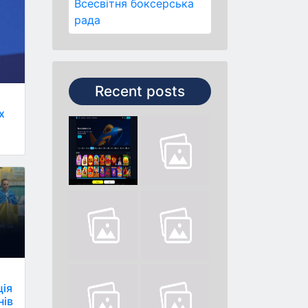
Всесвітня боксерська
рада
Recent posts
х
ція
нів