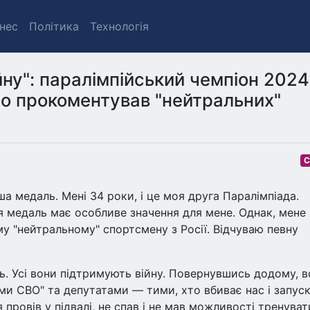
знес
Політика
Технологія
йну": паралімпійський чемпіон 2024
о прокоментував "нейтральних"
С
 медаль. Мені 34 роки, і це моя друга Паралімпіада.
 медаль має особливе значення для мене. Однак, мене
у "нейтральному" спортсмену з Росії. Відчуваю певну
. Усі вони підтримують війну. Повернувшись додому, в
ми СВО" та депутатами — тими, хто вбиває нас і запус
я провів у підвалі, не спав і не мав можливості тренуват