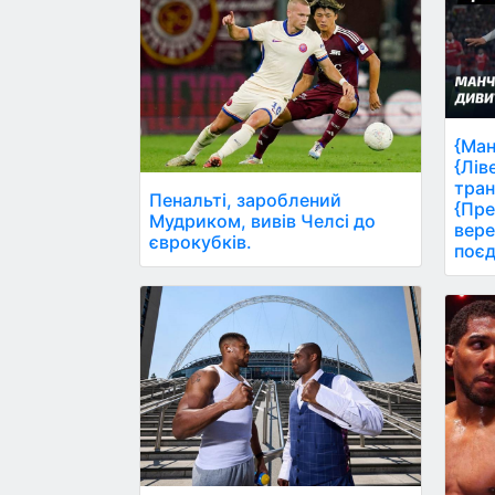
{Ман
{Лів
тран
Пенальті, зароблений
{Пре
Мудриком, вивів Челсі до
вере
єврокубків.
поєд