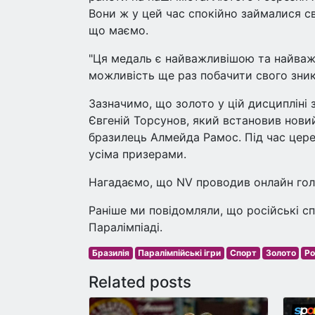
Вони ж у цей час спокійно займалися с
що маємо.
"Ця медаль є найважливішою та найважчо
можливість ще раз побачити свого зникл
Зазначимо, що золото у цій дисципліні
Євгеній Торсунов, який встановив нови
бразилець Алмейда Рамос. Під час цере
усіма призерами.
Нагадаємо, що NV проводив онлайн гол
Раніше ми повідомляли, що російські сп
Паралімпіаді.
Бразилія
Паралімпійські ігри
Спорт
Золото
Ро
Related posts