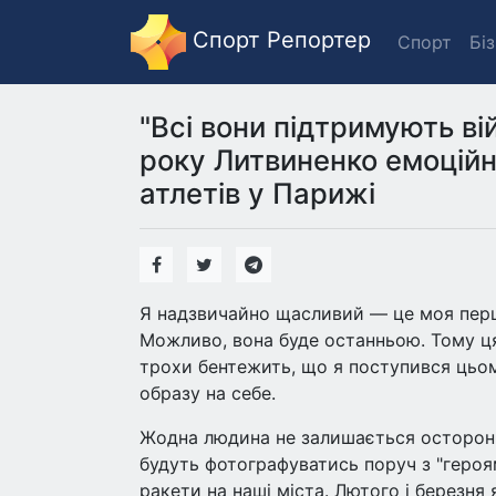
Спорт Репортер
Спорт
Бі
"Всі вони підтримують ві
року Литвиненко емоційн
атлетів у Парижі
Я надзвичайно щасливий — це моя перша
Можливо, вона буде останньою. Тому ця
трохи бентежить, що я поступився цьом
образу на себе.
Жодна людина не залишається осторонь
будуть фотографуватись поруч з "героя
ракети на наші міста. Лютого і березня 