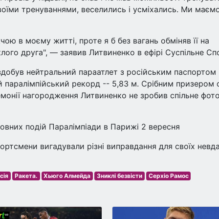
воїми тренуваннями, веселились і усміхались. Ми маємо
ю в моєму житті, проте я б без вагань обміняв її на
ого друга", — заявив Литвиненко в ефірі Суспільне Сп
 здобув нейтральний параатлет з російським паспортом
й паралімпійський рекорд -- 5,83 м. Срібним призером 
монії нагородження Литвиненко не зробив спільне фото
овних подій Паралімпіади в Парижі 2 вересня
ортсмени вигадували різні виправдання для своїх невд
сія
Ракета.
Хьюго Алмейда
Зниклі безвісти
Серхіо Рамос