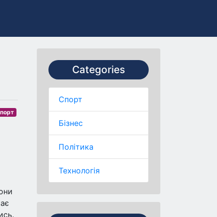
Categories
Спорт
порт
Бізнес
Політика
Технологія
они
кає
ись.