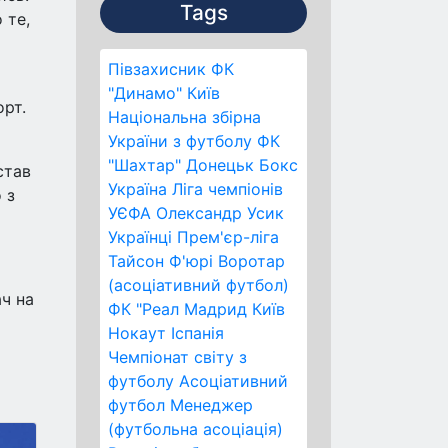
Tags
 те,
Півзахисник
ФК
"Динамо" Київ
орт.
Національна збірна
України з футболу
ФК
"Шахтар" Донецьк
Бокс
став
Україна
Ліга чемпіонів
 з
УЄФА
Олександр Усик
Українці
Прем'єр-ліга
Тайсон Ф'юрі
Воротар
(асоціативний футбол)
ач на
ФК "Реал Мадрид
Київ
Нокаут
Іспанія
Чемпіонат світу з
футболу
Асоціативний
футбол
Менеджер
(футбольна асоціація)